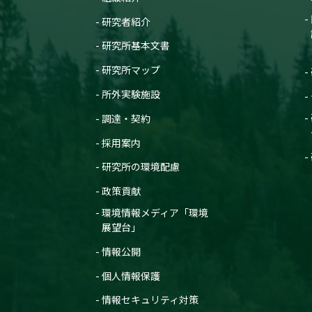
学会等名称 :
International Conferen
研究者紹介
予稿集名：
Abstracts (2017)
関連研究課題 1
関連研究課題 2
関連研
研究所基本文書
研究発表
研究所マップ
Carbon Stock and Ecosystem Se
ES Modelling in Aichi, Japan
所外実験施設
発表者 :
Kobayashi W., Hayashi K
学会等名称 :
International Conferen
調達・契約
予稿集名：
Abstracts (2017)
採用案内
関連研究課題 1
関連研究課題 2
関連研
研究所の環境配慮
研究発表
A feasibility study about mini
政策貢献
in Aizu region
発表者 :
Ooba M.(大場真),
Togawa
環境情報メディア「環境
学会等名称 :
International Conferen
展望台」
予稿集名：
Abstracts (2017)
情報公開
関連研究課題 1
関連研究課題 2
関連研
研究発表
個人情報保護
A feasibility study about mini
in Aizu region
情報セキュリティ対策