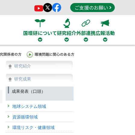
ご支援のお願い
国環研について
研究紹介
外部連携
広報活動
研究紹介
研究成果
成果発表（口頭）
地球システム領域
資源循環領域
環境リスク・健康領域