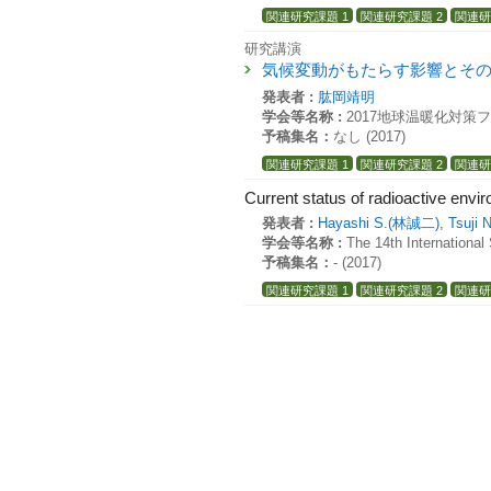
関連研究課題 1
関連研究課題 2
関連研
研究講演
気候変動がもたらす影響とそ
発表者 :
肱岡靖明
学会等名称 :
2017地球温暖化対策
予稿集名：
なし (2017)
関連研究課題 1
関連研究課題 2
関連研
Current status of radioactive envi
発表者 :
Hayashi S.(林誠二),
Tsuji
学会等名称 :
The 14th Internationa
予稿集名：
- (2017)
関連研究課題 1
関連研究課題 2
関連研
研究発表
原子力関連施設コンクリートの新
発表者 :
山田一夫,
渋谷和俊, 小川彰
学会等名称 :
性能規定に基づくAS
予稿集名：
同論文報告集, 281-290 (2
関連研究課題 1
関連研究課題 2
Current status of radioactive envi