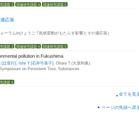
究課題 3
関連研究課題 4
関連研究課題 5
の適応策
フォーラムinひょうご ｢気候変動がもたらす影響とその適応策｣
究課題 3
関連研究課題 4
関連研究課題 5
ronmental pollution in Fukushima
 N.(辻宣行),
Ishii Y.(石井弓美子),
Ohara T.(大原利眞)
l Symposium on Persistent Toxic Substances
究課題 3
全てを見
しいASR対策と診断
一, 丸山一平, 寺本篤史, 五十嵐豪, 川端雄一郎, 江藤淳二
ページの先頭へ戻
R制御型設計・維持管理シナリオに関するシンポジウム論文報告集
017)
ronmental pollution in Fukushima