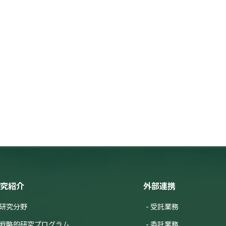
 N.(辻宣行),
Ishii Y.(石井弓美子),
Ohara T.(大原利眞)
l Symposium on Persistent Toxic Substances
究課題 3
タイルとは？−価値観を含むライフスタイル要因からの考
海大典
究課題 3
関連研究課題 4
泥の広域的輸送の経済性に与える影響
康裕,
蛯江美孝
環学会
)
究紹介
外部連携
rvice Mapping of Various Land Use Types by Integrated
研究分野
受託業務
戦略的研究プログラム
委託業務
., Ooba M.(大場真)