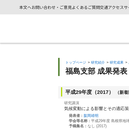
本文へ
お問い合わせ・ご意見
よくあるご質問
交通アクセス
サ
トップページ
>
研究紹介
>
研究成果
>
福島支部 成果発表（
平成29年度（2017）
（新着
研究講演
気候変動による影響とその適応策
発表者 :
肱岡靖明
学会等名称 :
平成29年度 島根県地
予稿集名：
なし (2017)