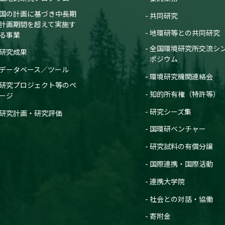
ce on Materials and Systems for Sustainability 2017
国の計画に基づき中長期
共同研究
計画期間を超えて実施す
究課題 3
関連研究課題 4
地環研等との共同研究
る事業
全国環境研究所交流シ
研究成果
rvice Mapping of Various Land Use Types by Integrated
ポジウム
データベース／ツール
., Ooba M.(大場真)
環境研究機関連絡会
研究プロジェクト等のペ
ce on Materials and Systems for Sustainability 2017
知的所有権（特許等）
ージ
究課題 3
関連研究課題 4
研究シーズ集
研究計画・研究評価
国環研ベンチャー
mum woody-energy system considering local carbon emission
研究試料の有償分譲
 T.(戸川卓哉),
Fujii M.(藤井実),
Nakamura S.(中村省吾)
ce on Materials and Systems for Sustainability 2017
国際連携・国際活動
連携大学院
究課題 3
関連研究課題 4
社会との対話・協働
mum woody-energy system considering local carbon emission
寄附金