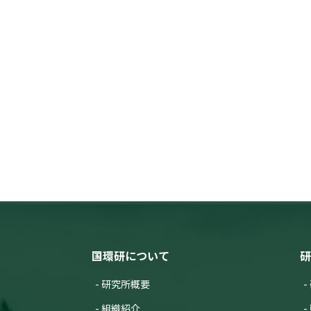
発表者 :
Hayashi S.(林誠二),
Tsuji
学会等名称 :
The 14th Internationa
予稿集名：
- (2017)
関連研究課題 1
関連研究課題 2
関連研
研究発表
省エネルギーを推進するライフス
察−
発表者 :
大塚彩美,
平野勇二郎,
鳴
学会等名称 :
BECC JAPAN 2017
予稿集名：
なし (2017)
関連研究課題 1
関連研究課題 2
関連研
研究発表
災害時の道路封鎖がし尿・汚
発表者 :
梅沢元太, 小林栄己, 荒井
学会等名称 :
第28回 廃棄物資源循
予稿集名：
同予稿集, A13-6-O (2017
関連研究課題 1
関連研究課題 2
国環研について
研
研究発表
Carbon Stock and Ecosystem Se
研究所概要
ES Modelling in Aichi, Japan
組織紹介
発表者 :
Kobayashi W., Hayashi K