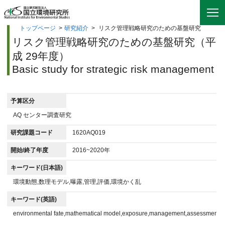
トップページ
>
研究紹介
>
リスク管理戦略研究のための基盤研究
リスク管理戦略研究のための基盤研究（平
成 29年度）
Basic study for strategic risk management
予算区分
AQ センター調査研究
研究課題コード
1620AQ019
開始/終了年度
2016~2020年
キーワード(日本語)
環境動態,数理モデル,曝露,管理,評価,環境かく乱
キーワード(英語)
environmental fate,mathematical model,exposure,management,assessment,e