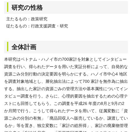
研究の性格
主たるもの：政策研究
従たるもの：行政支援調査・研究
全体計画
本研究はベトナム・ハノイ市の700家計を対象としてインタビュー
調査を行い、得られたデータを用いた実証分析によって、自発的な
資源ごみ分別行動の決定要因を明らかにする。ハノイ市中心4 地区
を調査対象地域とし、層化抽出法によって700 家計を無作為に抽出
する。抽出した家計の資源ごみの管理方法や基本属性についてイン
タビュー調査を行う。さらに、心理的要因を抽出するための心理テ
ストにも回答してもらう。この調査を平成26 年度の8月と9月の2
か月間で行う。こうして得られたデータを用いて、従属変数に「資
源ごみの分別の有無」「廃品回収人へ販売しているか、譲渡してい
るか」等を置き、独立変数に「家計の総所得」、家計の廃棄物管理