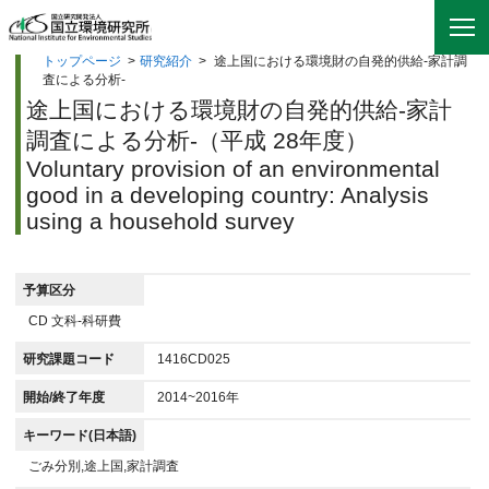
トップページ
>
研究紹介
>
途上国における環境財の自発的供給-家計調
査による分析-
途上国における環境財の自発的供給-家計
調査による分析-（平成 28年度）
Voluntary provision of an environmental
good in a developing country: Analysis
using a household survey
予算区分
CD 文科-科研費
研究課題コード
1416CD025
開始/終了年度
2014~2016年
キーワード(日本語)
ごみ分別,途上国,家計調査