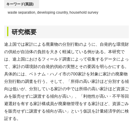
キーワード(英語)
waste separation, developing country, household survey
研究概要
途上国では家計による廃棄物の分別行動のように、自発的な環境財
の供給が自治体の負担を大きく軽減している例がある。本研究で
は、途上国におけるフィールド調査によって収集するデータによっ
て、家計の環境財の自発的供給の実態とその要因を明らかにする。
具体的には、ベトナム・ハノイ市の700家計を対象に家計の廃棄物
分別行動の調査を行う。そして、「所得の高い家計ほど分別する傾
向は低いが、分別している家計の中では所得の高い家計ほど資源ご
みを販売せずに譲渡する傾向が高い」、「利他性が高い・不平等回
避選好を有する家計構成員が廃棄物管理をする家計ほど、資源ごみ
を販売せずに譲渡する傾向が高い」という仮説を計量経済学的に検
証する。