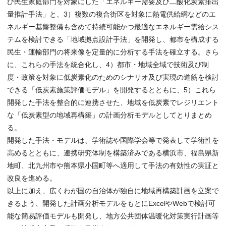
び民生家庭部門を対象にした「エネルギー需要及び二酸化炭素排出
量推計手法」と、3）複数の複合街区を対象に熱電供給網などのエ
ネルギー基盤整備も含めて持続可能かつ最適なエネルギー需給シス
テムを検討できる「地域拠点設計手法」を開発し、都市を構成する
民生・運輸部門の将来像を定量的に分析する手法を確立する。さら
に、これらの手法を統合化し、4）都市・地域全域で技術及び制
度・政策を対象に低炭素化のためのシナリオ及び実現の道筋を検討
できる「低炭素施策評価モデル」を開発するとともに、5）これら
開発した手法を整合的に連携させた、地域を低炭素でレジリエント
な「低炭素型の地域再構築」の計画分析モデルとしてとりまとめ
る。
開発した手法・モデルは、学術誌や国際学会等で発表して学術性を
高めるとともに、連携研究体制を構築済みである横浜市、福島県新
地町、北九州市や熊本県小国町等へ適用して手法の有効性の実証と
改良を進める。
以上に加え、広くわが国の自治体が独自に地域再構築計画を立案で
きるよう、開発した計画分析モデルをもとにExcelやWebで検討可
能な簡易評価モデルも開発し、地方公共団体温暖化対策実行計画等