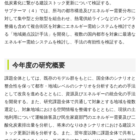
低炭素化に繋がる建設ストック更新について検証する。
サブテーマ（４）では、所与の都市構造及びエネルギー需要分布に
対して集中型と分散型を組合わせ、熱電供給ラインなどのインフラ
整備も含めて複合街区を対象にエネルギー需給システムを検討でき
る「地域拠点設計手法」を開発し、複数の国内都市を対象に最適な
エネルギー需給システムを検討し、手法の有効性を検証する。
今年度の研究概要
課題全体としては、既存のモデル群をもとに、国全体のシナリオと
整合性を保って都市・地域レベルのシナリオを分析するための手法
として改良を進めるとともに、資源及びエネルギーの統合化の手法
を開発する。また、研究課題全体で共通して対象とする地域を複数
選定し、対象地域における空間情報を整備するとともに、現状の土
地利用について運輸旅客及び民生家庭部門のエネルギー需要及び二
酸化炭素排出量を分析し、将来のなりゆきシナリオにおける建設ス
トック更新計画を分析する。また、翌年度以降に課題全体で共有し