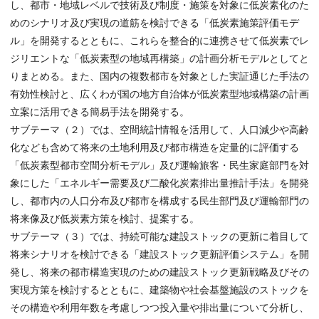
し、都市・地域レベルで技術及び制度・施策を対象に低炭素化のた
めのシナリオ及び実現の道筋を検討できる「低炭素施策評価モデ
ル」を開発するとともに、これらを整合的に連携させて低炭素でレ
ジリエントな「低炭素型の地域再構築」の計画分析モデルとしてと
りまとめる。また、国内の複数都市を対象とした実証通じた手法の
有効性検討と、広くわが国の地方自治体が低炭素型地域構築の計画
立案に活用できる簡易手法を開発する。
サブテーマ（２）では、空間統計情報を活用して、人口減少や高齢
化なども含めて将来の土地利用及び都市構造を定量的に評価する
「低炭素型都市空間分析モデル」及び運輸旅客・民生家庭部門を対
象にした「エネルギー需要及び二酸化炭素排出量推計手法」を開発
し、都市内の人口分布及び都市を構成する民生部門及び運輸部門の
将来像及び低炭素方策を検討、提案する。
サブテーマ（３）では、持続可能な建設ストックの更新に着目して
将来シナリオを検討できる「建設ストック更新評価システム」を開
発し、将来の都市構造実現のための建設ストック更新戦略及びその
実現方策を検討するとともに、建築物や社会基盤施設のストックを
その構造や利用年数を考慮しつつ投入量や排出量について分析し、