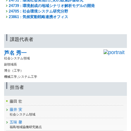
24731 : 環境社会実現のための政策評価研究
24739 : 環境創成の地域シナリオ解析モデルの開発
24705 : 社会環境システム研究分野
23861 : 気候変動戦略連携オフィス
課題代表者
芦名 秀一
社会システム領域
副領域長
博士（工学）
機械工学,システム工学
担当者
藤田 壮
藤井 実
社会システム領域
五味 馨
福島地域協働研究拠点