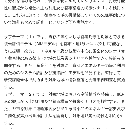
て分析を進めるために、低炭素化に加えてレジリエンス、持続可能
性の観点から複数の土地利用及び都市構造の将来シナリオを検討す
る。これらに加えて、都市や地域の再構築についての先進事例につ
いて海外も含めて調査、ヒアリング等を実施する。
サブテーマ（１）では、既存の国ないしは都道府県を対象とできる
統合評価モデル（AIMモデル）を都市・地域レベルで利用可能なよ
うに拡張・改良し、エネルギー及び技術を中心に国全体のシナリオ
と整合性のある都市・地域の低炭素シナリオを検討できる枠組みを
開発する。また、産業部門を対象に、資源とエネルギーの統合利用
のためのシステム設計及び施策評価モデルを開発する。並行して、
研究課題全体で共通する対象地域の情報整備と先進事例調査を実施
する。
サブテーマ（２）では、対象地域における空間情報を整備し、低炭
素の観点から土地利用及び都市構造の将来シナリオを検討する。ま
た、都市を対象に運輸旅客及び民生家庭部門のエネルギー需要及び
二酸化炭素排出量推計手法を開発し、対象地域毎の特性を明らかに
する。