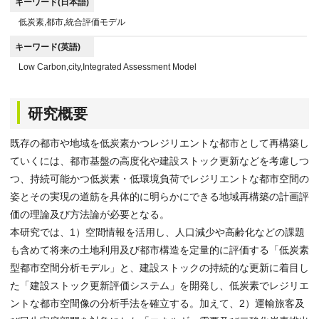
キーワード(日本語)
低炭素,都市,統合評価モデル
キーワード(英語)
Low Carbon,city,Integrated Assessment Model
研究概要
既存の都市や地域を低炭素かつレジリエントな都市として再構築し
ていくには、都市基盤の高度化や建設ストック更新などを考慮しつ
つ、持続可能かつ低炭素・低環境負荷でレジリエントな都市空間の
姿とその実現の道筋を具体的に明らかにできる地域再構築の計画評
価の理論及び方法論が必要となる。
本研究では、1）空間情報を活用し、人口減少や高齢化などの課題
も含めて将来の土地利用及び都市構造を定量的に評価する「低炭素
型都市空間分析モデル」と、建設ストックの持続的な更新に着目し
た「建設ストック更新評価システム」を開発し、低炭素でレジリエ
ントな都市空間像の分析手法を確立する。加えて、2）運輸旅客及