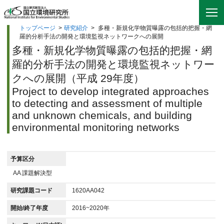
トップページ
>
研究紹介
>
多種・新規化学物質曝露の包括的把握・網
羅的分析手法の開発と環境監視ネットワークへの展開
多種・新規化学物質曝露の包括的把握・網
羅的分析手法の開発と環境監視ネットワー
クへの展開（平成 29年度）
Project to develop integrated approaches
to detecting and assessment of multiple
and unknown chemicals, and building
environmental monitoring networks
予算区分
AA 課題解決型
研究課題コード
1620AA042
開始/終了年度
2016~2020年