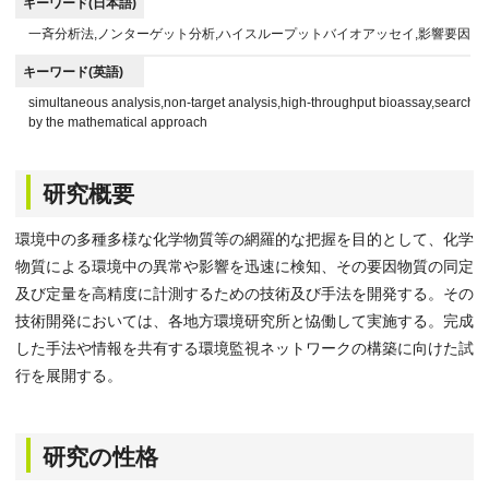
キーワード(日本語)
一斉分析法,ノンターゲット分析,ハイスループットバイオアッセイ,影響要因探
キーワード(英語)
simultaneous analysis,non-target analysis,high-throughput bioassay,search of 
by the mathematical approach
研究概要
環境中の多種多様な化学物質等の網羅的な把握を目的として、化学
物質による環境中の異常や影響を迅速に検知、その要因物質の同定
及び定量を高精度に計測するための技術及び手法を開発する。その
技術開発においては、各地方環境研究所と恊働して実施する。完成
した手法や情報を共有する環境監視ネットワークの構築に向けた試
行を展開する。
研究の性格