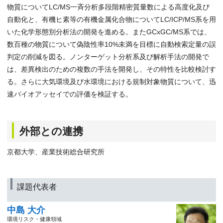
物質についてLC/MS一斉分析多段階精密質量数による高度化及び
自動化と、有機ヒ素等の有機金属化合物についてLC/ICP/MS系を用
いた化学形態別分析法の開発を進める。またGCxGC/MS系では、
数百種の物質について偽陰性率10%未満を目標に自動検索定量の誤
判定の削減を図る。ノンターゲット分析系及び解析手法の開発で
は、差異検出のための複数の手法を開発し、その特性を比較検討す
る。さらに大気環境及び水環境における規制対象物質について、迅
速バイオアッセイでの評価を検証する。
外部との連携
京都大学、産業技術総合研究所
課題代表者
中島 大介
環境リスク・健康領域