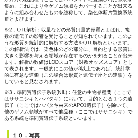
集め、これにより全ゲノム領域をカバーすることが出来る
ように組み合わせたものを総称して、染色体断片置換系統
群とよびます。
※2
．QTL解析：収量などの形質は量的形質とよばれ、複
数の遺伝子の影響を受けることが知られています。このよ
うな形質を統計的に解析する方法をQTL解析といいます。
この解析法では、染色体のどの部分に、目的とする形質に
大きく影響を与える領域が存在するのかを知ることが出来
ます。解析の数値はLODスコア（対数オッズスコア）とし
て表されます。一般的にこの値が3以上であれば、統計学
的に有意な連鎖（この場合は形質と遺伝子座との連鎖）を
していると見なされます。
※3
．準同質遺伝子系統(NIL)：任意の生物品種間（ここで
はササニシキとハバタキ）において、目的となる１つの遺
伝子（ここではハバタキ由来のAPO1遺伝子）を除いて、
他のゲノム領域がすべて他品種（ここではササニシキ）で
ある系統を準同質遺伝子系統といいます。
１０．写真