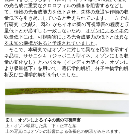
の光合成に重要なクロロフィルの働きを阻害するなどし
て、植物の光合成能力を低下させ、森林の衰退や作物の収
量低下を引き起こしていると考えられています。一方で先
行研究（文献2、図2）からイネの葉の可視障害の程度と収
量低下とが必ずしも一致しないため、
オゾンによるイネの
収量低下には、可視障害による光合成能力の低下とは異な
る未知の機構があると予想されていました
。
そこで、本研究ではオゾンに対して異なる応答を示すイ
ネ品種、ササニシキ（ジャポニカ型イネ、オゾンによる収
量の変化なし）とハバタキ（インディカ型イネ、オゾンに
より収量低下）を用いて、遺伝学的解析、分子生物学的解
析及び生理学的解析を行いました。
図１．オゾンによるイネの葉の可視障害
上：オゾン曝露した葉 下：正常な葉
上の写真にはオゾンの影響による茶褐色の病班がみられます。