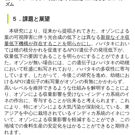
ズム
５．課題と展望
本研究により、従来から提唱されてきた、オゾンによる
葉の可視障害に伴う光合成の低下とは異なる
新規なイネ収
量低下機構が存在することを明らかにし
、ハバタキにおい
ては穂の枝分かれを促進する
APO1
遺伝子の発現低下が、
収量低下の要因であることを明らかにすることができまし
た。オゾンが無い場合には、この遺伝子はハバタキの幼穂
において旺盛に転写されており、ハバタキの多収性に寄与
しています。したがって、今後この研究を進め、幼穂にお
ける
APO1
遺伝子の転写量がオゾンの有無にかかわらず、
高いレベルを維持できるような仕組みを解明することによ
り、オゾンによる収量影響を受けないインディカ系統のイ
ネの作出に、寄与することが出来ると考えられます。これ
により、特にオゾンによる大気汚染が深刻化している、東
アジアを中心に栽培されているインディカ系統のイネにつ
いて、オゾンによる収量影響を軽減することができ、この
地域での食料生産の安定化をはかることができると期待さ
れます。