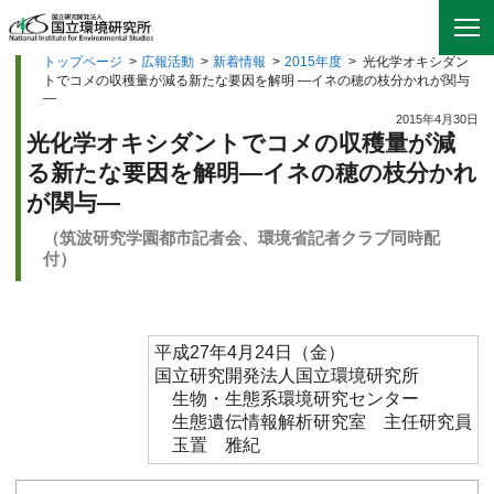
トップページ
>
広報活動
>
新着情報
>
2015年度
>
光化学オキシダン
トでコメの収穫量が減る新たな要因を解明 —イネの穂の枝分かれが関与
—
2015年4月30日
光化学オキシダントでコメの収穫量が減
る新たな要因を解明—イネの穂の枝分かれ
が関与—
（筑波研究学園都市記者会、環境省記者クラブ同時配
付）
平成27年4月24日（金）
国立研究開発法人国立環境研究所
生物・生態系環境研究センター
生態遺伝情報解析研究室 主任研究員
玉置 雅紀