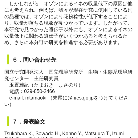
しかしながら、オゾンによるイネの収量低下の原因は他
にも考えられ、例えば、我々が現在研究に使用している別
の品種では、オゾンにより花粉稔性が低下することによ
り、収量が落ちる現象が見つかっています。したがって、
本研究で見つかった遺伝子以外にも、オゾンによるイネの
収量低下に関わる遺伝子がいくつかあると考えられるた
め、さらに本分野の研究を推進する必要があります。
６．問い合わせ先
国立研究開発法人 国立環境研究所 生物・生態系環境研
究センター 主任研究員
玉置雅紀（たまおき まさのり）
電話：029-850-2466
e-mail: mtamaoki （末尾に@nies.go.jpをつけてくださ
い）
７．発表論文
Tsukahara K., Sawada H., Kohno Y., Matsuura T., Izumi