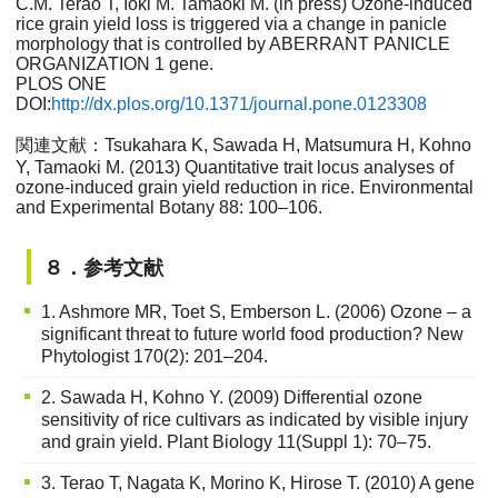
C.M. Terao T, Ioki M. Tamaoki M. (in press) Ozone-induced
rice grain yield loss is triggered via a change in panicle
morphology that is controlled by ABERRANT PANICLE
ORGANIZATION 1 gene.
PLOS ONE
DOI:
http://dx.plos.org/10.1371/journal.pone.0123308
関連文献：Tsukahara K, Sawada H, Matsumura H, Kohno
Y, Tamaoki M. (2013) Quantitative trait locus analyses of
ozone-induced grain yield reduction in rice. Environmental
and Experimental Botany 88: 100–106.
８．参考文献
1. Ashmore MR, Toet S, Emberson L. (2006) Ozone – a
significant threat to future world food production? New
Phytologist 170(2): 201–204.
2. Sawada H, Kohno Y. (2009) Differential ozone
sensitivity of rice cultivars as indicated by visible injury
and grain yield. Plant Biology 11(Suppl 1): 70–75.
3. Terao T, Nagata K, Morino K, Hirose T. (2010) A gene