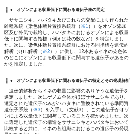
● オゾンによる収量低下に関わる遺伝子座の同定
ササニシキ、ハバタキ及びこれらの交配により作られた
雑種系統（染色体断片置換系統群（
※1
））をオゾン添加
区及び外気で栽培し、ハバタキにおけるオゾンによる収量
低下に関与する指標（例えば花の数など）を特定しまし
た。次に、染色体断片置換系統群における同指標を遺伝的
解析（
QTL
解析（
※2
））に供し、12本あるイネの染色体
のどこにオゾンによる収量低下に関与する遺伝子があるの
かを推定しました。
● オゾンによる収量低下に関わる遺伝子の特定とその発現解析
遺伝的解析からイネの収量に影響のありそうな遺伝子を
選定しました。次にゲノム全体がほぼササニシキであり、
選定された遺伝子のみがハバタキに置換されている準同質
遺伝子系統（
※3
）を入手し（文献3）、この遺伝子がオゾ
ンによる収量低下に関与していることを確かめました。次
に選定した遺伝子の構造をササニシキとハバタキにおいて
比較すると共に、イネの各組織におけるこの遺伝子の発現