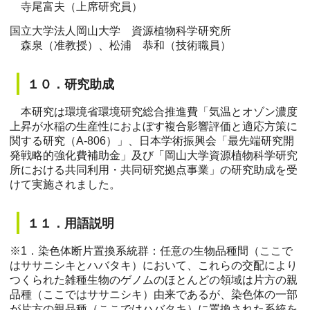
寺尾富夫（上席研究員）
国立大学法人岡山大学 資源植物科学研究所
森泉（准教授）、松浦 恭和（技術職員）
１０．研究助成
本研究は環境省環境研究総合推進費「気温とオゾン濃度
上昇が水稲の生産性におよぼす複合影響評価と適応方策に
関する研究（A-806）」、日本学術振興会「最先端研究開
発戦略的強化費補助金」及び「岡山大学資源植物科学研究
所における共同利用・共同研究拠点事業」の研究助成を受
けて実施されました。
１１．用語説明
※1
．染色体断片置換系統群：任意の生物品種間（ここで
はササニシキとハバタキ）において、これらの交配により
つくられた雑種生物のゲノムのほとんどの領域は片方の親
品種（ここではササニシキ）由来であるが、染色体の一部
が片方の親品種（ここではハバタキ）に置換された系統を