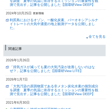
を調査 夏季の気温に依存するエミッションの重要性を観
測で見出す」記事を公開しました【国環研View DEEP】
2024年10月25日
利尻島におけるオゾン、一酸化炭素、パーオキシアシルナ
イトレートの大気中濃度の地上観測データを公開しまし
た。
2022年12月23日
全てを見る
植物にオゾン耐性を付与するタンパク質
～フィトシアニンによる新規ストレス防御機構の発見～
関連記事
（筑波研究学園都市記者会、環境省記者クラブ、環境記者会同時配付）
2022年7月7日
2026年1月26日
イネが被害を受けやすい時期と害虫の発生時期が
「排気ガスが減っても夏の大気汚染が改善しないのはな
重なることが斑点米の発生を助長することを
ぜ？」記事を公開しました【国環研View LITE】
長期データとシミュレーションから解明
2026年1月7日
（文部科学記者会、科学記者会、筑波研究学園都市記者会、農政クラブ、農
林記者会、農業技術クラブ、東北６県県政記者会、環境問題研究会、環境記
「大気汚染の原因物質である非メタン炭化水素の個別成分
者会、郡山記者会同時配布）
を調査 夏季の気温に依存するエミッションの重要性を観
測で見出す」記事を公開しました【国環研View DEEP】
2018年4月12日
｢スモッグの正体を追いかける-VOCからエアロゾルまで-｣
2021年6月30日
国立環境研究所「環境儀」第68号の刊行について（お知ら