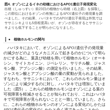
図4. オゾンによるイネの幼穂におけるAPO1遺伝子発現変化
出穂（しゅっすい）前23日の植物から幼穂（右上図）を採取し、
この部位におけるオゾンの有無による
APO1
遺伝子の発現量を調
べました。その結果、ハバタキでの
APO1
遺伝子発現は外気では
ササニシキよりも5倍程度高いが、オゾンが存在するとササニシ
キよりも低下することが明らかになりました。
● 植物ホルモンの関与
ハバタキにおいて、オゾンによる
APO1
遺伝子の発現量
の減少がどのようなメカニズムで起きるのかについて明ら
かにする為に、葉及び幼穂を用いて植物ホルモン（オーキ
シン、サイトカイニン、ジベレリン、サリチル酸、ジャス
モン酸、アブシジン酸）の測定を行いました。その結果、
ジャスモン酸とアブシジン酸の量の変動が見られました。
すなわち、ササニシキにおいて、これらのホルモン量はオ
ゾンにより減少するのに対し、ハバタキでは増加していま
した（図5）。これらの植物ホルモンはオゾンによる葉の
可視障害を軽減させることが知られており、これはハバタ
キで可視障害が見られないことと一致していました。さら
に、これらの植物ホルモンのオゾンによる変化のしかたは
APO1
遺伝子の変化のしかたと全く逆であったことから、