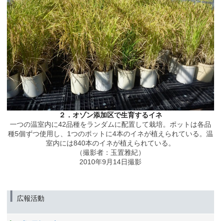
２．オゾン添加区で生育するイネ
一つの温室内に42品種をランダムに配置して栽培。ポットは各品
種5個ずつ使用し、1つのポットに4本のイネが植えられている。温
室内には840本のイネが植えられている。
（撮影者：玉置雅紀）
2010年9月14日撮影
広報活動