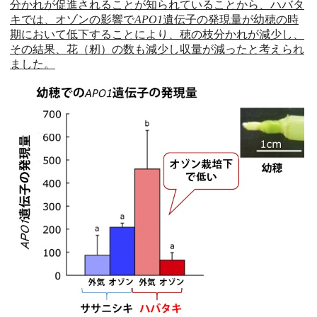
分かれが促進されることが知られていることから、
ハバタ
キでは、オゾンの影響で
APO1
遺伝子の発現量が幼穂の時
期において低下することにより、穂の枝分かれが減少し、
その結果、花（籾）の数も減少し収量が減ったと考えられ
ました
。