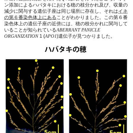
ン添加によるハバタキにおける穂の枝分かれ及び、収量の
減少に関与する遺伝子座は同じ場所に存在し、それは
イネ
の第６番染色体上にある
ことがわかりました。この第６番
染色体上の遺伝子座の近傍には、穂の枝分かれに関与して
いることが知られている
ABERRANT PANICLE
ORGANIZATION
1 (
APO1
)遺伝子が見つかりました。