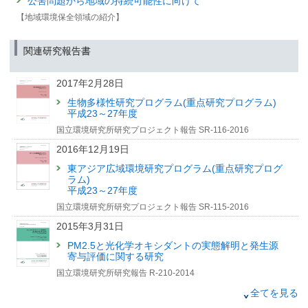
公害問題から地域の持続可能性に向けて
せ）
【地域環境保全領域の紹介】
（筑波研究学園都市記者会、環境記者会、環境省記者クラブ同時配付）
2018年1月12日
関連研究報告書
｢遺伝子から植物のストレスにせまる─オゾンに対する植物
の応答機構の解明｣
国立環境研究所「環境儀」第67号の刊行について（お知ら
2017年2月28日
せ）
生物多様性研究プログラム(重点研究プログラム)
（筑波研究学園都市記者会、環境記者会、環境省記者クラブ同時配付）
平成23～27年度
2017年11月1日
国立環境研究所研究プロジェクト報告 SR-116-2016
環境展望台・環境GIS「光化学オキシダント」に2015年度
2016年12月19日
のデータを追加しました
東アジア広域環境研究プログラム(重点研究プログ
ラム)
2017年8月1日
平成23～27年度
環境ＧＩＳ「大気汚染予測システム」をリニューアルしま
国立環境研究所研究プロジェクト報告 SR-115-2016
した
2015年3月31日
2016年9月16日
PM2.5と光化学オキシダントの実態解明と発生源
環境数値データベース「大気環境データ」に2014年度デー
寄与評価に関する研究
タを追加しました
国立環境研究所研究報告 R-210-2014
2015年11月11日
2011年12月28日
全てを見る