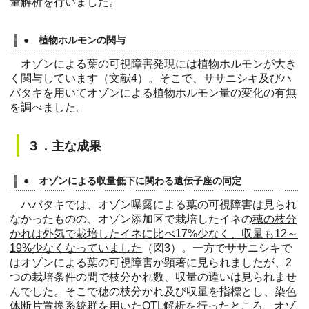
量解析を行いました。
● 植物ホルモンの関与
オゾンによる葉の可視障害発現には植物ホルモンが大き
く関与しています（文献4）。そこで、ササニシキ及びハ
バタキを用いてオゾンによる植物ホルモン量の変化の有無
を調べました。
３．主な成果
● オゾンによる収量低下に関わる遺伝子座の同定
ハバタキでは、オゾン曝露による葉の可視障害は見られ
なかったものの、オゾン添加区で栽培したイネの
穂の枝分
かれは外気で栽培したイネに比べ17%少なく、収量も12～
19%少なくなっていました
（図3）。一方でササニシキで
はオゾンによる葉の可視障害が顕著に見られましたが、2
つの栽培条件の間で枝分かれ数、収量の違いは見られませ
んでした。そこで穂の枝分かれ及び収量を指標とし、染色
体断片置換系統群を用いたQTL解析を行ったところ、オゾ