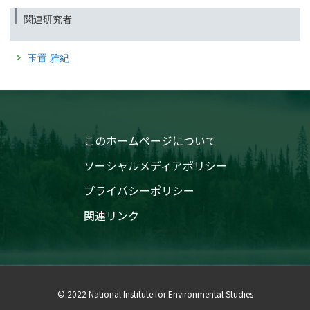
ガソリン自動車から駐車時および給油時に蒸発してくる揮
九州北部地域における光化学越境大気汚染の実態
発性有機化合物を成分ごとにリアルタイムに分析
解明のための前駆体観測とモデル解析（特別研
関連研究者
究）
平成20〜22年度
(筑波研究学園都市記者会、環境省記者クラブ同時配付)
国立環境研究所特別研究報告 SR-95-2011
2015年8月19日
玉置 雅紀
2010年3月31日
環境数値データベース「大気環境データ」に
2013年度データを追加しました
光化学オキシダントと粒子状物質等の汚染特性解
明に関する研究
2015年6月12日
国立環境研究所研究報告 R-203-2010
日食を利用して太陽光が大気中のオゾンへ与える影響を調
このホームページについて
2007年3月30日
査
日本における光化学オキシダント等の挙動解明に
ソーシャルメディアポリシー
2015年4月2日
関する研究
国立環境研究所研究報告「PM2.5と光化学オキシダントの
国立環境研究所研究報告 R-195-2007
プライバシーポリシー
実態解明と発生源寄与評価に関する研究」を掲載しました
2006年12月28日
関連リンク
2015年4月1日
大陸規模広域大気汚染に関する国際共同研究（特
別研究）
環境ＧＩＳ「大気汚染予測システム」をリニューアルしま
平成13〜17年度
した
国立環境研究所特別研究報告 SR-65-2006
2012年4月17日
© 2022 National Institute for Environmental Studies
国立環境研究所特別研究成果報告書の公表について(お知ら
せ)