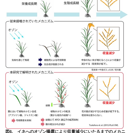
図6. イネへのオゾン曝露により収量減少にいたるまでのメカニ