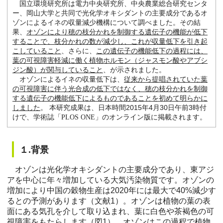
国立環境研究所は電力中央研究所、中央農業総合研究センタ
ー、岡山大学と共同で光化学オキシダントの主要成分であるオ
ゾンによるイネの収量減少機構について調べました。その結
果、
オゾンにより穂の枝分かれを制御する遺伝子の機能が低下
することで、枝分かれの数が減少し、これが収量低下を引き起
こしていること
、さらに、
この遺伝子の機能低下の過程には、
葉の可視障害軽減に働く植物ホルモン（ジャスモン酸やアブシ
ジン酸）が関与していること
、が示されました。
オゾンによるイネの収量低下は、
従来から提唱されていた葉
の可視障害に伴う光合成の低下ではなく、穂の枝分かれを制御
する遺伝子の機能低下によるものであることを初めて明らかに
しました
。 本研究成果は、日本時間2015年4月30日午前3時付
けで、学術誌「
PLOS ONE
」のオンライン版に掲載されます。
１.背景
オゾンは光化学オキシダントの主要成分であり、東アジ
アを中心に年々増加している大気汚染物質です。オゾンの
増加により中国の穀物生産は2020年には最大で40%減少す
るとの予測があります（文献1）。オゾンは植物の葉の表
面にある気孔を介して取り込まれ、葉に白色や茶褐色の可
視障害をもたらします（図1）。オゾンはこの過程で植物