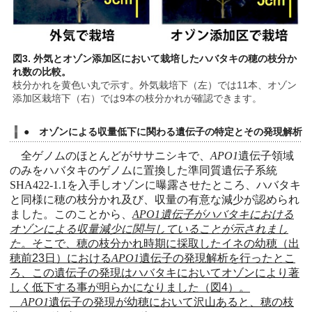
図3. 外気とオゾン添加区において栽培したハバタキの穂の枝分か
れ数の比較。
枝分かれを黄色い丸で示す。外気栽培下（左）では11本、オゾン
添加区栽培下（右）では9本の枝分かれが確認できます。
● オゾンによる収量低下に関わる遺伝子の特定とその発現解析
全ゲノムのほとんどがササニシキで、
APO1
遺伝子領域
のみをハバタキのゲノムに置換した準同質遺伝子系統
SHA422-1.1
を入手しオゾンに曝露させたところ、ハバタキ
と同様に穂の枝分かれ及び、収量の有意な減少が認められ
ました。このことから、
APO1
遺伝子がハバタキにおける
オゾンによる収量減少に関与していることが示されまし
た。
そこで、穂の枝分かれ時期に採取したイネの幼穂（出
穂前23日）における
APO1
遺伝子の発現解析を行ったとこ
ろ、この遺伝子の発現はハバタキにおいてオゾンにより著
しく低下する事が明らかになりました（図4）。
APO1
遺伝子の発現が幼穂において沢山あると、穂の枝