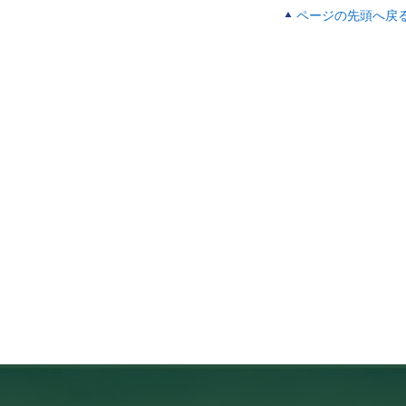
ON STRATEGIES IN MONGOLIA
ページの先頭へ戻
ra T.(岡寺智大),
Nakayama T.(中山忠暢),
BATKHISHIG O.,
tual Conference on Environment and Sustainable Development of the
Territories (ICOMP2020)
020)
究課題 3
S RELATED TO PERMAFROST DEGRADATION AND
ON STRATEGIES IN MONGOLIA
ra T.(岡寺智大),
Nakayama T.(中山忠暢),
BATKHISHIG O.,
tual Conference on Environment and Sustainable Development of the
Territories (ICOMP2020)
020)
究課題 3
・地域汚染複合型PM2.5高濃度事例の解析
川就一, 早崎将光,
清水厚,
菅田誠治
会