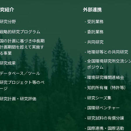
究紹介
外部連携
分の測定局間相関の空間規模
昭憲
研究分野
受託業務
会
戦略的研究プログラム
委託業務
究課題 3
国の計画に基づき中長期
共同研究
計画期間を超えて実施す
地環研等との共同研究
部へのHNO3輸送事例の解析
る事業
雄, 中川修平,
菅田誠治
全国環境研究所交流シ
研究成果
会
ポジウム
データベース／ツール
環境研究機関連絡会
研究プロジェクト等のペ
知的所有権（特許等）
ージ
機成分の測定値に与える影響
研究シーズ集
研究計画・研究評価
川瞳,
菅田誠治
会
国環研ベンチャー
研究試料の有償分譲
国際連携・国際活動