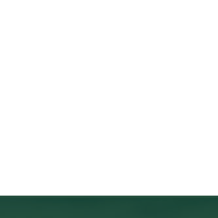
THEIR POSSIBLE ADAPTATI
発表者 :
Wang Q-X.(王勤学),
Okade
Dorjgotov B.
学会等名称 :
XIII International Vir
Mongolian Plateau and Surrounding 
予稿集名：
Proceedings, 217-220 (2
関連研究課題 1
関連研究課題 2
関連研
研究発表
PASTURE VULNERABILITIE
THEIR POSSIBLE ADAPTATI
発表者 :
Wang Q-X.(王勤学),
Okade
Dorjgotov B.
学会等名称 :
XIII International Vir
Mongolian Plateau and Surrounding 
予稿集名：
Proceedings, 217-220 (2
関連研究課題 1
関連研究課題 2
関連研
研究発表
気象的要因に着目した越境汚染
発表者 :
池盛文数, 大塚英幸, 長谷
学会等名称 :
第61回大気環境学会年
予稿集名：
同講演要旨集 (2020)
関連研究課題 1