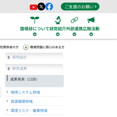
ご支援のお願い
国環研について
研究紹介
外部連携
広報活動
研究紹介
研究成果
成果発表（口頭）
地球システム領域
資源循環領域
環境リスク・健康領域