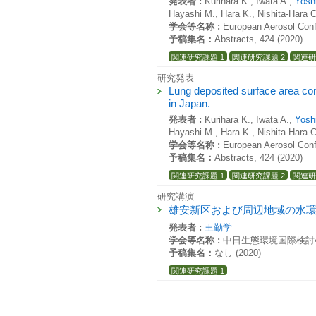
発表者 :
Kurihara K., Iwata A.,
Yos
Hayashi M., Hara K., Nishita-Hara C
学会等名称 :
European Aerosol Con
予稿集名：
Abstracts, 424 (2020)
関連研究課題 1
関連研究課題 2
関連研
研究発表
Lung deposited surface area con
in Japan.
発表者 :
Kurihara K., Iwata A.,
Yos
Hayashi M., Hara K., Nishita-Hara C
学会等名称 :
European Aerosol Con
予稿集名：
Abstracts, 424 (2020)
関連研究課題 1
関連研究課題 2
関連研
研究講演
雄安新区および周辺地域の水
発表者 :
王勤学
学会等名称 :
中日生態環境国際検討
予稿集名：
なし (2020)
関連研究課題 1
研究発表
PASTURE VULNERABILITIE