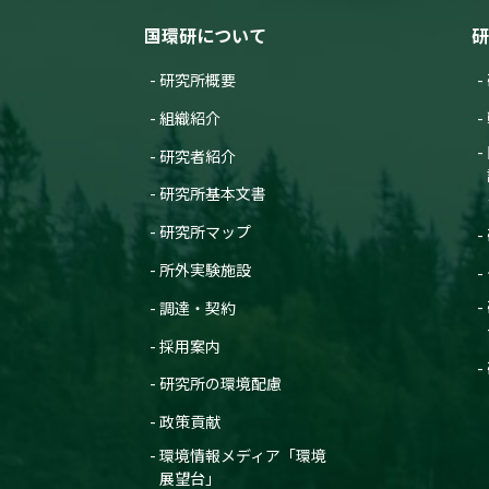
研究発表
国環研について
研
微小粒子状物質（PM2.5）成
発表者 :
菅田誠治,
吉野彩子,
高見
研究所概要
学会等名称 :
第61回大気環境学会年
予稿集名：
同講演要旨集 (2020)
組織紹介
関連研究課題 1
関連研究課題 2
関連研
研究者紹介
研究発表
研究所基本文書
高時間分解能観測による九州北
発表者 :
山村由貴, 濱村研吾, 力 寿
研究所マップ
学会等名称 :
第61回大気環境学会年
予稿集名：
同講演要旨集 (2020)
所外実験施設
関連研究課題 1
調達・契約
研究発表
PM2.5の捕集時間の違いが有
採用案内
発表者 :
池盛文数, 齊藤伸治, 長谷
研究所の環境配慮
学会等名称 :
第61回大気環境学会年
予稿集名：
同講演要旨集 (2020)
政策貢献
関連研究課題 1
環境情報メディア「環境
研究発表
展望台」