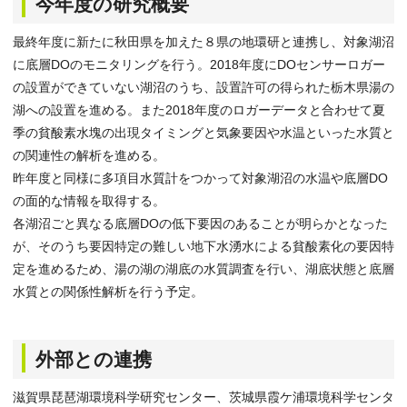
今年度の研究概要
最終年度に新たに秋田県を加えた８県の地環研と連携し、対象湖沼
に底層DOのモニタリングを行う。2018年度にDOセンサーロガー
の設置ができていない湖沼のうち、設置許可の得られた栃木県湯の
湖への設置を進める。また2018年度のロガーデータと合わせて夏
季の貧酸素水塊の出現タイミングと気象要因や水温といった水質と
の関連性の解析を進める。
昨年度と同様に多項目水質計をつかって対象湖沼の水温や底層DO
の面的な情報を取得する。
各湖沼ごと異なる底層DOの低下要因のあることが明らかとなった
が、そのうち要因特定の難しい地下水湧水による貧酸素化の要因特
定を進めるため、湯の湖の湖底の水質調査を行い、湖底状態と底層
水質との関係性解析を行う予定。
外部との連携
滋賀県琵琶湖環境科学研究センター、茨城県霞ケ浦環境科学センタ