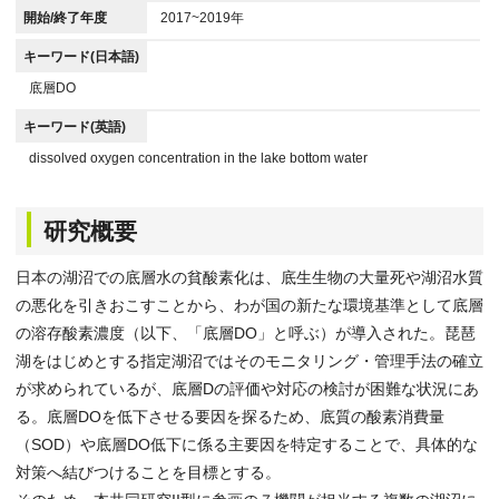
開始/終了年度
2017~2019年
キーワード(日本語)
底層DO
キーワード(英語)
dissolved oxygen concentration in the lake bottom water
研究概要
日本の湖沼での底層水の貧酸素化は、底生生物の大量死や湖沼水質
の悪化を引きおこすことから、わが国の新たな環境基準として底層
の溶存酸素濃度（以下、「底層DO」と呼ぶ）が導入された。琵琶
湖をはじめとする指定湖沼ではそのモニタリング・管理手法の確立
が求められているが、底層Dの評価や対応の検討が困難な状況にあ
る。底層DOを低下させる要因を探るため、底質の酸素消費量
（SOD）や底層DO低下に係る主要因を特定することで、具体的な
対策へ結びつけることを目標とする。