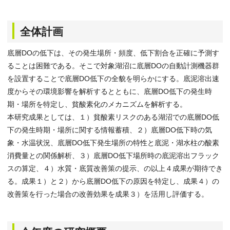
全体計画
底層DOの低下は、その発生場所・頻度、低下割合を正確に予測す
ることは困難である。そこで対象湖沼に底層DOの自動計測機器群
を設置することで底層DO低下の全貌を明らかにする。底泥溶出速
度からその環境影響を解析するとともに、底層DO低下の発生時
期・場所を特定し、貧酸素化のメカニズムを解析する。
本研究成果としては、１）貧酸素リスクのある湖沼での底層DO低
下の発生時期・場所に関する情報蓄積、２）底層DO低下時の気
象・水温状況、底層DO低下発生場所の特性と底泥・湖水柱の酸素
消費量との関係解析、３）底層DO低下場所時の底泥溶出フラック
スの算定、４）水質・底質改善策の提示、の以上４成果が期待でき
る。成果１）と２）から底層DO低下の原因を特定し、成果４）の
改善策を行った場合の改善効果を成果３）を活用し評価する。