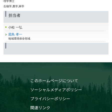
理学博士
生物学,農学,林学
担当者
小松 一弘
霜鳥 孝一
地域環境保全領域
このホームページについて
ソーシャルメディアポリシー
プライバシーポリシー
関連リンク