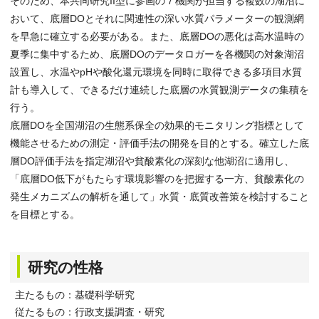
そのため、本共同研究II型に参画の７機関が担当する複数の湖沼に
おいて、底層DOとそれに関連性の深い水質パラメーターの観測網
を早急に確立する必要がある。また、底層DOの悪化は高水温時の
夏季に集中するため、底層DOのデータロガーを各機関の対象湖沼
設置し、水温やpHや酸化還元環境を同時に取得できる多項目水質
計も導入して、できるだけ連続した底層の水質観測データの集積を
行う。
底層DOを全国湖沼の生態系保全の効果的モニタリング指標として
機能させるための測定・評価手法の開発を目的とする。確立した底
層DO評価手法を指定湖沼や貧酸素化の深刻な他湖沼に適用し、
「底層DO低下がもたらす環境影響のを把握する一方、貧酸素化の
発生メカニズムの解析を通して」水質・底質改善策を検討すること
を目標とする。
研究の性格
主たるもの：基礎科学研究
従たるもの：行政支援調査・研究