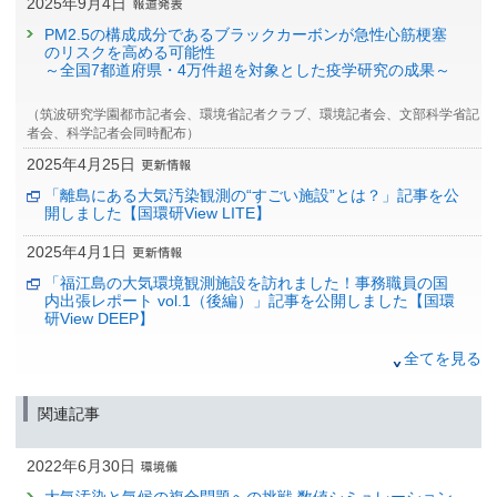
2025年9月4日
PM2.5の構成成分であるブラックカーボンが急性心筋梗塞
のリスクを高める可能性
～全国7都道府県・4万件超を対象とした疫学研究の成果～
（筑波研究学園都市記者会、環境省記者クラブ、環境記者会、文部科学省記
者会、科学記者会同時配布）
2025年4月25日
「離島にある大気汚染観測の“すごい施設”とは？」記事を公
開しました【国環研View LITE】
2025年4月1日
「福江島の大気環境観測施設を訪れました！事務職員の国
内出張レポート vol.1（後編）」記事を公開しました【国環
研View DEEP】
2025年3月31日
全てを見る
「福江島の大気環境観測施設を訪れました！事務職員の国
内出張レポート vol.1（前編）」記事を公開しました【国環
関連記事
研View DEEP】
2022年10月4日
2022年6月30日
環境疫学研究によるPM2.5と妊娠糖尿病との関連性につい
大気汚染と気候の複合問題への挑戦 数値シミュレーション