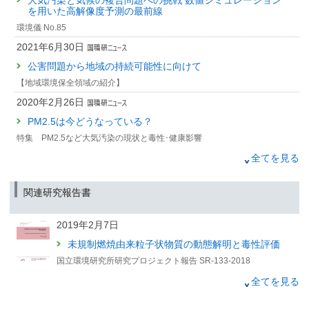
ての知見
を用いた高解像度予測の最前線
環境儀 No.85
2022年6月8日
2021年6月30日
PM2.5の健康影響は特定成分に由来しているのか？
～救急搬送を健康影響指標とした新規疫学知見～
公害問題から地域の持続可能性に向けて
【地域環境保全領域の紹介】
2021年11月3日
2020年2月26日
G20の消費はPM2.5の排出を通じて年200万人の早期死亡者
PM2.5は今どうなっている？
を生む
特集 PM2.5など大気汚染の現状と毒性･健康影響
（筑波研究学園都市記者会、環境省記者クラブ、環境記者会、京都大学記者
2020年2月26日
クラブ、大阪科学・大学記者クラブ、九州大学記者クラブ、文部科学記者
全てを見る
会、科学記者会同時配付）
PM2.5の現状と健康影響
2021年6月8日
関連研究報告書
特集 PM2.5など大気汚染の現状と毒性･健康影響
【研究プログラムの紹介：「安全確保研究プログラム」から】
PM2.5の排出に寄与しているサプライチェーンを特定！
～効率的なPM2.5の削減に期待～
2018年2月28日
2019年2月7日
（九州大学記者クラブ、文部科学記者会、科学記者会、大阪科学・大学記者
最近の大気中PM2.5の起源と稲わら等の野焼きの影響
未規制燃焼由来粒子状物質の動態解明と毒性評価
クラブ、東大阪市政記者クラブ、筑波研究学園都市記者会、環境記者クラ
ブ、環境記者会同時配布）
特集 化学物質曝露の包括的・網羅的把握に向けて
国立環境研究所研究プロジェクト報告 SR-133-2018
2021年4月22日
2017年3月31日
2018年3月15日
全てを見る
我が国における金属由来の粒子酸化能の大気中濃度につい
PM2.5の観測とシミュレーション
観測と数値予報を統合したPM2.5注意喚起手法の
て、初めて予測に成功し、発生源別の寄与率を評価しまし