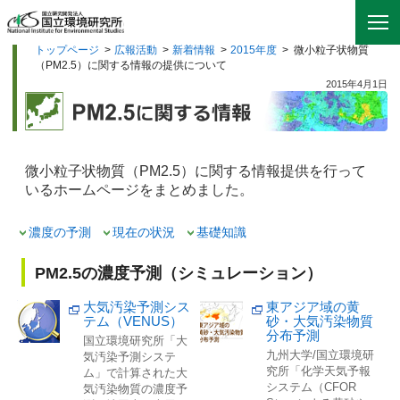
トップページ
>
広報活動
>
新着情報
>
2015年度
>
微小粒子状物質
（PM2.5）に関する情報の提供について
2015年4月1日
微小粒子状物質（PM2.5）に関する情報提供を行って
いるホームページをまとめました。
濃度の予測
現在の状況
基礎知識
PM2.5の濃度予測（シミュレーション）
大気汚染予測シス
東アジア域の黄
テム（VENUS）
砂・大気汚染物質
分布予測
国立環境研究所「大
九州大学/国立環境研
気汚染予測システ
究所「化学天気予報
ム」で計算された大
システム（CFOR
気汚染物質の濃度予