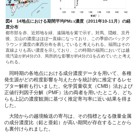
図4 14地点における期間平均PM
濃度（2011年10-11月）の経
2.5
度分布
都市部を赤、近郊地を緑、遠隔地を紫で示す。対馬、隠岐、京丹
後、立山の濃度はほぼ一直線になっており、この季節のバックグ
ラウンド濃度の東西分布を表していると考えられる。福岡はその
直線よりも高い濃度を示しており、この時期の福岡においては越
境汚染が約4分の3、局所的な影響が約4分の1を占めていたと考え
られる。
同時期の各地点における成分濃度データを用いて、各種
発生源がどの程度影響を与えたかを統計的に推定するレセ
プター解析も行いました。化学質量収支（CMB）法および
正値行列因子分解（PMF）法の両者を用いたところ、どち
らも上記の濃度観測に基づく推定寄与率に近い結果を得ま
した。
大陸からの越境輸送の寄与は、その指標となる微量金属
の成分濃度比（鉛と亜鉛）が高い期間が存在することから
も裏付けられました。