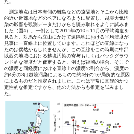
た。
測定地点は日本海側の離島などの遠隔地とそこから比較
的近い近郊地などのペアになるように配置し、越境大気汚
染の影響を観測データだけからも読み取れるように試みま
した（図4）。一例として2011年の10～11月の平均濃度を
見ると、対馬から立山にかけて遠隔地における平均濃度が
見事に一直線上に位置しています。これほどの直線になっ
たのは偶然かもしれませんが、この直線をこの時期に中部
以西の地域における越境汚染の寄与もしくはバックグラウ
ンド的な濃度だと仮定すると、例えば福岡の場合、そこで
の濃度と同経度における直線上の濃度の割合から、濃度の
約4分の3は越境汚染によるもので約4分の1が局所的な原因
によるものだと推定されました。これは非常に直観的かつ
定性的な推定ですから、他の方法からも推定を試みまし
た。