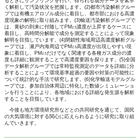
るときにサンプリングを行い、得られる成分データを素早
く解析して汚染状況を把握します。(2)都市汚染解析グルー
プでは有機エアロゾル成分に着目し、都市部における高濃
度現象の解明に取り組みます。(3)輸送汚染解析グループで
は、黄砂の到来に付随してPM
濃度が上昇するケースに
2.5
着目し、高時間分解能で成分を測定することによって現象
解明を目指しています。(4)閉鎖性海域周辺高濃度解析グル
ープでは、瀬戸内海周辺でPM
高濃度が出現しやすい現
2.5
象に着目し、PM
だけでなく関連する各種ガス成分の濃
2.5
度も詳細に観測することで高濃度要因を探ります。(5)全国
データ解析グループでは常時監視測定のデータを詳細に分
析することによって環境基準超過の要因や対策の可能性に
ついて統計的な手法で研究します。(6)化学輸送モデルグル
ープでは、参加自治体周辺に特化した数値シミュレーショ
ンを行うことにより、各地域における詳細な発生源を解析
することを目指しています。
今後も地方環境研究所などとの共同研究を通じて、国民
の大気環境に対する関心に応えられるように研究に取り組
んでいきます。