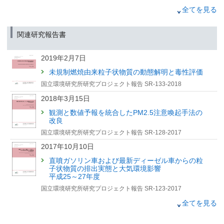
「福江島の大気環境観測施設を訪れました！事務職員の国
2025年4月1日
全てを見る
内出張レポート vol.1（前編）」記事を公開しました【国環
研View DEEP】
「福江島の大気環境観測施設を訪れました！事務職員の国
内出張レポート vol.1（後編）」記事を公開しました【国環
関連研究報告書
研View DEEP】
2025年3月31日
2019年2月7日
「福江島の大気環境観測施設を訪れました！事務職員の国
未規制燃焼由来粒子状物質の動態解明と毒性評価
内出張レポート vol.1（前編）」記事を公開しました【国環
国立環境研究所研究プロジェクト報告 SR-133-2018
研View DEEP】
2018年3月15日
2024年8月29日
観測と数値予報を統合したPM2.5注意喚起手法の
「地球温暖化だけでは日本の降水量は決まらない？」記事
改良
を公開しました【国環研View LITE】
国立環境研究所研究プロジェクト報告 SR-128-2017
2022年6月30日
2017年10月10日
気候変動対策による共便益効果
直噴ガソリン車および最新ディーゼル車からの粒
—水銀排出削減と水俣条約への貢献—
子状物質の排出実態と大気環境影響
平成25～27年度
特集 脱炭素社会に向けて大きく舵を切った世界
【研究ノート】
国立環境研究所研究プロジェクト報告 SR-123-2017
2017年2月9日
全てを見る
先端環境計測研究プログラム(先導研究プログラ