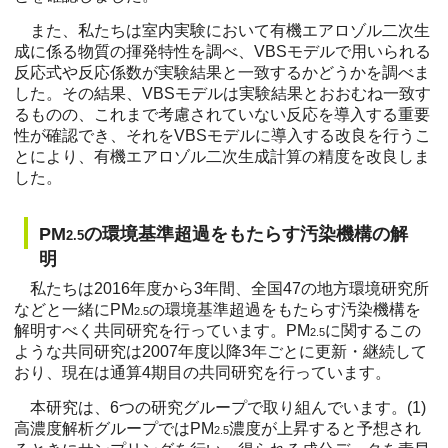
また、私たちは室内実験において有機エアロゾル二次生
成に係る物質の揮発特性を調べ、VBSモデルで用いられる
反応式や反応係数が実験結果と一致するかどうかを調べま
した。その結果、VBSモデルは実験結果とおおむね一致す
るものの、これまで考慮されていない反応を導入する重要
性が確認でき、それをVBSモデルに導入する改良を行うこ
とにより、有機エアロゾル二次生成計算の精度を改良しま
した。
PM
の環境基準超過をもたらす汚染機構の解
2.5
明
私たちは2016年度から3年間、全国47の地方環境研究所
などと一緒にPM
の環境基準超過をもたらす汚染機構を
2.5
解明すべく共同研究を行っています。PM
に関するこの
2.5
ような共同研究は2007年度以降3年ごとに更新・継続して
おり、現在は通算4期目の共同研究を行っています。
本研究は、6つの研究グループで取り組んでいます。(1)
高濃度解析グループではPM
濃度が上昇すると予想され
2.5