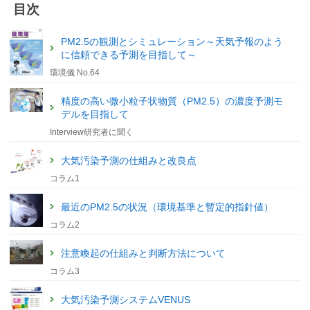
目次
PM2.5の観測とシミュレーション～天気予報のよう
に信頼できる予測を目指して～
環境儀 No.64
精度の高い微小粒子状物質（PM2.5）の濃度予測モ
デルを目指して
Interview研究者に聞く
大気汚染予測の仕組みと改良点
コラム1
最近のPM2.5の状況（環境基準と暫定的指針値）
コラム2
注意喚起の仕組みと判断方法について
コラム3
大気汚染予測システムVENUS