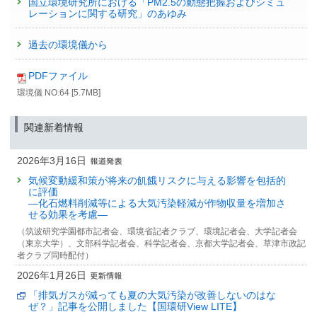
国立環境研究所における「PM2.5の動態把握およびシミュ
レーションに関する研究」のあゆみ
過去の環境儀から
PDFファイル
環境儀 NO.64 [5.7MB]
関連新着情報
2026年3月16日
気候変動緩和策が将来の飢餓リスクに与える影響を包括的
に評価
—化石燃料削減等による大気汚染軽減が作物収量を増加さ
せる効果を考慮—
（筑波研究学園都市記者会、環境省記者クラブ、環境記者会、大学記者会
（東京大学）、文部科学記者会、科学記者会、京都大学記者会、草津市政記
者クラブ同時配付）
2026年1月26日
「排気ガスが減っても夏の大気汚染が改善しないのはな
ぜ？」記事を公開しました【国環研View LITE】