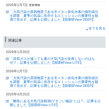
2026年1月7日
「大気汚染の原因物質である非メタン炭化水素の個別成分
を調査 夏季の気温に依存するエミッションの重要性を観
測で見出す」記事を公開しました【国環研View DEEP】
2025年9月4日
全てを見る
PM2.5の構成成分であるブラックカーボンが急性心筋梗塞
のリスクを高める可能性
関連記事
～全国7都道府県・4万件超を対象とした疫学研究の成果～
2026年1月26日
（筑波研究学園都市記者会、環境省記者クラブ、環境記者会、文部科学省記
者会、科学記者会同時配布）
「排気ガスが減っても夏の大気汚染が改善しないのはな
ぜ？」記事を公開しました【国環研View LITE】
2025年4月25日
「離島にある大気汚染観測の“すごい施設”とは？」記事を公
2026年1月7日
開しました【国環研View LITE】
「大気汚染の原因物質である非メタン炭化水素の個別成分
を調査 夏季の気温に依存するエミッションの重要性を観
2025年4月1日
測で見出す」記事を公開しました【国環研View DEEP】
「福江島の大気環境観測施設を訪れました！事務職員の国
内出張レポート vol.1（後編）」記事を公開しました【国環
2025年4月25日
研View DEEP】
「離島にある大気汚染観測の“すごい施設”とは？」記事を公
開しました【国環研View LITE】
2025年3月31日