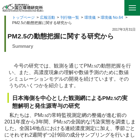
トップページ
>
広報活動
>
刊行物一覧
>
環境儀
>
環境儀 No.64
>
PM2.5の動態把握に関する研究から
2017年3月31日
PM2.5の動態把握に関する研究から
Summary
今号の研究では、観測を通じてPM
の動態把握を行
2.5
い、また、高濃度現象の理解や数値予測のために数値
シミュレーションモデルの開発を続けています。その
うちのいくつかを紹介します。
日本海側を中心とした観測網によるPM
の実
2.5
態解明と発生源寄与の研究
私たちは、PM
の常時監視測定網の整備が進む前の
2.5
2011年度から3年間、PM
の全国的な汚染実態を調査しま
2.5
した。全国14地点における連続濃度測定に加え、季節ごと
にそれぞれ2週間ずつ計9回の成分サンプリングを行いまし