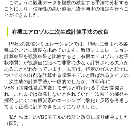
このように観測データを複数の独立する手法で分析する
ことにより、信頼性の高い越境汚染寄与率の推定を行うこ
とができました。
有機エアロゾル二次生成計算手法の改良
PM
の数値シミュレーションでは、PM
に含まれる各
2.5
2.5
種成分ごとに濃度を求めています。数値シミュレーション
計算結果を観測結果と比較すると、有機エアロゾル（粒子
状物質）が観測値に比べて非常に少なく計算される欠点が
あることがわかっています。以前は、特定のガスと粒子に
ついてその分配を計算する収率モデルと呼ばれるタイプの
二次生成の計算手法が一般的でしたが、2006年に
VBS（揮発性基底関数）モデルと呼ばれる手法が開発さ
れ、これまでは揮発しないとされていた一次粒子の揮発や
揮発しにくい有機炭素のエージング（酸化）反応を考慮し
てより正確に計算できるようになりました。
私たちはこのVBSモデルの検証と改良に取り組みました
（図5）。