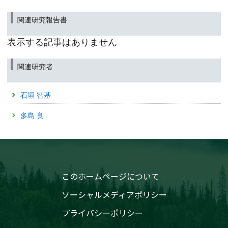
2024年10月23日
「国環研における廃棄物対策について」記事を公開しまし
周辺環境がミツバチの農薬ばく露に及ぼす影響
た【国環研View DEEP】
関連研究報告書
（筑波研究学園都市記者会、環境省記者クラブ、環境記者会、農政クラブ、
2024年10月29日
農林記者会、文部科学記者会、科学記者会同時配付）
表示する記事はありません
「地域の絆を維持するための集団回収の役割とは？」記事
2024年9月25日
を公開しました【国環研View LITE】
「コロナ禍におけるごみ量の変化」記事を公開しました
関連研究者
【国環研View DEEP】
2024年10月28日
「コロナ禍でごみは増えた？減った？」記事を公開しまし
2024年8月7日
石垣 智基
た【国環研View LITE】
その花は都市では咲かない
—都市化による雑草の繁殖形質の進化の検証—
2024年9月25日
多島 良
（筑波研究学園都市記者会、環境省記者クラブ、環境記者会、文部科学記者
「コロナ禍におけるごみ量の変化」記事を公開しました
会、科学記者会、千葉県政記者クラブ同時配付）
【国環研View DEEP】
2024年4月17日
同位体モデルと精密観測によりメタンの「足あと」を辿る
ことが可能に
このホームページについて
〜メタンの放出量削減には農業およびごみ埋立における対
策も重要〜
ソーシャルメディアポリシー
（文部科学記者会、科学記者会、宮城県政記者会、東北電力記者クラブ、神
奈川県政記者クラブ、立川市政記者会、筑波研究学園都市記者会、横須賀市
プライバシーポリシー
政記者クラブ、青森県政記者会、むつ市政記者会、高知県政記者クラブ、沖
縄県政記者クラブ、名護市駐在3社同時配付）