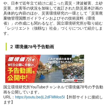
や、日本で近年立て続けに起こった震災・津波被害、土砂
災害、水害等の状況を加味して改訂された防災基本計画の
具体的な内容のほか、災害環境研究の一環として「災害廃
棄物管理国際ガイドラインおよびその技術資料（環境
省）」の作成にも関わるなど、国立環境研究所が取り組む
「レジリエント（強靱な）社会」づくりについて紹介しま
す。
２ 環境儀78号予告動画
国立環境研究所YouTubeチャンネルで環境儀78号の予告動
画を公開しています。
URL：
https://youtu.be/jL2dFMMos5I
【外部サイトに接続し
ます】