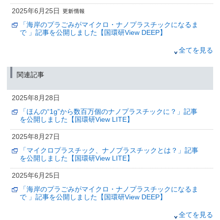
2025年6月25日
「海岸のプラごみがマイクロ・ナノプラスチックになるま
で 」記事を公開しました【国環研View DEEP】
2025年4月8日
全てを見る
21世紀の暑さの中で運動部活動はできるのか？
—国内842都市・時間別の予測データに基づく分析結果—
関連記事
（筑波研究学園都市記者会、環境省記者クラブ、環境記者会、文部科学省記
者会、科学記者会同時配付）
2025年8月28日
2025年3月25日
「ほんの“1g”から数百万個のナノプラスチックに？」記事
「国環研における廃棄物対策について」記事を公開しまし
を公開しました【国環研View LITE】
た【国環研View DEEP】
2025年8月27日
2024年10月29日
「マイクロプラスチック、ナノプラスチックとは？」記事
「地域の絆を維持するための集団回収の役割とは？」記事
を公開しました【国環研View LITE】
を公開しました【国環研View LITE】
2025年6月25日
2024年10月28日
「海岸のプラごみがマイクロ・ナノプラスチックになるま
「コロナ禍でごみは増えた？減った？」記事を公開しまし
で 」記事を公開しました【国環研View DEEP】
た【国環研View LITE】
2025年3月25日
全てを見る