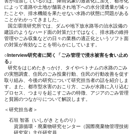
害が増加しているのは、降雨気象の激甚化に加え、都市化
によって道路や土地が舗装され地下への水分浸透量が減っ
たことや、排水機能を果たせない水路の状態に問題がある
ことがわかってきました。
国立環境研究所では、ダムや地下放水路等の治水設備の
建設のようなハード面の対策だけではなく、排水路の維持
管理やごみ収集などの日々の業務の適正化というソフト面
の対策が有効なことを明らかにしています。
○Interview研究者に聞く「ごみ管理で浸水被害を食い止め
る」
研究をはじめたきっかけ、タイやベトナムの水路のごみ
の実態調査、住民のごみ投棄行動、住民の行動改善を促す
取り組み、今後の研究について研究担当者の話を紹介しま
す。また、都市型水害のおこり方、ごみが水路に入り込む
プロセス、つまりを起こすごみの特徴、アジアのごみ管理
と貧困のつながりについて解説します。
＜研究担当者＞
石垣 智基（いしがき とものり）
資源循環・廃棄物研究センター（国際廃棄物管理技術
研究室）主任研究員