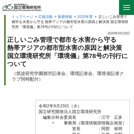
トップページ
>
広報活動
>
新着情報
>
2020年度
>
正しいごみ管理で
都市を水害から守る 熱帯アジアの都市型水害の原因と解決策 国立環境研
究所「環境儀」第78号の刊行について
2020年9月29日
正しいごみ管理で都市を水害から守る
熱帯アジアの都市型水害の原因と解決策
国立環境研究所「環境儀」第78号の刊行に
ついて
（筑波研究学園都市記者会、環境記者会、環境省記者ク
ラブ同時配付）
令和2年9月29日（火）
国立研究開発法人国立環境研究所
編集分科会委員長 ：江守 正多
〃 事務局（環境情報部情報企画室）
室長 ：阿部 裕明