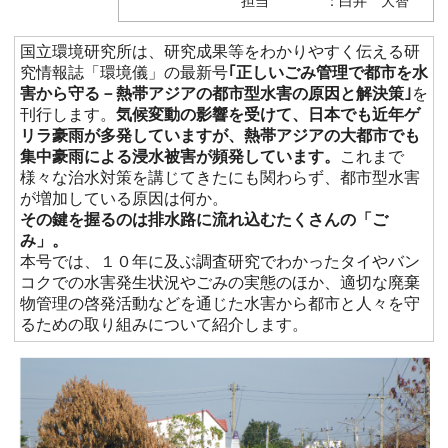
担当 ：白井 大智
国立環境研究所は、研究成果等をわかりやすく伝える研
究情報誌「環境儀」の最新号
｢正しいごみ管理で都市を水
害から守る－熱帯アジアの都市型水害の原因と解決策｣
を
刊行します。
気候変動の影響を受けて、日本でも近年ゲ
リラ豪雨が多発していますが、熱帯アジアの大都市でも
集中豪雨による浸水被害が頻発しています。
これまで
様々な治水対策を講じてきたにも関わらず、都市型水害
が増加している原因は何か。
その鍵を握るのは排水路に流れ込むたくさんの「ご
み」。
本号では、１０年に及ぶ調査研究でわかったタイやバン
コクでの水害発生状況やごみの実態のほか、適切な廃棄
物管理の啓発活動などを通じた水害から都市と人々を守
るための取り組みについて紹介します。