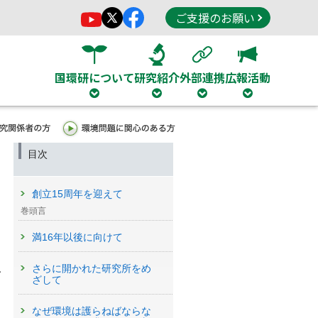
ご支援のお願い
国環研について
研究紹介
外部連携
広報活動
目次
創立15周年を迎えて
巻頭言
満16年以後に向けて
人
さらに開かれた研究所をめ
ざして
なぜ環境は護らねばならな