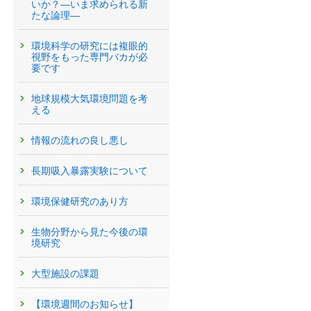
いか？—いま求められる新
たな論理—
環境科学の研究には複眼的
視野をもった専門バカが必
要です
地球規模大気環境問題を考
える
情報の流れの良し悪し
長期吸入暴露実験について
環境保健研究のあり方
生物分野から見た今後の環
境研究
大型施設の課題
【環境週間のお知らせ】