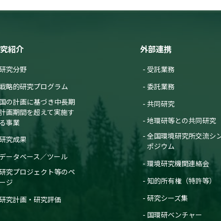
究紹介
外部連携
研究分野
受託業務
戦略的研究プログラム
委託業務
国の計画に基づき中長期
共同研究
計画期間を超えて実施す
地環研等との共同研究
る事業
全国環境研究所交流シ
研究成果
ポジウム
データベース／ツール
環境研究機関連絡会
研究プロジェクト等のペ
知的所有権（特許等）
ージ
研究シーズ集
研究計画・研究評価
国環研ベンチャー