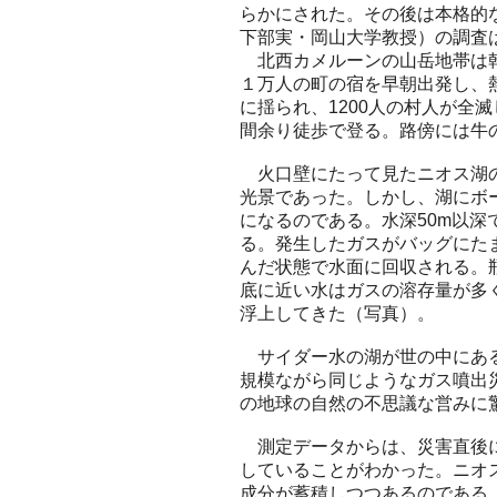
らかにされた。その後は本格的
下部実・岡山大学教授）の調査
北西カメルーンの山岳地帯は乾
１万人の町の宿を早朝出発し、
に揺られ、1200人の村人が全
間余り徒歩で登る。路傍には牛
火口壁にたって見たニオス湖の
光景であった。しかし、湖にボ
になるのである。水深50m以
る。発生したガスがバッグにた
んだ状態で水面に回収される。瓶
底に近い水はガスの溶存量が多
浮上してきた（写真）。
サイダー水の湖が世の中にある
規模ながら同じようなガス噴出
の地球の自然の不思議な営みに
測定データからは、災害直後に
していることがわかった。ニオ
成分が蓄積しつつあるのである