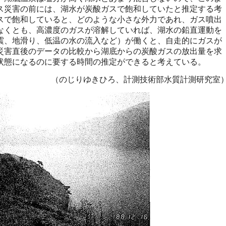
ス災害の前には、湖水が炭酸ガスで飽和していたと推定する考
スで飽和していると、どのような小さな外力であれ、ガス噴出
なくとも、高濃度のガスが溶解していれば、湖水の鉛直運動を
震、地滑り、低温の水の流入など）が働くと、自走的にガスが
災害直後のデータの比較から湖底からの炭酸ガスの放出量を求
状態になるのに要する時間の推定ができると考えている。
（のじりゆきひろ、計測技術部水質計測研究室