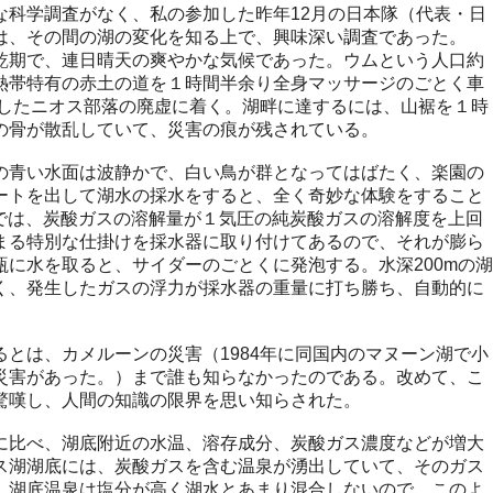
な科学調査がなく、私の参加した昨年12月の日本隊（代表・日
は、その間の湖の変化を知る上で、興味深い調査であった。
期で、連日晴天の爽やかな気候であった。ウムという人口約
熱帯特有の赤土の道を１時間半余り全身マッサージのごとく車
滅したニオス部落の廃虚に着く。湖畔に達するには、山裾を１時
の骨が散乱していて、災害の痕が残されている。
青い水面は波静かで、白い鳥が群となってはばたく、楽園の
ートを出して湖水の採水をすると、全く奇妙な体験をすること
深では、炭酸ガスの溶解量が１気圧の純炭酸ガスの溶解度を上回
まる特別な仕掛けを採水器に取り付けてあるので、それが膨ら
に水を取ると、サイダーのごとくに発泡する。水深200mの湖
く、発生したガスの浮力が採水器の重量に打ち勝ち、自動的に
とは、カメルーンの災害（1984年に同国内のマヌーン湖で小
災害があった。）まで誰も知らなかったのである。改めて、こ
驚嘆し、人間の知識の限界を思い知らされた。
比べ、湖底附近の水温、溶存成分、炭酸ガス濃度などが増大
ス湖湖底には、炭酸ガスを含む温泉が湧出していて、そのガス
。湖底温泉は塩分が高く湖水とあまり混合しないので、このよ