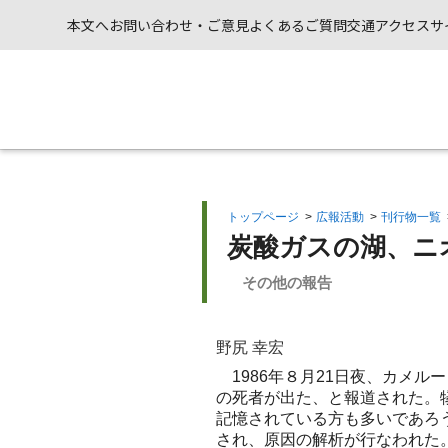
本文へ
お問い合わせ・ご意見
よくあるご質問
交通アクセス
サ
トップページ
>
広報活動
>
刊行物一覧
炭酸ガスの湖、ニ
その他の報告
野尻 幸宏
1986年８月21日夜、カメル
の死者が出た、と報道された。
記憶されている方も多いであろう
され、原因の解析が行なわれた