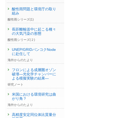
酸性雨問題と環境庁の取り
組み
酸性雨シリーズ(1)
長距離輸送中に起こる種々
の大気汚染の形態
酸性雨シリーズ(２)
）
UNEP/GRIDバンコクNode
に赴任して
海外からのたより
フロンによる成層圏オゾン
破壊—光化学チャンバーに
よる模擬実験の結果—
研究ノート
米国における環境研究は曲
がり角？
海外からのたより
高精度安定同位体比質量分