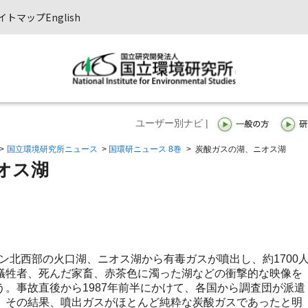
イトマップ
English
ユーザー別ナビ |
>
国立環境研究所ニュース
>
国環研ニュース 8巻
>
炭酸ガスの湖、ニオス湖
オス湖
ーン北西部の火口湖、ニオス湖から有毒ガスが噴出し、約1700
犠牲者、死んだ家畜、赤茶色に濁った湖などの衝撃的な映像を
。事故直後から1987年前半にかけて、各国から調査団が派遣
。その結果、噴出ガスがほとんど純粋な炭酸ガスであったと明