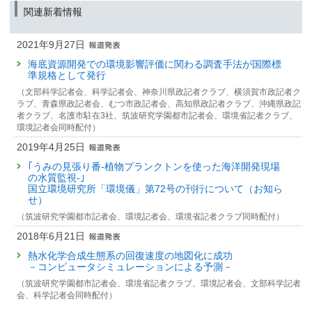
関連新着情報
2021年9月27日
海底資源開発での環境影響評価に関わる調査手法が国際標
準規格として発行
（文部科学記者会、科学記者会、神奈川県政記者クラブ、横須賀市政記者ク
ラブ、青森県政記者会、むつ市政記者会、高知県政記者クラブ、沖縄県政記
者クラブ、名護市駐在3社、筑波研究学園都市記者会、環境省記者クラブ、
環境記者会同時配付）
2019年4月25日
｢うみの見張り番-植物プランクトンを使った海洋開発現場
の水質監視-｣
国立環境研究所「環境儀」第72号の刊行について（お知ら
せ）
（筑波研究学園都市記者会、環境記者会、環境省記者クラブ同時配付）
2018年6月21日
熱水化学合成生態系の回復速度の地図化に成功
－コンピュータシミュレーションによる予測－
（筑波研究学園都市記者会、環境省記者クラブ、環境記者会、文部科学記者
会、科学記者会同時配付）