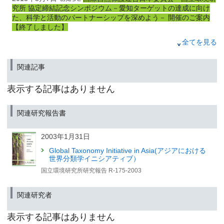
究所 協定締結記念シンポジウム－愛知ターゲットの達成に向け
た、科学と活動のパートナーシップを深めよう－ 開催のご案内
【終了しました】
2012年12月21日
全てを見る
公開講演会「生物多様性観測・評価・予測研究の最前線
２ 〜愛知目標達成に向けての第一歩〜」の開催について
関連記事
（お知らせ）【終了しました】
【終了しました】
表示する記事はありません
関連研究報告書
2003年1月31日
Global Taxonomy Initiative in Asia(アジアにおける
世界分類学イニシアティブ）
国立環境研究所研究報告 R-175-2003
関連研究者
表示する記事はありません