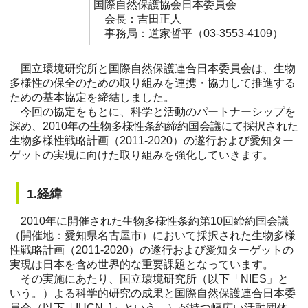
国際自然保護協会日本委員会
会長：吉田正人
事務局：道家哲平（03-3553-4109）
国立環境研究所と国際自然保護連合日本委員会は、生物
多様性の保全のための取り組みを連携・協力して推進する
ための基本協定を締結しました。
今回の協定をもとに、科学と活動のパートナーシップを
深め、2010年の生物多様性条約締約国会議にて採択された
生物多様性戦略計画（2011-2020）の遂行および愛知ター
ゲットの実現に向けた取り組みを強化していきます。
1.経緯
2010年に開催された生物多様性条約第10回締約国会議
（開催地：愛知県名古屋市）において採択された生物多様
性戦略計画（2011-2020）の遂行および愛知ターゲットの
実現は日本を含め世界的な重要課題となっています。
その実施にあたり、国立環境研究所（以下「NIES」と
いう。）よる科学的研究の成果と国際自然保護連合日本委
員会（以下「IUCN-J」という。）が持つ幅広い活動団体