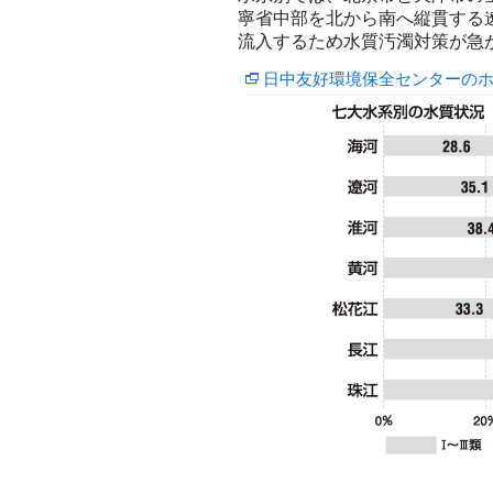
寧省中部を北から南へ縦貫する
流入するため水質汚濁対策が急
日中友好環境保全センターの