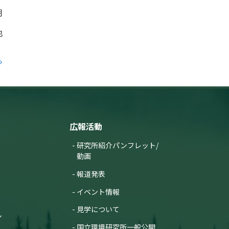
（筑波研究学園都市記者会、環境省記
用
者クラブ 同時配布）
2013年9月30日
他
生物応答を用いた事業場排
水実態調査における実施事
業場の募集について【募集
る
終了】
(筑波研究学園都市記者会、環境省記者
クラブ同時配布)
2013年5月20日
オンラインマガジン環環の5
広報活動
月号が公開されました
2013年2月20日
研究所紹介パンフレット/
動画
オンラインマガジン環環の2
月号が公開されました
報道発表
2012年2月23日
イベント情報
オンラインマガジン環環の2
月号が公開されました
見学について
ン
2012年1月31日
国立環境研究所一般公開