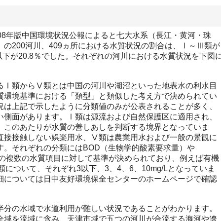
08年版中国環境状況公報によると七大水系（長江・黄河・珠
の200河川、409ヵ所における水質状況の割合は、Ⅰ～Ⅲ類が
類以下が20.8％でした。それぞれの河川における水質状況を下図
Ⅰ類からⅤ類とは中国の河川や湖沼といった地表水の利水目
質環境基準における「類型」と類似した考え方で決められてい
況は上記で示したように分類値のみが公表されることが多く、
い側面があります。Ⅰ類は源流および自然保護区に適用され、
、このあたりが水質の善しあしを判断する境界となっていま
直接接触しない娯楽用水、Ⅴ類は農業用水および一般の景観に
す。それぞれの分類にはBOD（生物学的酸素要求量）や
どの複数の水質項目に対して基準が決められており、例えば有機
について、それぞれ3以下、3、4、6、10mg/Lとなっていま
細については日中友好環境保全センターのホームページで確認
分の水域で水道利用が難しい状況であることがわかります。
全域を流域に含み、天津市域で五つの河川が合流する海河や遼