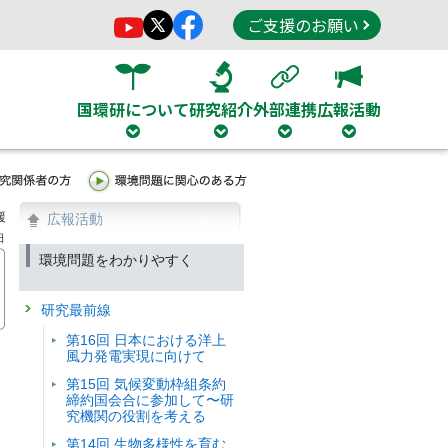
ご支援のお願い
国環研について
研究紹介
外部連携
広報活動
援
広報活動
日
環境問題をわかりやすく
研究最前線
第16回 日本における洋上
風力発電実現に向けて
第15回 気候変動枠組条約
締約国会合に参加して〜研
究機関の役割を考える
第14回 生物多様性を育む