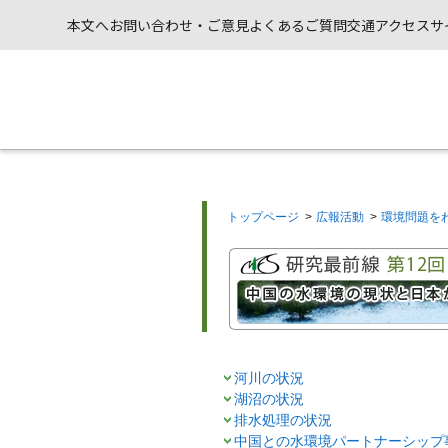
本文へ
お問い合わせ・ご意見
よくあるご質問
交通アクセス
サ
トップページ
>
広報活動
>
環境問題を
河川の状況
湖沼の状況
排水処理の状況
中国との水環境パートナーシップ