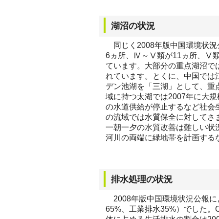
湖沼の状況
同じく2008年版中国環境状況
6ヵ所、Ⅳ～Ⅴ類が11ヵ所、Ⅴ
ています。大部分の重点湖沼で
れています。とくに、中国では
デン池湖を「三湖」として、重
域に持つ太湖では2007年に大
の水道供給が停止するなど社会
の流域では水質保全に対してさ
一朝一夕の水質改善は難しい状
河川の両端に緑地帯を計画する
排水処理の状況
2008年版中国環境状況公報によ
65%、工業排水35%）でした