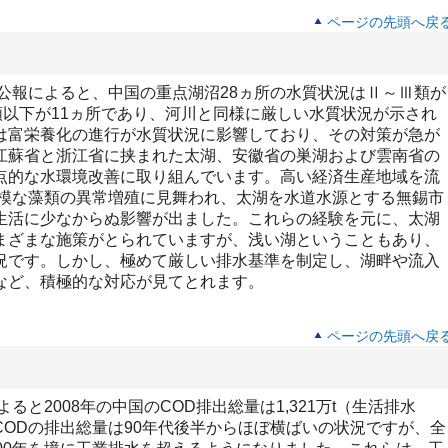
ページの先頭へ戻
公報によると、中国の重点湖沼28ヵ所の水質状況はⅡ～Ⅲ類が
類以下が11ヵ所であり、河川と同様に厳しい水質状況が示され
は富栄養化の進行が水質状況に影響しており、その対策が急が
江蘇省と浙江省に挟まれた太湖、安徽省の巣湖および雲南省の
点的な水環境改善に取り組んでいます。高い経済生産地域を流
規模な藻類の異常増殖に見舞われ、太湖を水道水源とする無錫市
生活に少なからぬ影響が出ました。これらの経験を元に、太湖
まざまな施策がとられていますが、浅い湖ということもあり、
況です。しかし、極めて厳しい排水基準を制定し、湖畔や流入
など、積極的な対応が見てとれます。
ページの先頭へ戻
ると2008年の中国のCOD排出総量は1,321万t（生活排水
。CODの排出総量は90年代後半からほぼ横ばいの状況ですが、全