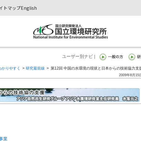
イトマップ
English
ユーザー別ナビ |
わかりやすく
>
研究最前線
>
第12回 中国の水環境の現状と日本からの技術協力支
2009年8月15
事業