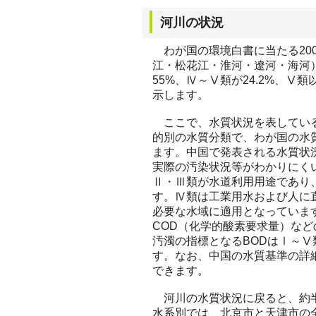
河川の状況
わが国の環境白書に当たる20
江・松花江・淮河・遼河・海河）
55%、Ⅳ～Ⅴ類が24.2%、Ⅴ
示します。
ここで、水質状況を表している
的別の水質分類で、わが国の水
ます。中国で発表される水質状
実際の汚染状況等がわかりにく
Ⅱ・Ⅲ類が水道利用用途であり
す。Ⅳ類は工業用水および人に
必要な水域に適用となっていま
COD（化学的酸素要求量）な
汚濁の指標となるBODはⅠ～Ⅴ類
す。なお、中国の水質基準の詳
できます。
河川の水質状況に戻ると、約半
水系別では、北京市と天津市の