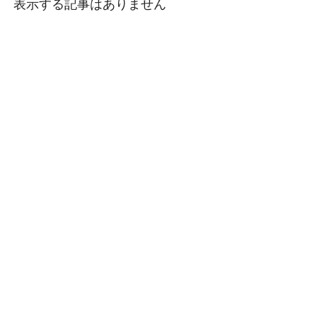
明に関する研究
表示する記事はありません
高度排水処理技術の開
平成4〜8年度
発」、循環・廃棄物の豆知
識：「バイオマスエネルギ
国立環境研究所特別研究
ーの利用」、けんきゅうの
報告 SR-24-'98
現場から：「ポリチューブ
製の廃棄物メタン化装置を
1994年3月16日
つくろう」が公開されまし
有用微生物を活
た
用した小規模排
水処理技術の開
2014年3月20日
発と高度化に関
する研究
オンラインマガジン環環
平成2〜4年度
2014年3月号「東南アジア
の埋立地浸出水処理への人
国立環境研究所特別研究
工湿地技術の適用」、「廃
報告 SR-17-'94
棄物埋立地浸出水 -日本と東
南アジアの比較-」、「東南
アジアの洪水廃棄物管理計
画づくりプロジェクトがは
じまりました」が公開され
ました
2013年10月7日
水環境保全と省エネルギー
に貢献する有機性排水の無
加温メタン発酵排水処理技
術の開発について