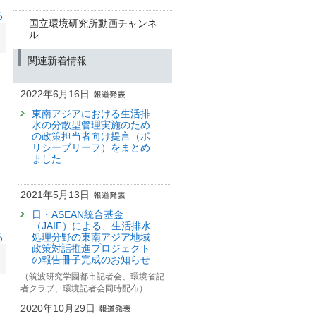
る
国立環境研究所動画チャンネ
ル
関連新着情報
2022年6月16日
東南アジアにおける生活排
水の分散型管理実施のため
の政策担当者向け提言（ポ
リシーブリーフ）をまとめ
ました
2021年5月13日
日・ASEAN統合基金
（JAIF）による、生活排水
る
処理分野の東南アジア地域
政策対話推進プロジェクト
の報告冊子完成のお知らせ
（筑波研究学園都市記者会、環境省記
者クラブ、環境記者会同時配布）
2020年10月29日