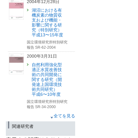
2004年12月28日
2015年6月30日
湖沼における有
機炭素の物質収
｢使用済み電気製品の国際資
支および機能・
源循環
影響に関する研
～日本とアジアで目指すE-
究（特別研究）
wasteの適正管理～｣
平成13〜15年度
国立環境研究所「環境儀」
第57号の刊行について
国立環境研究所特別研究
（お知らせ）
報告 SR-62-2004
（筑波研究学園都市記者会、環境省記
2000年3月31日
者クラブ同時配付）
自然利用強化型
2014年12月15日
適正水質改善技
術の共同開発に
生物応答を用いた事業場排
関する研究（開
水実態調査における実施事
発途上国環境技
業場の募集について
術共同研究）
(筑波研究学園都市記者会、環境省記者
平成6〜10年度
クラブ同時配布)
国立環境研究所特別研究
2014年7月30日
報告 SR-34-2000
高校生も楽しめる資源循
1998年3月30日
全てを見る
環・廃棄物研究情報誌オン
湖沼環境指標の
ラインマガジン環環2014年
関連研究者
開発と新たな湖
7月号 循環・廃棄物のけん
沼環境問題の解
きゅう：「低炭素・省エネ