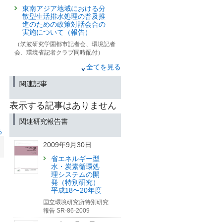
東南アジア地域における分
散型生活排水処理の普及推
進のための政策対話会合の
実施について（報告）
（筑波研究学園都市記者会、環境記者
会、環境省記者クラブ同時配付）
2019年6月28日
全てを見る
ASEAN水環境問題に対して
関連記事
問題解決を図る加盟10か国
と開発パートナーの定期会
合
表示する記事はありません
「第19回ASEAN水資源管理
ワーキンググループ
関連研究報告書
（AWGWRM）会合」に参加
る
（お知らせ）
2009年9月30日
（筑波研究学園都市記者会、環境記者
会、環境省記者クラブ同時配付）
省エネルギー型
水・炭素循環処
2015年11月24日
理システムの開
発（特別研究）
生物応答を用いた事業場排
平成18〜20年度
水実態調査における実施事
業場の募集について
国立環境研究所特別研究
報告 SR-86-2009
(筑波研究学園都市記者会、環境省記者
クラブ同時配布)