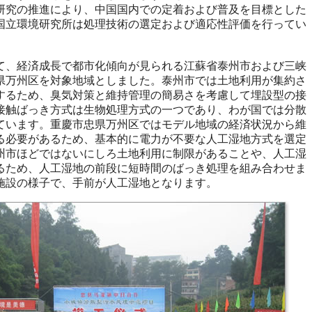
研究の推進により、中国国内での定着および普及を目標とした
国立環境研究所は処理技術の選定および適応性評価を行ってい
、経済成長で都市化傾向が見られる江蘇省泰州市および三峡
県万州区を対象地域としました。泰州市では土地利用が集約さ
するため、臭気対策と維持管理の簡易さを考慮して埋設型の接
接触ばっき方式は生物処理方式の一つであり、わが国では分散
ています。重慶市忠県万州区ではモデル地域の経済状況から維
る必要があるため、基本的に電力が不要な人工湿地方式を選定
州市ほどではないにしろ土地利用に制限があることや、人工湿
るため、人工湿地の前段に短時間のばっき処理を組み合わせま
施設の様子で、手前が人工湿地となります。