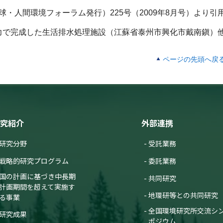
・人間環境フォーラム発行）225号（2009年8月号）より引
力で完成した生活排水処理施設（江蘇省泰州市興化市戴南鎭）
ページの先頭へ戻
究紹介
外部連携
研究分野
受託業務
戦略的研究プログラム
委託業務
国の計画に基づき中長期
共同研究
計画期間を超えて実施す
地環研等との共同研究
る事業
全国環境研究所交流シ
研究成果
ポジウム