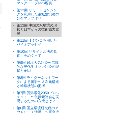
マングローブ林の現実
第13回 リモートセンシン
グを利用した絶滅危惧種の
分布マップ作り
第12回 中国の水環境の現
に
状と日本からの技術協力支
援
第11回 ミジンコを用いた
バイオアッセイ
第10回 リサイクル法の見
直しをめぐって
第9回 越境大気汚染〜広域
的な光化学オゾン汚染の現
状と要因
第8回 ライダーネットワー
クによる黄砂の３次元構造
と輸送状態の把握
第7回 脱温暖化2050プロジ
ェクト 〜低炭素社会を実
現するための方策とは？
第6回 国立環境研究所のア
ウトリーチ活動 〜研究成