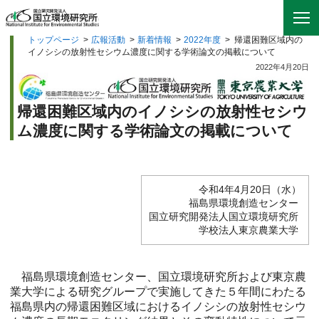
トップページ
>
広報活動
>
新着情報
>
2022年度
>
帰還困難区域内の
イノシシの放射性セシウム濃度に関する学術論文の掲載について
2022年4月20日
帰還困難区域内のイノシシの放射性セシウ
ム濃度に関する学術論文の掲載について
令和4年4月20日（水）
福島県環境創造センター
国立研究開発法人国立環境研究所
学校法人東京農業大学
福島県環境創造センター、国立環境研究所および東京農
業大学による研究グループで実施してきた５年間にわたる
福島県内の帰還困難区域におけるイノシシの放射性セシウ