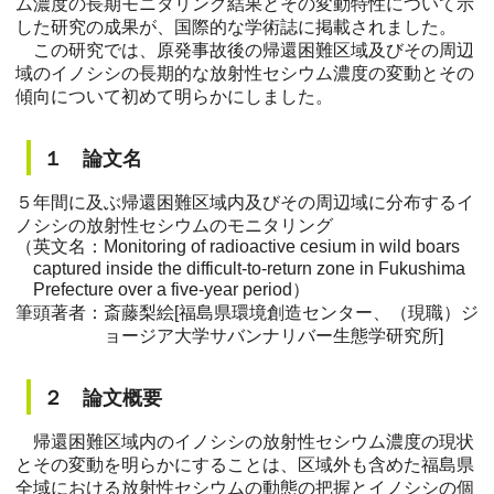
ム濃度の長期モニタリング結果とその変動特性について示
した研究の成果が、国際的な学術誌に掲載されました。
この研究では、原発事故後の帰還困難区域及びその周辺
域のイノシシの長期的な放射性セシウム濃度の変動とその
傾向について初めて明らかにしました。
１ 論文名
５年間に及ぶ帰還困難区域内及びその周辺域に分布するイ
ノシシの放射性セシウムのモニタリング
（英文名：Monitoring of radioactive cesium in wild boars
captured inside the difficult-to-return zone in Fukushima
Prefecture over a five-year period）
筆頭著者：斎藤梨絵[福島県環境創造センター、（現職）ジ
ョージア大学サバンナリバー生態学研究所]
２ 論文概要
帰還困難区域内のイノシシの放射性セシウム濃度の現状
とその変動を明らかにすることは、区域外も含めた福島県
全域における放射性セシウムの動態の把握とイノシシの個