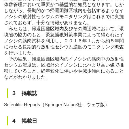
体数管理において重要かつ基盤的な知見となります。しか
しながら、長期的かつ帰還困難区域内を包括するようなイ
ノシシの放射性セシウムのモニタリングはこれまでに実施
されておらず、十分な情報がありません。
私たちは、帰還困難区域内及びその周辺域において、環
境省の協力のもと、緊急捕獲対策事業によって得られたイ
ノシシの筋肉試料を利用し、２０１６年１月から約５年間
にわたる長期的な放射性セシウム濃度のモニタリング調査
を行いました。
その結果、帰還困難区域内のイノシシの筋肉中の放射性
セシウム濃度は、区域外のイノシシに比べより高い値で推
移していること、経年変化に伴いやや減少傾向にあること
などがわかりました。
３ 掲載誌
Scientific Reports（Springer Nature社，ウェブ版）
４ 掲載日