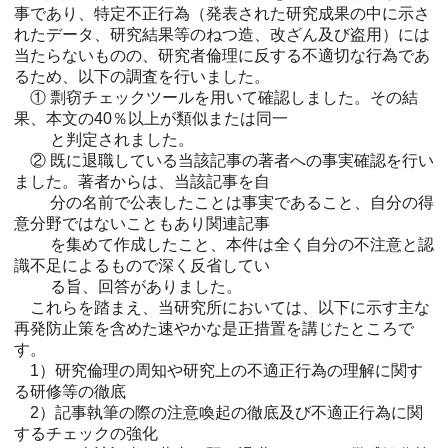
事であり、特定不正行為（発表された研究成果の中に示さ
れたデータ、研究結果等のねつ造、改ざん及び盗用）には
当たらないものの、研究者倫理に反する不適切な行為であ
るため、以下の調査を行いました。
① 剽窃チェックツールを用いて確認しました。その結
果、本文の40％以上が類似または同一
と判定されました。
② 既に退職している当該記事の著者への事実確認を行い
ました。著者からは、当該記事を自
分の名前で公表したことは事実であること、自分の得
意分野ではないこともあり関連記事
を集めて作成したこと、本件は全く自分の不注意と認
識不足によるもので深く反省してい
る旨、回答がありました。
これらを踏まえ、当研究所においては、以下に示す主な
再発防止策を含めた速やかな是正措置を講じたところで
す。
1）研究倫理の周知や研究上の不適正行為の理解に関す
る研修等の徹底
2）記事執筆の際の注意喚起の徹底及び不適正行為に関
するチェックの強化