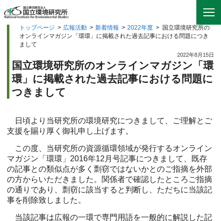
トップページ
>
広報活動
>
新着情報
>
2022年度
>
国立環境研究所の
オンラインマガジン「環環」に掲載された過去記事における問題につき
まして
2022年8月15日
国立環境研究所のオンラインマガジン「環
環」に掲載された過去記事における問題に
つきまして
日頃より当研究所の環境研究につきまして、ご理解とご
支援を賜り厚く御礼申し上げます。
この度、当研究所の資源循環領域が発行するオンライン
マガジン「環環」2016年12月号記事につきまして、既存
の記事との類似点が多く剽窃ではないかとのご指摘を外部
の方からいただきました。関係者で確認したところご指摘
の通りであり、剽窃に該当すると判断し、ただちに当該記
事を削除致しました。
当該記事は広報の一環で専門用語を一般的に解説した記