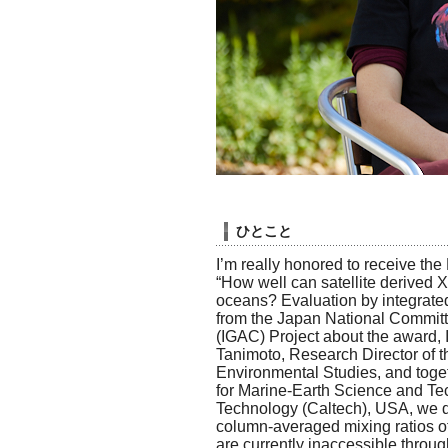
ひとこと
I’m really honored to receive the
“How well can satellite derived
oceans? Evaluation by integrated
from the Japan National Committ
(IGAC) Project about the award, I
Tanimoto, Research Director of th
Environmental Studies, and toget
for Marine-Earth Science and Te
Technology (Caltech), USA, we d
column-averaged mixing ratios o
are currently inaccessible throug