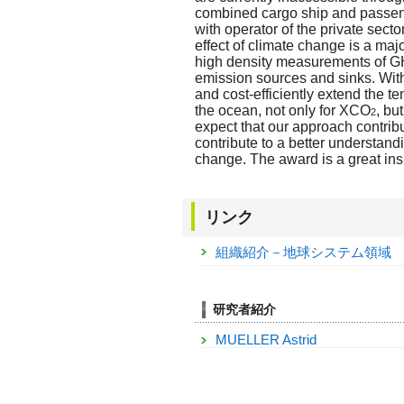
combined cargo ship and passeng
with operator of the private sect
effect of climate change is a maj
high density measurements of G
emission sources and sinks. With
and cost-efficiently extend the t
the ocean, not only for XCO
, bu
2
expect that our approach contribu
contribute to a better understand
change. The award is a great insp
リンク
組織紹介－地球システム領域
研究者紹介
MUELLER Astrid