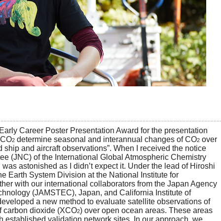
 Early Career Poster Presentation Award for the presentation
 XCO
determine seasonal and interannual changes of CO
over
2
2
 ship and aircraft observations”. When I received the notice
ee (JNC) of the International Global Atmospheric Chemistry
 was astonished as I didn’t expect it. Under the lead of Hiroshi
e Earth System Division at the National Institute for
her with our international collaborators from the Japan Agency
chnology (JAMSTEC), Japan, and California Institute of
eveloped a new method to evaluate satellite observations of
f carbon dioxide (XCO
) over open ocean areas. These areas
2
h established validation network sites. In our approach, we