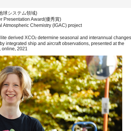
id(地球システム領域)
r Presentation Award(優秀賞)
Atmospheric Chemistry (IGAC) project
ite derived XCO
determine seasonal and interannual change
2
 integrated ship and aircraft observations, presented at the
 online, 2021