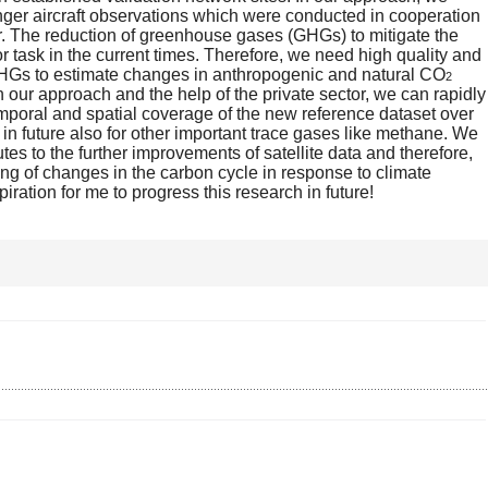
er aircraft observations which were conducted in cooperation
or. The reduction of greenhouse gases (GHGs) to mitigate the
or task in the current times. Therefore, we need high quality and
HGs to estimate changes in anthropogenic and natural CO
2
 our approach and the help of the private sector, we can rapidly
emporal and spatial coverage of the new reference dataset over
t in future also for other important trace gases like methane. We
tes to the further improvements of satellite data and therefore,
ing of changes in the carbon cycle in response to climate
iration for me to progress this research in future!