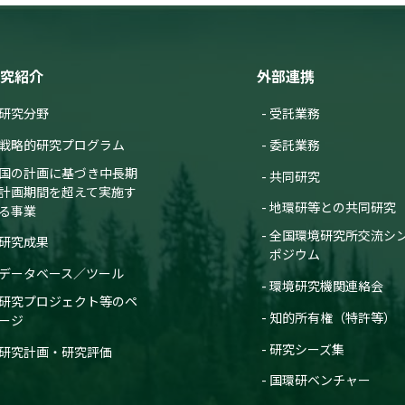
究紹介
外部連携
研究分野
受託業務
戦略的研究プログラム
委託業務
国の計画に基づき中長期
共同研究
計画期間を超えて実施す
地環研等との共同研究
る事業
全国環境研究所交流シ
研究成果
ポジウム
データベース／ツール
環境研究機関連絡会
研究プロジェクト等のペ
知的所有権（特許等）
ージ
研究シーズ集
研究計画・研究評価
国環研ベンチャー