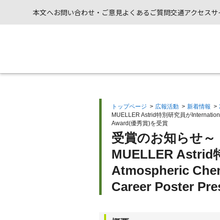
本文へ
お問い合わせ・ご意見
よくあるご質問
交通アクセス
サ
トップページ
>
広報活動
>
新着情報
>
MUELLER Astrid特別研究員がInternational Gl
Award(優秀賞)を受賞
受賞のお知らせ～
MUELLER Astrid
Atmospheric Chem
Career Poster 