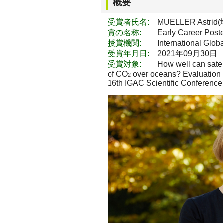
概要
受賞者氏名:
MUELLER Astr
賞の名称:
Early Career Poste
授賞機関:
International Global 
受賞年月日:
2021年09月30日
受賞対象:
How well can satell
of CO
over oceans? Evaluation by
2
16th IGAC Scientific Conference,