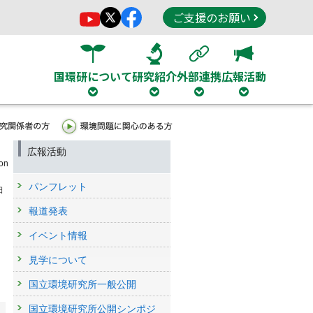
ご支援のお願い
国環研について
研究紹介
外部連携
広報活動
広報活動
on
パンフレット
日
報道発表
イベント情報
見学について
国立環境研究所一般公開
国立環境研究所公開シンポジ