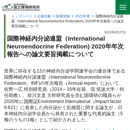
トップページ
>
広報活動
>
新着情報
>
2021年度
>
国際神経内分泌連
盟（International Neuroendocrine Federation) 2020年年次報告への論文
要旨掲載について
2021年8月27日
国際神経内分泌連盟（International
Neuroendocrine Federation) 2020年年次
報告への論文要旨掲載について
世界に存在する12の神経内分泌学関連学会の連合体である
国際神経内分泌連盟（International Neuroendocrine
Federation、INF)の年次報告（Annual report）において、
佐野一広 特別研究員（2014～16年在籍、現 筑波大学・特
任助教）、前川文彦 主幹研究員を含む国環研の職員らが
2020年に国際誌Environment International（Impact factor
9.621）に発表した内分泌かく乱物質に関する論文が、日
本神経内分泌学会員から発表された重要な代表的論文（5
報のうちの1報）として紹介されました。