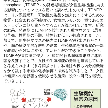
phosphate（TDMPP）の発達期曝露が女性生殖機能に与え
る影響についてマウスを用いて調べたものです。TDMPP
は、リン系難燃剤（可燃性の製品を燃えにくくするための
物質）に含まれる不純物で、女性ホルモンの一種であるエ
ストロゲンに似た働きをすることが疑われています。研究
の結果、発達期にTDMPPを投与された雌マウスでは思春
期早発、性周期の不順、雌性行動低下が観察されました。
加えて、新生仔マウスの脳内にTDMPPが検出されたこと
や、脳の解剖学的な解析の結果、生殖機能を司る脳の一部
が雌型から雄型に変化していたと解釈できること等から、
TDMPPが直接脳に侵入し生殖に関わる脳構造形成に悪影
響を及ぼすことで、女性の生殖機能の発達を阻害している
と考えられます（参考図参照）。私達は今後も内分泌機能
をかく乱する未知の化学物質の探索を試みることで、女性
の健康への悪影響を低減させる施策に役立つ研究を継続し
ていきます。