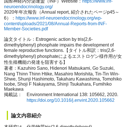
国際神経内分泌連盟（INF）Website：
https://www.inf-
neuroendocrinology.org/
2020年年次報告（Annual report, 紹介されたページp45～
6）：
https://www.inf-neuroendocrinology.org/wp-
content/uploads/2021/08/Annual-Reports-from-INF-
Member-Societies.pdf
論文タイトル：Estrogenic action by tris(2,6-
dimethylphenyl) phosphate impairs the development of
female reproductive functions.【タイトル和訳：tris(2,6-
dimethylphenyl) phosphateによるエストロゲン様作用が女
性生殖機能の発達を阻害する】
著者：Kazuhiro Sano, Hidenori Matsukami, Go Suzuki,
Nang Thinn Thinn Htike, Masahiro Morishita, Tin-Tin Win-
Shwe, Shunji Hashimoto, Takaharu Kawashima, Tomohiko
Isobe, Shoji F Nakayama, Shinji Tsukahara, Fumihiko
Maekawa
掲載誌： Environment International 138: 105662, 2020.
https://doi.org/10.1016/j.envint.2020.105662
論文内容紹介
本研究は、化学物質tris(2,6-dimethylphenyl)