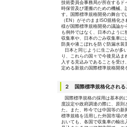
技術委員会事務局が所在するド
時保管及び運搬のための機械、
す。国際標準規格開発の舞台で
（EN）がそのままISO規格化
様が国際標準規格開発の議論か
も例外ではなく、日本のように
収集車や、日本のごみ収集車に
防臭や液こぼれを防ぐ防漏水装
日本と同じように生ごみが多い
り、これらの国々で今後見込ま
入する見込みであることを受け
定める新規の国際標準規格開発
２ 国際標準規格化される
国際標準規格の採用は基本的に
度設定や政府調達の際に、原則
た。また、昨今では中国等の新
標準規格を活用した外国市場の
おいても、各国で収集車の輸出