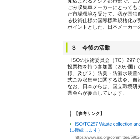
見込まれるアジア都市部で、ご
ごみ収集車メーカーにとっても
た市場環境を受けて、我が国独
る技術仕様の国際標準規格化が
ポイントとした、日本メーカー
３ 今後の活動
ISOの技術委員会（TC）29
投票権を持つ参加国（20か国
様、及び２）防臭・防漏水装置
式ごみ収集車に関する法令、自
なお、日本からは、国立環境研
業会らが参画しています。
【参考リンク】
ISO/TC297 Waste collect
に接続します）
https://www.iso.org/committee/5902