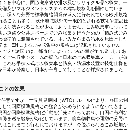
イツを中心に、固形廃棄物や排水及びリサイクル品の収集、一
設備及びマネジメントシステムの標準規格化を開始していま
は、様々な分野で標準規格開発が盛んに行われている欧州規格
されることも多く、欧州地域以外で一般的とされる技術や製品仕
ら取り残されることが少なくありません。ごみ収集車について
狭い道路や公共スペースでごみ収集を行うための手積み式ごみ
は標準的に装備されている、生ごみから出る汚水を原因とした
置は、ENによるごみ収集車の規格には記載されていません。
アジア諸国では、都市化によってごみの量が年々増加してお
れるごみ収集システムの拡充に日本のごみ収集車メーカーが参
、これら手積み式ごみ収集車と防臭・防漏水装置の技術仕様を
を日本が発案し、日本が主導して行うことが採択されました。
ことの効果
任意ですが、世界貿易機関（WTO）ルールにより、各国の制
として国際標準規格との整合が求められるようになってきまし
興国が国際標準規格化活動を活発に行っており、自国に有利な
獲得を巡る競争が激化しています。廃棄物収集や運搬の分野に
入はこれまでも行われておりますが、今後さらなるごみ増加が