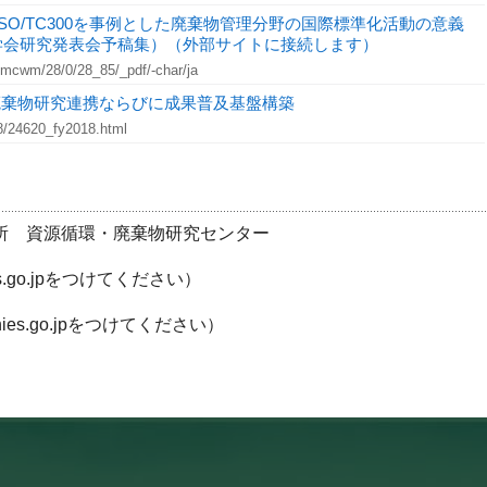
び ISO/TC300を事例とした廃棄物管理分野の国際標準化活動の意義
環学会研究発表会予稿集）（外部サイトに接続します）
/jsmcwm/28/0/28_85/_pdf/-char/ja
廃棄物研究連携ならびに成果普及基盤構築
18/24620_fy2018.html
所 資源循環・廃棄物研究センター
ies.go.jpをつけてください）
尾に@nies.go.jpをつけてください）