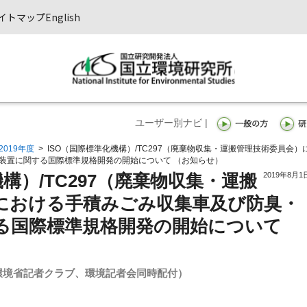
イトマップ
English
ユーザー別ナビ |
2019年度
>
ISO（国際標準化機構）/TC297（廃棄物収集・運搬管理技術委員会）
装置に関する国際標準規格開発の開始について （お知らせ）
2019年8月1
構）/TC297（廃棄物収集・運搬
における手積みごみ収集車及び防臭・
る国際標準規格開発の開始について
環境省記者クラブ、環境記者会同時配付）