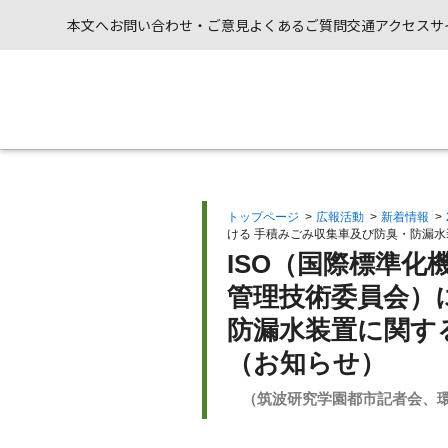
本文へ
お問い合わせ・ご意見
よくあるご質問
交通アクセス
サ
トップページ
>
広報活動
>
新着情報
>
ける 手積みごみ収集車及び防臭・防漏水
ISO（国際標準化機
管理技術委員会）
防漏水装置に関す
（お知らせ）
（筑波研究学園都市記者会、