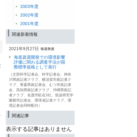
2003年度
2002年度
2001年度
関連新着情報
2021年9月27日
海底資源開発での環境影響
評価に関わる調査手法が国
仕
際標準規格として発行
（文部科学記者会、科学記者会、神奈
川県政記者クラブ、横須賀市政記者ク
ラブ、青森県政記者会、むつ市政記者
会、高知県政記者クラブ、沖縄県政記
者クラブ、名護市駐在3社、筑波研究学
園都市記者会、環境省記者クラブ、環
境記者会同時配付）
関連記事
表示する記事はありません