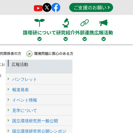
ご支援のお願い
国環研について
研究紹介
外部連携
広報活動
広報活動
にお
日
パンフレット
報道発表
イベント情報
見学について
国立環境研究所一般公開
国立環境研究所公開シンポジ