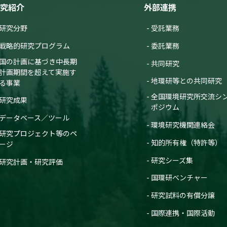
究紹介
外部連携
研究分野
受託業務
戦略的研究プログラム
委託業務
国の計画に基づき中長期
共同研究
計画期間を超えて実施す
地環研等との共同研究
る事業
全国環境研究所交流シ
研究成果
ポジウム
データベース／ツール
環境研究機関連絡会
研究プロジェクト等のペ
知的所有権（特許等）
ージ
研究シーズ集
研究計画・研究評価
国環研ベンチャー
研究試料の有償分譲
国際連携・国際活動