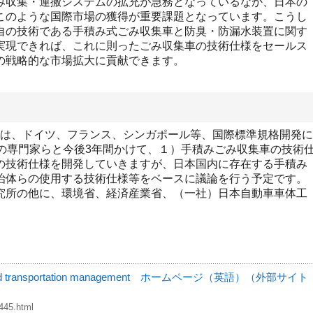
み収集・運搬システムの拡充が急務となっているなか、日本の
このような国際市場の獲得が重要課題となっています。こうし
自の技術である手積み式ごみ収集車と防臭・防漏水装置に関す
実現できれば、これに則ったごみ収集車の技術仕様をセールス
の戦略的な市場拡大に貢献できます。
7では、ドイツ、フランス、シンガポール等、国際標準規格開発に
）の専門家らと今後3年間かけて、１）手積みごみ収集車の技術
の技術仕様を開発していきますが、日本国内に存在する手積み
治体らの使用する技術仕様等をベースに議論を行う予定です。
究所の他に、環境省、経済産業省、（一社）日本自動車車体工
ion and transportation management ホームページ（英語）（外部サイト
445.html