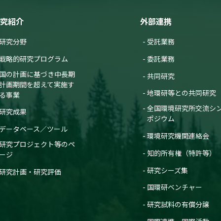
究紹介
外部連携
研究分野
受託業務
戦略的研究プログラム
委託業務
国の計画に基づき中長期
共同研究
計画期間を超えて実施す
地環研等との共同研究
る事業
全国環境研究所交流シ
研究成果
ポジウム
データベース／ツール
環境研究機関連絡会
研究プロジェクト等のペ
知的所有権（特許等）
ージ
研究シーズ集
研究計画・研究評価
国環研ベンチャー
研究試料の有償分譲