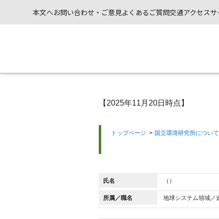
本文へ
お問い合わせ・ご意見
よくあるご質問
交通アクセス
サ
【2025年11月20日時点】
トップページ
>
国立環境研究所について
氏名
（）
所属／職名
地球システム領域／