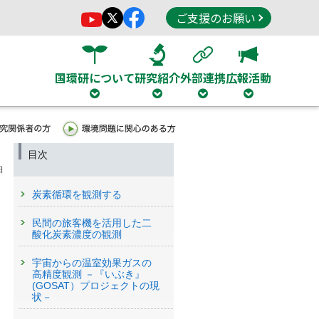
ご支援のお願い
国環研について
研究紹介
外部連携
広報活動
目次
日
炭素循環を観測する
民間の旅客機を活用した二
酸化炭素濃度の観測
宇宙からの温室効果ガスの
高精度観測 －『いぶき』
(GOSAT）プロジェクトの現
状－