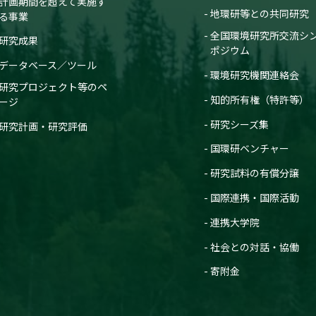
計画期間を超えて実施す
地環研等との共同研究
る事業
全国環境研究所交流シ
研究成果
ポジウム
データベース／ツール
環境研究機関連絡会
研究プロジェクト等のペ
知的所有権（特許等）
ージ
研究シーズ集
研究計画・研究評価
国環研ベンチャー
研究試料の有償分譲
国際連携・国際活動
連携大学院
社会との対話・協働
寄附金