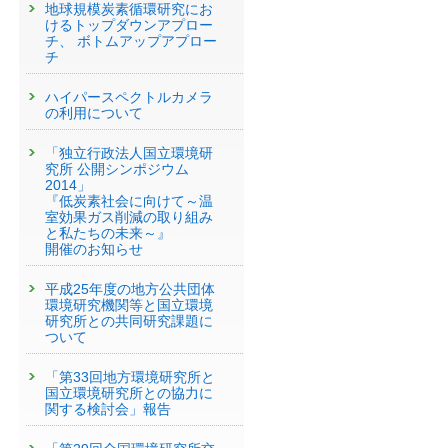
地球規模炭素循環研究にお
けるトップダウンアプロー
チ、 ボトムアップアプロー
チ
）
ハイパースペクトルカメラ
の利用について
「独立行政法人国立環境研
究所 公開シンポジウム
2014」
『低炭素社会に向けて～温
室効果ガス削減の取り組み
と私たちの未来～』
開催のお知らせ
平成25年度の地方公共団体
環境研究機関等と国立環境
研究所との共同研究課題に
ついて
「第33回地方環境研究所と
国立環境研究所との協力に
関する検討会」報告