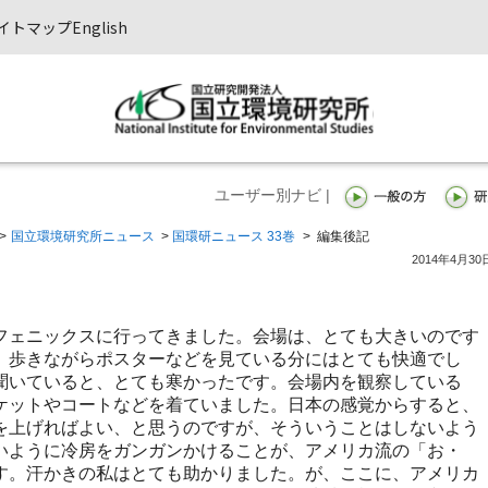
イトマップ
English
ユーザー別ナビ |
>
国立環境研究所ニュース
>
国環研ニュース 33巻
>
編集後記
2014年4月30
ェニックスに行ってきました。会場は、とても大きいのです
、歩きながらポスターなどを見ている分にはとても快適でし
聞いていると、とても寒かったです。会場内を観察している
ケットやコートなどを着ていました。日本の感覚からすると、
を上げればよい、と思うのですが、そういうことはしないよう
いように冷房をガンガンかけることが、アメリカ流の「お・
す。汗かきの私はとても助かりました。が、ここに、アメリカ