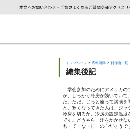
本文へ
お問い合わせ・ご意見
よくあるご質問
交通アクセス
サ
トップページ
>
広報活動
>
刊行物一覧
編集後記
学会参加のためにアメリカのフ
が、しっかり冷房が効いていて
た。ただ、じっと座って講演を
と、寒くなってきた人は、ジャ
冷房を切るか、冷房の設定温度
です。どうやら、汗をかかせな
も・て・な・し」の心だそうで