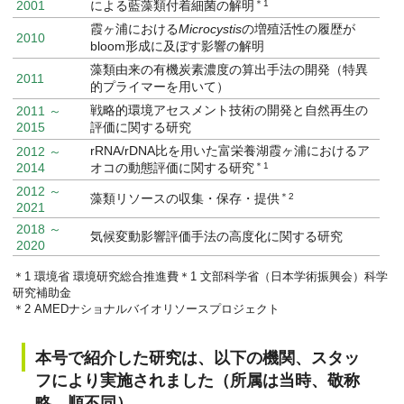
2001
による藍藻類付着細菌の解明
＊1
霞ヶ浦における
Microcystis
の増殖活性の履歴が
2010
bloom形成に及ぼす影響の解明
藻類由来の有機炭素濃度の算出手法の開発（特異
2011
的プライマーを用いて）
戦略的環境アセスメント技術の開発と自然再生の
2011 ～
2015
評価に関する研究
rRNA/rDNA比を用いた富栄養湖霞ヶ浦におけるア
2012 ～
2014
オコの動態評価に関する研究
＊1
2012 ～
藻類リソースの収集・保存・提供
＊2
2021
2018 ～
気候変動影響評価手法の高度化に関する研究
2020
＊1 環境省 環境研究総合推進費＊1 文部科学省（日本学術振興会）科学
研究補助金
＊2 AMEDナショナルバイオリソースプロジェクト
本号で紹介した研究は、以下の機関、スタッ
フにより実施されました（所属は当時、敬称
略、順不同）。