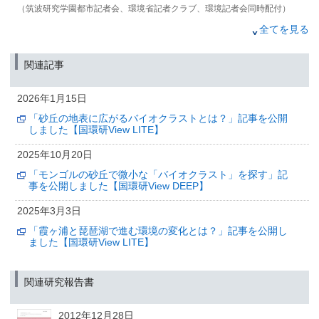
（筑波研究学園都市記者会、環境省記者クラブ、環境記者会同時配付）
2025年3月3日
全てを見る
「霞ヶ浦と琵琶湖で進む環境の変化とは？」記事を公開し
ました【国環研View LITE】
関連記事
2023年6月14日
2026年1月15日
環境DNAによる全国湖沼の魚類モニタリング：
1Lの採水によって40種を超える魚種を検出
「砂丘の地表に広がるバイオクラストとは？」記事を公開
しました【国環研View LITE】
（京都大学記者クラブ、文部科学記者会、科学記者会、環境記者会、環境問
題研究会、筑波研究学園都市記者会）
2025年10月20日
2023年4月17日
「モンゴルの砂丘で微小な「バイオクラスト」を探す」記
頻発する猛暑が湖底の貧酸素化を引き起こす可能性
事を公開しました【国環研View DEEP】
（筑波研究学園都市記者会、環境省記者クラブ、環境記者会同時配付）
2025年3月3日
2023年3月24日
「霞ヶ浦と琵琶湖で進む環境の変化とは？」記事を公開し
炭化水素産生藻類ボトリオコッカスの「衣」に
ました【国環研View LITE】
ドリルで穴をあけて住み着く共生細菌の発見
—藻類屋外大量培養と藻類ブルーム制御の鍵となる可能性
—
関連研究報告書
（筑波研究学園都市記者会、環境省記者クラブ、環境記者会、文部科学省記
者クラブ、京都大学 記者クラブ、文部科学記者会、科学記者会同時配付）
2012年12月28日