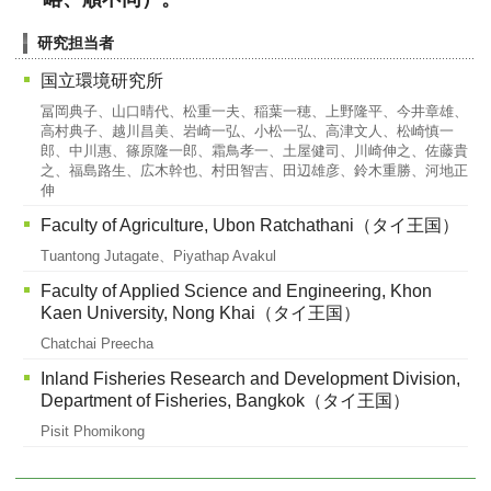
研究担当者
国立環境研究所
冨岡典子、山口晴代、松重一夫、稲葉一穂、上野隆平、今井章雄、
高村典子、越川昌美、岩崎一弘、小松一弘、高津文人、松崎慎一
郎、中川惠、篠原隆一郎、霜鳥孝一、土屋健司、川崎伸之、佐藤貴
之、福島路生、広木幹也、村田智吉、田辺雄彦、鈴木重勝、河地正
伸
Faculty of Agriculture, Ubon Ratchathani（タイ王国）
Tuantong Jutagate、Piyathap Avakul
Faculty of Applied Science and Engineering, Khon
Kaen University, Nong Khai（タイ王国）
Chatchai Preecha
Inland Fisheries Research and Development Division,
Department of Fisheries, Bangkok（タイ王国）
Pisit Phomikong