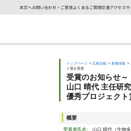
本文へ
お問い合わせ・ご意見
よくあるご質問
交通アクセス
サ
トップページ
>
広報活動
>
新着情報
>
ト賞を受賞
受賞のお知らせ～
山口 晴代 主任
優秀プロジェクト
概要
受賞者氏名:
山口 晴代（生物多