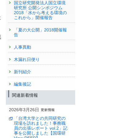
国立研究開発法人国立環境
間
研究所 公開シンポジウム
2018「水から考える環境の
生
これから」開催報告
「夏の大公開」2018開催報
々
告
悪
人事異動
木漏れ日便り
新刊紹介
編集後記
関連新着情報
2026年3月26日
「台湾大学との共同研究の
現場を訪れました！事務職
員の出張レポート vol.2」記
事を公開しました【国環研