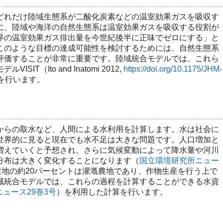
れだけ陸域生態系が二酸化炭素などの温室効果ガスを吸収す
に、陸域や海洋の自然生態系は温室効果ガスを吸収する役割が
界の温室効果ガス排出量を今世紀後半に正味でゼロにする」と
このような目標の達成可能性を検討するためには、自然生態系
評価することが非常に重要です。陸域統合モデルでは、これら
T（Ito and Inatomi 2012,
https://doi.org/10.1175/JHM-
を行います。
らの取水など、人間による水利用を計算します。水は社会に
世界的に見ると現在でも水不足は大きな問題です。人口増加と
増えていくと予想され、さらに気候変動によって降水量や河川
分布は大きく変化することになります（
国立環境研究所ニュー
地の約20パーセントは灌漑農地であり、作物生産を行う上で
域統合モデルでは、これらの過程を計算することができる水資
ュース29巻3号
）を利用した計算を行います。