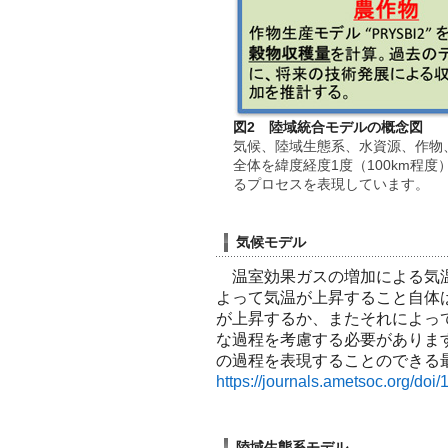
図2 陸域統合モデルの概念図
気候、陸域生態系、水資源、作物
全体を緯度経度1度（100km程
るプロセスを表現しています。
気候モデル
温室効果ガスの増加による気温
よって気温が上昇すること自体
が上昇するか、またそれによっ
な過程を考慮する必要がありま
の過程を表現することのできる最先端の全
https://journals.ametsoc.org/do
陸域生態系モデル