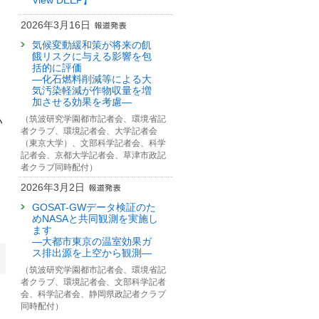
View DEEP】
2026年3月16日
気候変動緩和策が将来の飢
餓リスクに与える影響を包
括的に評価
—化石燃料削減等による大
気汚染軽減が作物収量を増
加させる効果を考慮—
（筑波研究学園都市記者会、環境省記
い
者クラブ、環境記者会、大学記者会
（東京大学）、文部科学記者会、科学
記者会、京都大学記者会、草津市政記
者クラブ同時配付）
2026年3月2日
GOSAT-GWデータ検証のた
めNASAと共同観測を実施し
ます
—大都市東京の温室効果ガ
ス排出源を上空から観測—
（筑波研究学園都市記者会、環境省記
者クラブ、環境記者会、文部科学記者
会、科学記者会、静岡県政記者クラブ
用
同時配付）