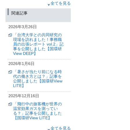
2026年1月6日
全てを見る
「暑さが当たり前になる時
関連記事
代の働き方とは？」記事を
公開しました【国環研View
LITE】
2026年3月26日
ス
「台湾大学との共同研究の
2025年12月16日
現場を訪れました！事務職
「飛行中の旅客機が世界の
員の出張レポート vol.2」記
温室効果ガスを測ってい
事を公開しました【国環研
る？」記事を公開しました
View DEEP】
【国環研View LITE】
2026年1月6日
2025年12月6日
「暑さが当たり前になる時
気候変動の抑制に向けて：
代の働き方とは？」記事を
将来の温暖化とこれから排
公開しました【国環研View
出できる二酸化炭素量の予
LITE】
測信頼性を高める
2025年12月16日
（筑波研究学園都市記者会、環境省記
者クラブ、環境記者会同時配付）
「飛行中の旅客機が世界の
温室効果ガスを測ってい
2025年12月3日
る？」記事を公開しました
航空機による大気観測プロ
【国環研View LITE】
ジェクト「CONTRAIL」を
次世代機へ継承
2025年9月25日
全てを見る