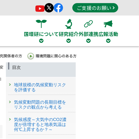
ご支援のお願い
国環研について
研究紹介
外部連携
広報活動
目次
変
日
地球規模の気候変動リスク
を評価する
気候変動問題の長期目標を
リスクの観点から考える
気候感度～大気中のCO2濃
度が倍増すると地表気温は
何℃上昇するか？～