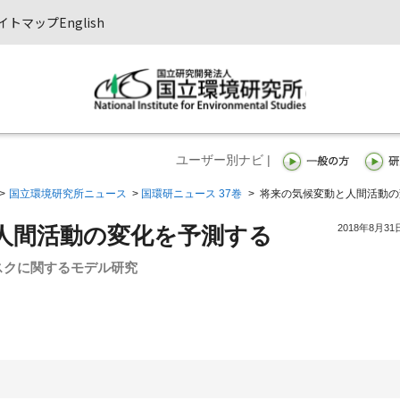
イトマップ
English
ユーザー別ナビ |
>
国立環境研究所ニュース
>
国環研ニュース 37巻
>
将来の気候変動と人間活動の
2018年8月31
人間活動の変化を予測する
スクに関するモデル研究