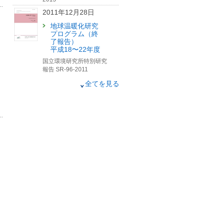
2011年12月28日
地球温暖化研究
プログラム（終
了報告）
平成18〜22年度
国立環境研究所特別研究
報告 SR-96-2011
2008年12月26日
全てを見る
地球温暖化研究
プログラム（中
間報告）
平成18〜19年度
国立環境研究所特別研究
報告 SR-82-2008
2003年9月30日
大気汚染・温暖
化関連物質監視
のためのフーリ
エ変換赤外分光
計測技術の開発
に関する研究
（革新的環境監