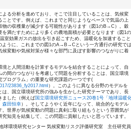
よる分析を進めており、そこで注目していることは、気候変
ることです。例えば、これまでと同じようなペースで気温の上
穀物の収穫量が減少する可能性があります（図1のB→C）。穀
要を満たすためにより多くの農地面積が必要となります（図1
る温室効果ガスの放出を引き起こすため、温暖化を加速すること
のように、これまでの図1のA→B→Cという一方通行の研究で
気候変動や気候対策が様々な部門に及ぼす影響のつながりに着
境と人間活動を計算するモデルを結合することによって、自
ムの間のつながりを考慮して問題を分析することは、国立環境
究プログラム」の重要な研究課題の一つです(
/2017/23836_fy2017.html
）。このように異なる分野のモデルを
とは、国立環境研究所の強みを生かした研究テーマであり、長
きました（例えば
国立環境研究所ニュース20巻1号「地球温暖
」森田恒幸
）。そしてようやく近年になって、統合的なモデル
す。世界が気候変動の問題に真剣に取り組もうという雰囲気が
研究知見を結集して、この問題に貢献したいと思っています。
地球環境研究センター 気候変動リスク評価研究室 主任研究員