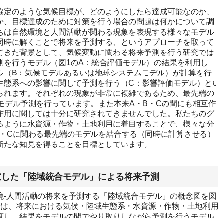
定のような気候目標が、どのようにしたら達成可能なのか、
か、目標達成のために対策を行う場合の問題は何かについて調
ちは自然環境と人間活動が関わる現象を表現する様々なモデル
同時に解くことで将来を予測する、というアプローチを取って
てきた背景として、気候変動に関わる将来予測を行う研究では
測を行うモデル（図1のA：統合評価モデル）の結果を利用し
ル（B：気候モデルあるいは地球システムモデル）が計算を行
生態系への影響に関して予測を行う（C：影響評価モデル）と
られます。それぞれの現象が非常に複雑であるため、最先端の
モデル予測を行っています。また本来A・B・Cの間にも相互作
作用に関しては十分に研究されてきませんでした。私たちのグ
るように水資源・作物・土地利用に着目することで、様々な分
B・Cに関わる最先端のモデルを結合する（同時に計算させる）
新たな知見を得ることを目標としています。
考慮した「陸域統合モデル」による将来予測
-人間活動の将来を予測する「陸域統合モデル」の概念図を図
では、将来における気候・陸域生態系・水資源・作物・土地利
算し、結果をモデルの間でやり取りしながら予測を行うモデル