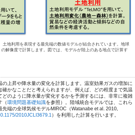
、土地利用を表現する最先端の数値モデルが結合されています。地球
度）の解像度で計算します。図では、モデルが陸上のある地点で計算す
の上昇や降水量の変化を計算します。温室効果ガスの増加に
は確かなことだと考えられますが、例えば、どの程度まで気温
てどのように降水量が変化するかを予測するには、非常に複雑
す（
環境問題基礎知識
を参照）。陸域統合モデルでは、これら
球気候モデルMIROC（Watanabe et al. 2010,
i/10.1175/2010JCLI3679.1
）を利用した計算を行います。