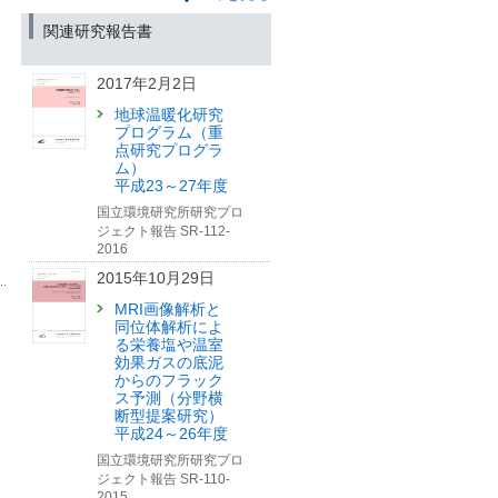
～ボーイング787-9型機によ
る大気観測を開始～
「経験したことのない暑さ
関連研究報告書
が「日常」となる世界で働
（筑波研究学園都市記者会、環境省記
くには？」記事を公開しま
者クラブ、環境記者会同時配布）
した【国環研View DEEP】
2017年2月2日
地球温暖化研究
2025年9月8日
プログラム（重
「温室効果ガスの大きな排
点研究プログラ
出源を宇宙からみつけ
ム）
る？」記事を公開しました
平成23～27年度
【国環研View LITE】
国立環境研究所研究プロ
ジェクト報告 SR-112-
2025年7月24日
2016
「2つのセンサを託してロケ
2015年10月29日
ット打上げ GOSAT-GW、
ついに宇宙へ」記事を公開
MRI画像解析と
しました【国環研View
同位体解析によ
DEEP】
る栄養塩や温室
効果ガスの底泥
2025年7月9日
からのフラック
ス予測（分野横
「「今年、ヒバリはいつ鳴
断型提案研究）
いた？」—“季節のズレ”を追
平成24～26年度
う全国の観察者たちと
国立環境研究所研究プロ
は？」記事を公開しました
ジェクト報告 SR-110-
【国環研View LITE】
2015