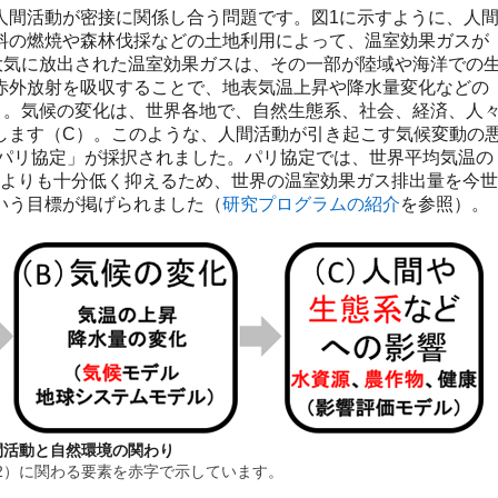
間活動が密接に関係し合う問題です。図1に示すように、人
料の燃焼や森林伐採などの土地利用によって、温室効果ガスが
大気に放出された温室効果ガスは、その一部が陸域や海洋での
赤外放射を吸収することで、地表気温上昇や降水量変化などの
）。気候の変化は、世界各地で、自然生態系、社会、経済、人
します（C）。このような、人間活動が引き起こす気候変動の
「パリ協定」が採択されました。パリ協定では、世界平均気温の
℃よりも十分低く抑えるため、世界の温室効果ガス排出量を今世
いう目標が掲げられました（
研究プログラムの紹介
を参照）。
間活動と自然環境の関わり
2）に関わる要素を赤字で示しています。