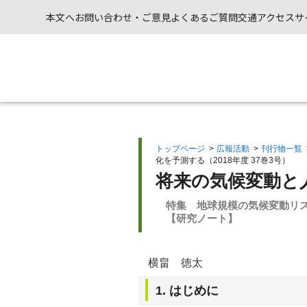
本文へ
お問い合わせ・ご意見
よくあるご質問
交通アクセス
サ
トップページ
>
広報活動
>
刊行物一覧
化を予測する（2018年度 37巻3号）
将来の気候変動と
特集 地球規模の気候変動リ
【研究ノート】
横畠 徳太
1. はじめに