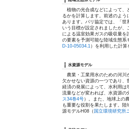
植物の光合成などによって、ど
るかを計算します。前述のよう
あります。パリ協定では、「世
いう目標が設定されましたが、
による温室効果ガスの吸収量を
の要素を予測可能な陸域生態系モデルVISI
D-10-05034.1
）を利用した計算
水資源モデル
農業・工業用水のための河川か
欠かせない資源の一つであり、
経済の発展によって、水利用は
流量などが変われば、水資源の
ス34巻4号
）。また、地球上の農
も重要な役割を果たします。陸
源モデルH08（
国立環境研究所ニ