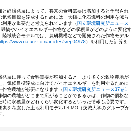
と経済発展によって、将来の食料需要は増加すると予想され
の気候目標を達成するためには、大幅に化石燃料の利用を減ら
の利用が重要だと考えられています（
国立環境研究所ニュース
、穀物やバイオエネルギー作物などの収穫量がどのように変化
。陸域統合モデルでは、農研機構などで開発された作物モデル
https://www.nature.com/articles/srep04978
）を利用した計算を
発展に伴って食料需要が増加すると、より多くの穀物農地が
た、気候目標達成に向けてバイオエネルギーを利用するために
ー作物農地が必要になります（
国立環境研究所ニュース37巻1
作物の農地がどこまで広がることができるかは、作物の価格な
た時に収穫量がどれくらい変化するといった情報も必要です。
素を考慮した土地利用モデルTeLMO（茨城大学のグループが
す。