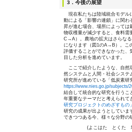
3．今後の展望
現在私たちは陸域統合モデルに
動による「影響の連鎖」に関わ
昇が進む場合、場所によっては
物収穫量が減少すると、食料需
C→A）。農地の拡大はさらな
になります（図1のA→B）。こ
評価することができなかった、
目した分析を進めています。
ここで紹介したような、自然環
然システムと人間・社会システ
研究所が進めている「低炭素研
https://www.nies.go.jp/subjects
結合して統合的な研究を行うこ
年重要なテーマだと考えられて
研究プロジェクトのめざすもの
研究の成果が出ようとしていま
できつつある今、様々な分野の
(よこはた とくた 