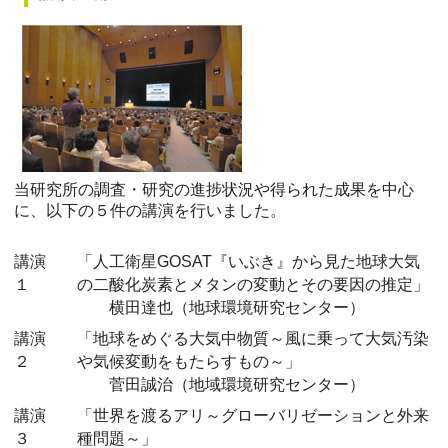
当研究所の調査・研究の進捗状況や得られた成果を中心
に、以下の５件の講演を行いました。
講演
「人工衛星GOSAT『いぶき』から見た地球大気
１
の二酸化炭素とメタンの変動とその要因の推定」
横田達也（地球環境研究センター）
講演
「地球をめぐる大気中物質～風に乗って大気汚染
２
や気候変動をもたらすもの～」
菅田誠治（地域環境研究センター）
講演
「世界を渡るアリ～グローバリゼーションと外来
３
種問題～」