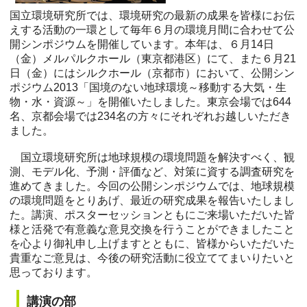
国立環境研究所では、環境研究の最新の成果を皆様にお伝
えする活動の一環として毎年６月の環境月間に合わせて公
開シンポジウムを開催しています。本年は、６月14日
（金）メルパルクホール（東京都港区）にて、また６月21
日（金）にはシルクホール（京都市）において、公開シン
ポジウム2013「国境のない地球環境～移動する大気・生
物・水・資源～」を開催いたしました。東京会場では644
名、京都会場では234名の方々にそれぞれお越しいただき
ました。
国立環境研究所は地球規模の環境問題を解決すべく、観
測、モデル化、予測・評価など、対策に資する調査研究を
進めてきました。今回の公開シンポジウムでは、地球規模
の環境問題をとりあげ、最近の研究成果を報告いたしまし
た。講演、ポスターセッションともにご来場いただいた皆
様と活発で有意義な意見交換を行うことができましたこと
を心より御礼申し上げますとともに、皆様からいただいた
貴重なご意見は、今後の研究活動に役立ててまいりたいと
思っております。
講演の部