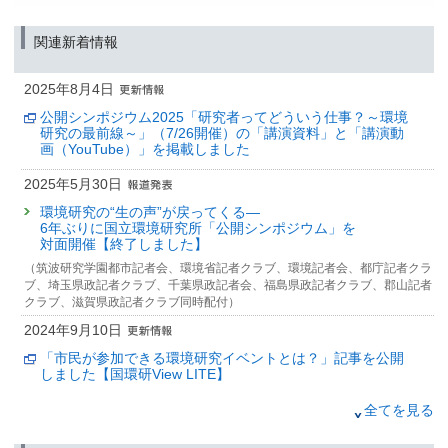
関連新着情報
2025年8月4日
公開シンポジウム2025「研究者ってどういう仕事？～環境
研究の最前線～」（7/26開催）の「講演資料」と「講演動
画（YouTube）」を掲載しました
2025年5月30日
環境研究の“生の声”が戻ってくる—
6年ぶりに国立環境研究所「公開シンポジウム」を
対面開催【終了しました】
（筑波研究学園都市記者会、環境省記者クラブ、環境記者会、都庁記者クラ
ブ、埼玉県政記者クラブ、千葉県政記者会、福島県政記者クラブ、郡山記者
クラブ、滋賀県政記者クラブ同時配付）
2024年9月10日
「市民が参加できる環境研究イベントとは？」記事を公開
しました【国環研View LITE】
2024年9月9日
全てを見る
「公開シンポジウム５０周年特別講演開催報告」記事を公