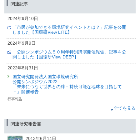
開しました【国環研View DEEP】
関連記事
2024年9月9日
2024年9月10日
公開シンポジウム特別講演「国立環境研究所の軌跡と展望
～公害、環境、そして・・・～」（6/12開催）のアーカイ
「市民が参加できる環境研究イベントとは？」記事を公開
ブ動画を掲載しました。
しました【国環研View LITE】
2024年5月9日
2024年9月9日
国立環境研究所創立50周年記念事業
「公開シンポジウム５０周年特別講演開催報告」記事を公
公開シンポジウム特別講演 開催のお知らせ
開しました【国環研View DEEP】
「国立環境研究所の軌跡と展望
～公害、環境、そして・・・～」【終了しました】
2022年8月31日
（筑波研究学園都市記者会、環境省記者クラブ、環境記者会、福島県政記者
国立研究開発法人国立環境研究所
クラブ、郡山記者クラブ、滋賀県政記者クラブ同時配付）
公開シンポジウム2022
「未来につなぐ世界との絆－持続可能な地球を目指して
2023年5月16日
－」開催報告
公開シンポジウム2023
行事報告
「モニタリングから読みとく環境
～次世代につなげるために～」
2021年10月29日
全てを見る
オンライン開催のお知らせ
国立研究開発法人国立環境研究所 公開シンポジウム
（筑波研究学園都市記者会、環境省記者クラブ、環境記者会、福島県政記者
2021「気候変動適応ってなにするの？－かわりゆく気候に
関連研究報告書
クラブ、郡山記者クラブ同時配付）
どう備えるか－」開催報告
行事報告
2013年6月14日