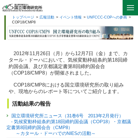
トップページ
>
広報活動
>
イベント情報
>
UNFCCC-COPへの参画
>
COP18/CMP8
2012年11月26日（月）から12月7日（金）まで、カ
タール・ドーハにおいて、気候変動枠組条約第18回締
約国会議、及び京都議定書第8回締約国会合
（COP18/CMP8）が開催されました。
COP18/CMP8における国立環境研究所の取り組み
や、現地からのレポート等についてご紹介します。
活動結果の報告
国立環境研究所ニュース（31巻6号 2013年2月発行）
- 気候変動枠組条約第18回締約国会議（COP18）・京都議
定書第8回締約国会合（CMP8）
～カタール・ドーハでのNIESの活動～