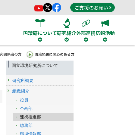
ご支援のお願い
国環研について
研究紹介
外部連携
広報活動
国立環境研究所について
研究所概要
組織紹介
役員
企画部
連携推進部
総務部
環境情報部