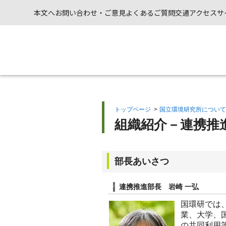
本文へ
お問い合わせ・ご意見
よくあるご質問
交通アクセス
サ
トップページ
>
国立環境研究所について
組織紹介－連携推
部長あいさつ
連携推進部長 岩崎 一弘
国環研では
業、大学、
の共同利用