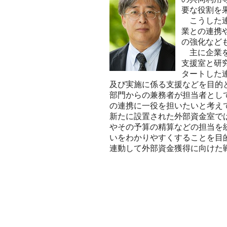
要な役割を
こうした連
業との連携
の強化など
主に企業を
支援室と研
タートした
及び実施に係る支援などを目的
部門からの兼務者が担当者とし
の連携に一役を担いたいと考え
新たに設置された外部資金室で
やその予算の精算などの担当を
いをわかりやすくすることを目
連動して外部資金獲得に向けた