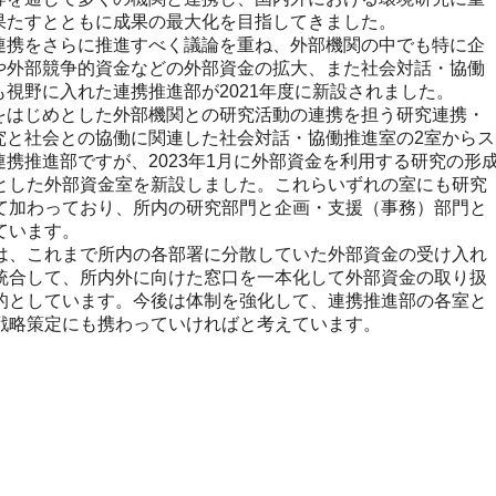
果たすとともに成果の最大化を目指してきました。
携をさらに推進すべく議論を重ね、外部機関の中でも特に企
や外部競争的資金などの外部資金の拡大、また社会対話・協働
も視野に入れた連携推進部が2021年度に新設されました。
はじめとした外部機関との研究活動の連携を担う研究連携・
究と社会との協働に関連した社会対話・協働推進室の2室からス
連携推進部ですが、2023年1月に外部資金を利用する研究の形
とした外部資金室を新設しました。これらいずれの室にも研究
て加わっており、所内の研究部門と企画・支援（事務）部門と
ています。
は、これまで所内の各部署に分散していた外部資金の受け入れ
統合して、所内外に向けた窓口を一本化して外部資金の取り扱
的としています。今後は体制を強化して、連携推進部の各室と
戦略策定にも携わっていければと考えています。