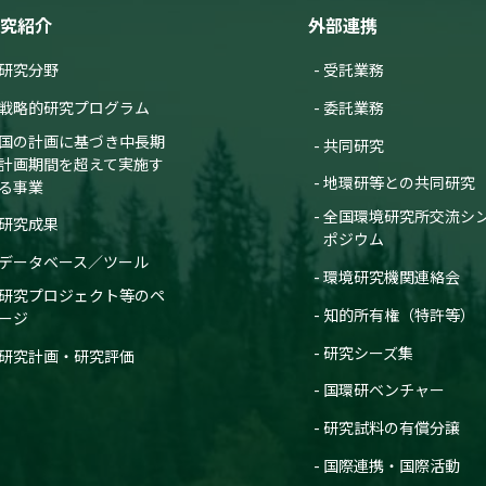
究紹介
外部連携
研究分野
受託業務
戦略的研究プログラム
委託業務
国の計画に基づき中長期
共同研究
計画期間を超えて実施す
地環研等との共同研究
る事業
全国環境研究所交流シ
研究成果
ポジウム
データベース／ツール
環境研究機関連絡会
研究プロジェクト等のペ
知的所有権（特許等）
ージ
研究シーズ集
研究計画・研究評価
国環研ベンチャー
研究試料の有償分譲
国際連携・国際活動