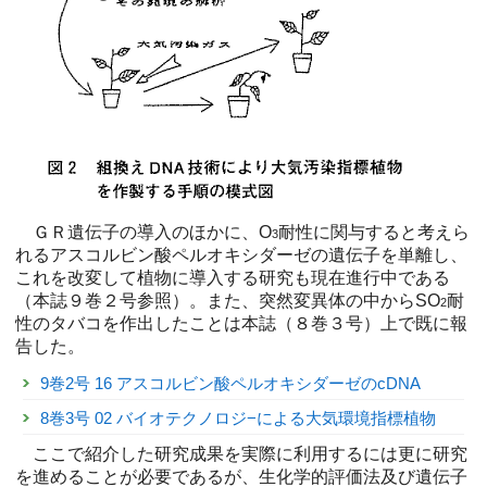
ＧＲ遺伝子の導入のほかに、O
耐性に関与すると考えら
3
れるアスコルビン酸ペルオキシダーゼの遺伝子を単離し、
これを改変して植物に導入する研究も現在進行中である
（本誌９巻２号参照）。また、突然変異体の中からSO
耐
2
性のタバコを作出したことは本誌（８巻３号）上で既に報
告した。
9巻2号 16 アスコルビン酸ペルオキシダーゼのcDNA
8巻3号 02 バイオテクノロジ−による大気環境指標植物
ここで紹介した研究成果を実際に利用するには更に研究
を進めることが必要であるが、生化学的評価法及び遺伝子