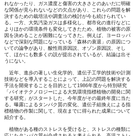
れなかったり、ガス濃度と傷害の大きさとのあいだに明確
な関係が見られないなどの欠点があり、これらの問題を解
決するための栽培法や調査法の検討が今も続けられてい
る。一方、大気汚染ガスは多様化し、都市化の進行などに
よりほかの環境条件も変化してきたため、植物の被害の原
因を決めることが困難になってきた。例えば、ヨーロッパ
などで深刻な問題になっている「森林の衰退」の原因につ
いての論争があり、酸性雨原因説、オゾン原因説、そし
て、ほかにも数多くの説が提出されているが、結論は出そ
うにない。
近年、進歩の著しい生化学的、遺伝子工学的技術や計測
技術などを導入することによって、上記の問題を解決する
手法を開発することを目的として1986年度から特別研究
「バイオテクノロジーによる大気環境指標植物の開発に関
する研究」がスタートした。今年度がその最終年度に当た
る。曝露によるタンパク質の変化、遺伝子組換えによる指
標植物の作製に関して、現在までに得られた成果について
紹介する。
植物がある種のストレスを受けると、ストレスの種類に
応じたタンパク質が合成されると考えられる。高温ストレ