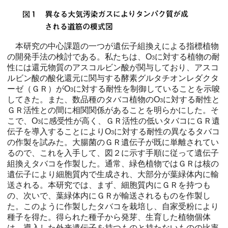
本研究の中心課題の一つが遺伝子組換えによる指標植物
の開発手法の検討である。私たちは、O
に対する植物の耐
3
性には還元物質のアスコルビン酸が関与しており、アスコ
ルビン酸の酸化還元に関与する酵素グルタチオンレダクタ
ーゼ（ＧＲ）がO
に対する耐性を制御していることを示唆
3
してきた。また、数品種のタバコ植物のO
に対する耐性と
3
ＧＲ活性との間に相関関係があることを明らかにした。そ
こで、O
に感受性が高く、ＧＲ活性の低いタバコにＧＲ遺
3
伝子を導入することによりO
に対する耐性の異なるタバコ
3
の作製を試みた。大腸菌のＧＲ遺伝子が既に単離されてい
るので、これを入手して、図２に示す手順に従って遺伝子
組換えタバコを作製した。通常、緑色植物ではＧＲは核の
遺伝子により細胞質内で生成され、大部分が葉緑体内に輸
送される。本研究では、まず、細胞質内にＧＲを持つも
の、次いで、葉緑体内にＧＲが輸送されるものを作製し
た。このように作製したタバコを栽培し、自家受粉により
種子を得た。得られた種子から発芽、生育した植物個体
は、導入した外来遺伝子を持つものと持たないものの比率