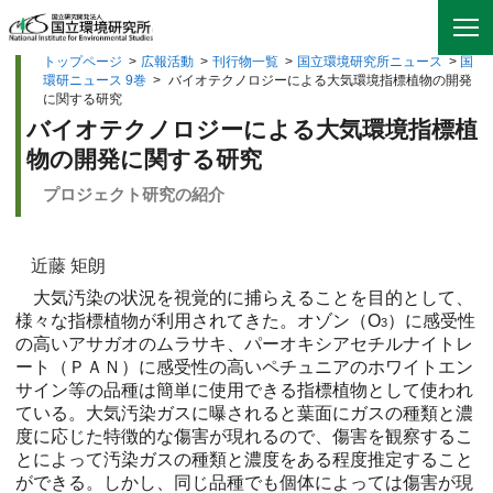
トップページ
>
広報活動
>
刊行物一覧
>
国立環境研究所ニュース
>
国
環研ニュース 9巻
>
バイオテクノロジーによる大気環境指標植物の開発
に関する研究
バイオテクノロジーによる大気環境指標植
物の開発に関する研究
プロジェクト研究の紹介
近藤 矩朗
大気汚染の状況を視覚的に捕らえることを目的として、
様々な指標植物が利用されてきた。オゾン（O
）に感受性
3
の高いアサガオのムラサキ、パーオキシアセチルナイトレ
ート（ＰＡＮ）に感受性の高いペチュニアのホワイトエン
サイン等の品種は簡単に使用できる指標植物として使われ
ている。大気汚染ガスに曝されると葉面にガスの種類と濃
度に応じた特徴的な傷害が現れるので、傷害を観察するこ
とによって汚染ガスの種類と濃度をある程度推定すること
ができる。しかし、同じ品種でも個体によっては傷害が現