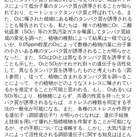
スによって低分子量のタンパク質が誘導されることが知ら
れており、ヒートショックタンパク質と呼ばれている。ま
た、O
に曝された植物にある種のタンパク質が誘導される
3
ことも報告されている。私たちは、種々の植物にO
、二酸
3
化硫黄（SO
）等の大気汚染ガスを曝露してタンパク質組
2
成の変化を調べた。植物の種類によって結果は一様ではな
いが、0.05ppm程度のO
によって数種の植物の葉に分子量
3
の小さいある種のタンパク質が誘導されることが明らかと
なった。また、SO
はO
とは異なるタンパク質を誘導する
2
3
ことも示した。O
とSO
がそれぞれ別々の遺伝子を活性化
3
2
して、異なるタンパク質を誘導したものと考えられる（図
１参照）。従って、植物に含まれるタンパク質を調べるこ
とによって、その植物がどのようなストレスに曝されてい
るかを推定することが可能と思われる。もし、O
あるいは
3
SO
等により、植物種によらず、共通の性質を持ったタン
2
パク質が誘導されるならば、ストレスの種類を同定する手
法の一般化が可能になる。また、各種のストレスが作用す
る遺伝子（調節遺伝子*）が明らかになれば、遺伝子組換
え技術を用いて優れた指標植物を作製することが可能にな
るが、その手順については省略する。しかし、大気汚染ガ
スによって活性化される調節遺伝子に関する知見はほとん