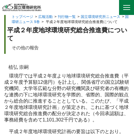
トップページ
>
広報活動
>
刊行物一覧
>
国立環境研究所ニュース
>
国
環研ニュース 9巻
>
平成２年度地球環境研究総合推進費について
平成２年度地球環境研究総合推進費につい
て
その他の報告
植弘 崇嗣
環境庁では平成２年度より地球環境研究総合推進費（平
成２年度予算額12億円）を計上し、関係省庁の国立試験研
究機関、大学等広範な分野の研究機関及び研究者の有機的
な連携の下に地球環境研究を学際的、省際的、国際的観点
から総合的に推進することとしている。このたび、「平成
２年度地球環境研究計画」が策定され、これに基づく地球
環境研究総合推進費の配分が決定された（今回承認額は、
事務経費を含めて1,101,302千円である）。
平成２年度地球環境研究計画の要旨は以下のとおり。