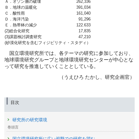
Ａ．オゾン層の破壊
262,336
Ｂ．地球の温暖化
391,034
Ｃ．酸性雨
161,040
Ｄ．海洋汚染
91,296
Ｅ．熱帯林の減少
122.633
(2)総合化研究
17,835
(3)課題検討調査研究
47,210
(砂漠化研究を含むフィジビリティ・スタディ）
国立環境研究所では、各テーマの研究に参加しており、
地球環境研究グループと地球環境研究センターが中心とな
って研究を推進していくこととしている。
（うえひろ たかし、研究企画官）
目次
研究所の研究環境
巻頭言
国立環境研究所に広い視野での研究を望む