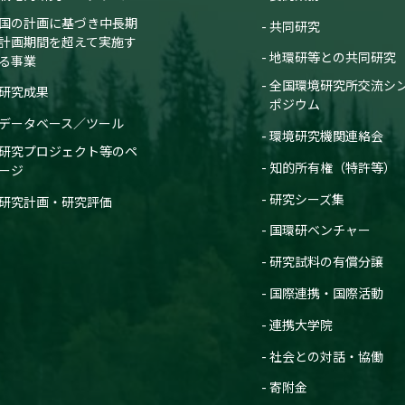
国の計画に基づき中長期
共同研究
計画期間を超えて実施す
地環研等との共同研究
る事業
全国環境研究所交流シ
研究成果
ポジウム
データベース／ツール
環境研究機関連絡会
研究プロジェクト等のペ
知的所有権（特許等）
ージ
研究シーズ集
研究計画・研究評価
国環研ベンチャー
研究試料の有償分譲
国際連携・国際活動
連携大学院
社会との対話・協働
寄附金