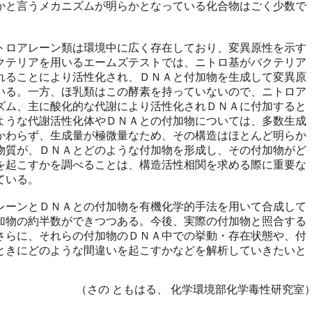
かと言うメカニズムが明らかとなっている化合物はごく少数で
ロアレーン類は環境中に広く存在しており、変異原性を示す
クテリアを用いるエームズテストでは、ニトロ基がバクテリア
れることにより活性化され、ＤＮＡと付加物を生成して変異原
いる。一方、ほ乳類はこの酵素を持っていないので、ニトロア
ズム、主に酸化的な代謝により活性化されＤＮＡに付加すると
ような代謝活性化体やＤＮＡとの付加物については、多数生成
かわらず、生成量が極微量なため、その構造はほとんど明らか
物質が、ＤＮＡとどのような付加物を形成し、その付加物がど
を起こすかを調べることは、構造活性相関を求める際に重要な
ている。
ーンとＤＮＡとの付加物を有機化学的手法を用いて合成して
加物の約半数ができつつある。今後、実際の付加物と照合する
さらに、それらの付加物のＤＮＡ中での挙動・存在状態や、付
ときにどのような間違いを起こすかなどを解析していきたいと
（さの ともはる、 化学環境部化学毒性研究室