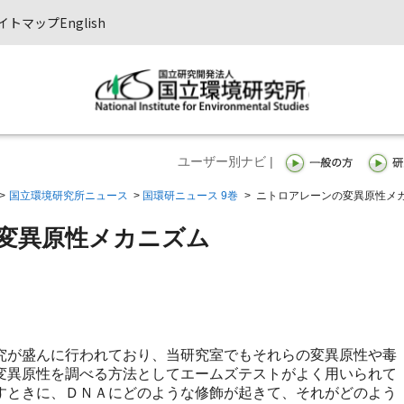
イトマップ
English
ユーザー別ナビ |
>
国立環境研究所ニュース
>
国環研ニュース 9巻
>
ニトロアレーンの変異原性メ
変異原性メカニズム
が盛んに行われており、当研究室でもそれらの変異原性や毒
変異原性を調べる方法としてエームズテストがよく用いられて
すときに、ＤＮＡにどのような修飾が起きて、それがどのよう