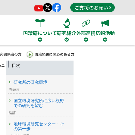
ご支援のお願い
国環研について
研究紹介
外部連携
広報活動
目次
カニ
研究所の研究環境
巻頭言
国立環境研究所に広い視野
での研究を望む
論評
地球環境研究センター・そ
の第一歩