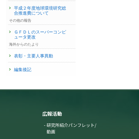
平成２年度地球環境研究総
合推進費について
その他の報告
ＧＦＤＬのスーパーコンピ
ュータ更改
海外からのたより
表彰・主要人事異動
編集後記
広報活動
研究所紹介パンフレット/
動画