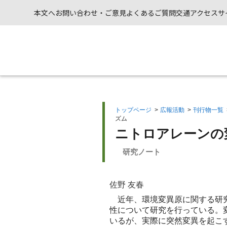
本文へ
お問い合わせ・ご意見
よくあるご質問
交通アクセス
サ
トップページ
>
広報活動
>
刊行物一覧
ズム
ニトロアレーンの
研究ノート
佐野 友春
近年、環境変異原に関する研究
性について研究を行っている。
いるが、実際に突然変異を起こ