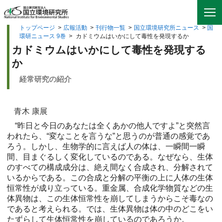
トップページ
>
広報活動
>
刊行物一覧
>
国立環境研究所ニュース
>
国
環研ニュース 9巻
>
カドミウムはいかにして毒性を発現するか
カドミウムはいかにして毒性を発現する
か
経常研究の紹介
青木 康展
“昨日と今日のあなたは全くあかの他人ですよ”と突然言
われたら、“変なことを言うな”と思うのが普通の感覚であ
ろう。しかし、生物学的に言えば人の体は、一瞬間一瞬
間、目まぐるしく変化しているのである。なぜなら、生体
のすべての構成成分は、絶え間なく合成され、分解されて
いるからである。この合成と分解の平衡の上に人体の生体
恒常性が成り立っている。重金属、合成化学物質などの生
体異物は、この生体恒常性を崩してしまうからこそ毒なの
であると考えられる。では、生体異物は体の中のどこをい
たずらして生体恒常性を崩しているのであろうか。