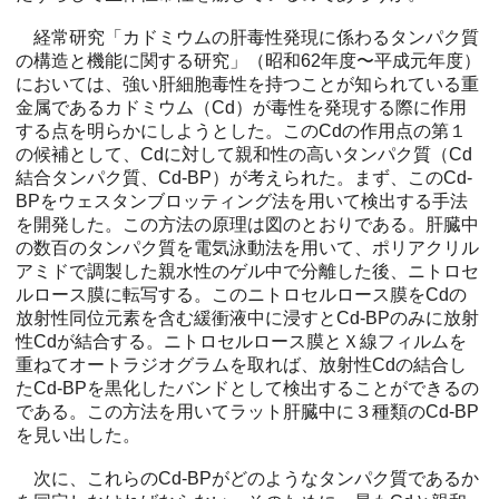
経常研究「カドミウムの肝毒性発現に係わるタンパク質
の構造と機能に関する研究」（昭和62年度〜平成元年度）
においては、強い肝細胞毒性を持つことが知られている重
金属であるカドミウム（Cd）が毒性を発現する際に作用
する点を明らかにしようとした。このCdの作用点の第１
の候補として、Cdに対して親和性の高いタンパク質（Cd
結合タンパク質、Cd-BP）が考えられた。まず、このCd-
BPをウェスタンブロッティング法を用いて検出する手法
を開発した。この方法の原理は図のとおりである。肝臓中
の数百のタンパク質を電気泳動法を用いて、ポリアクリル
アミドで調製した親水性のゲル中で分離した後、ニトロセ
ルロース膜に転写する。このニトロセルロース膜をCdの
放射性同位元素を含む緩衝液中に浸すとCd-BPのみに放射
性Cdが結合する。ニトロセルロース膜とＸ線フィルムを
重ねてオートラジオグラムを取れば、放射性Cdの結合し
たCd-BPを黒化したバンドとして検出することができるの
である。この方法を用いてラット肝臓中に３種類のCd-BP
を見い出した。
次に、これらのCd-BPがどのようなタンパク質であるか