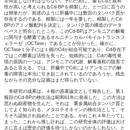
を同定しなければならない。そのために、最もCdと親和
性が高いと考えられるCd-BPを精製した。と一口に言うの
は簡単だが、前述のように肝臓中には数百のタンパク質が
存在するのである。精製には一年を要した。精製したCd-
BPのアミノ酸配列を決定し、タンパク質の構造のデータ
ベースと照合したところ、このCd-BPはアンモニアの解毒
に関与する酵素であるオルニチンカルバモイルトランスフ
ェラーゼ（OCTase）であることが分かった。確かに、
OCTase１分子には１個のCdが結合可能であり、Cd存在下
ではこの酵素は活性を失った。短絡的には、Cdの毒性発
現の原因の一つは、アンモニアの代謝、解毒過程の阻害で
あると言える。では、肝臓中でCdによりアンモニアの解
毒の障害は本当に引き起こされているのであろうか。残念
ながらその充分な証拠はまだ得られていない。
本研究の成果は、４報の原著論文として報告した。第１
報目のCd-BPの検出法は昭和61年に発表した。この方法は
思わぬ副産物を生んだ。それは、重金属結合タンパク質と
してよく知られる、メタロチオネインの検出法として、そ
ろそろ認知され始めたことである。かれこれ４年たってし
まった。これから推し計れば、この研究全体の評価は大げ
さに言えば歴史の評価を待つしかないのかもしれない。と