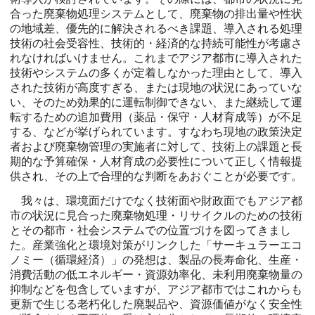
合った廃棄物処理システムとして、廃棄物の排出量や性状
の地域差、優先的に解決されるべき課題、導入される処理
技術の社会受容性、技術的・経済的な持続可能性が考慮さ
れなければいけません。これまでアジア都市に導入された
技術やシステムの多くが定着しなかった理由として、導入
された技術が高度すぎる、または現地の状況にあっていな
い、そのため効果的に運転制御できない、また継続して運
転するための追加費用（薬品・保守・人材育成等）が不足
する、などが挙げられています。すなわち現地の政策決定
者および廃棄物管理の実施者に対して、技術上の課題と長
期的な予算確保・人材育成の必要性について正しく情報提
供され、その上で合理的な判断をあおぐことが必要です。
我々は、環境面だけでなく技術面や財政面でもアジア都
市の状況に見合った廃棄物処理・リサイクルのための技術
とその都市・社会システムでの位置づけを図ってきまし
た。産業強化と環境対策がリンクした「サーキュラーエコ
ノミー（循環経済）」の発想は、製品の長寿命化、生産・
消費活動の低エネルギー・資源効率化、未利用廃棄物量の
抑制などを包含していますが、アジア都市ではこれからも
更新で生じる老朽化した廃製品や、資源価値がなく安全性