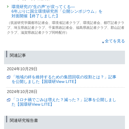
環境研究の“生の声”が戻ってくる—
6年ぶりに国立環境研究所「公開シンポジウム」を
対面開催【終了しました】
（筑波研究学園都市記者会、環境省記者クラブ、環境記者会、都庁記者クラ
ブ、埼玉県政記者クラブ、千葉県政記者会、福島県政記者クラブ、郡山記者
クラブ、滋賀県政記者クラブ同時配付）
2025年2月4日
全てを見る
アラブ首長国連邦アブダビ環境庁ハイレベル代表団と資源
循環・廃棄物管理や大気環境保全手法に関する意見交換を
関連記事
行いました
（筑波研究学園都市記者会、環境省記者クラブ、環境記者会同時配付）
2024年10月29日
2025年1月27日
「地域の絆を維持するための集団回収の役割とは？」記事
一般廃棄物の処理と施設の実態をビジュアルで容易に
を公開しました【国環研View LITE】
閲覧・比較する自治体支援ツールを公開
2024年10月28日
（筑波研究学園都市記者会、環境省記者クラブ、環境記者会同時配付）
「コロナ禍でごみは増えた？減った？」記事を公開しまし
2024年10月29日
た【国環研View LITE】
「地域の絆を維持するための集団回収の役割とは？」記事
を公開しました【国環研View LITE】
関連研究報告書
2024年10月28日