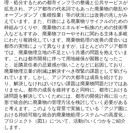
理・処分するための都市インフラの整備と公共サービスが
拡充され、アジア都市の代名詞でもあった廃棄物の散乱や
オープンダンプ（集積投棄）等の状況には改善の兆しがみ
えています。また、行政による廃棄物リサイクルのための
枠組みづくりや、廃棄物のエネルギー転換のための技術導
入などもすすみ、廃棄物フローやそれに関わる主体も多岐
にわたり複雑化しています。廃棄物処理の改善の度合いは
都市の実情によって異なりますが、ほとんどのアジア都市
では、廃棄物埋立地の不足という共通の問題を抱えていま
す。これは都市開発に伴って用地確保が困難となったこ
と、近隣居住者の忌避感が強いことなどに起因しており、
廃棄物埋立量の削減は解決すべき喫緊の課題として挙げら
れています。しかし、アジアの大都市は成長を続けてお
り、解決しなければいけない課題は廃棄物問題だけではあ
りません。都市の成長を維持すると同時に、都市における
諸問題を解決していくためには、都市の開発計画に沿った
形で統合的に廃棄物の管理方法を検討していく必要がある
と考えます。このような背景で実施している「アジア圏に
おける持続可能な統合的廃棄物処理システムへの高度化」
プロジェクト（図1）について、活動のいくつかをご紹介
します。