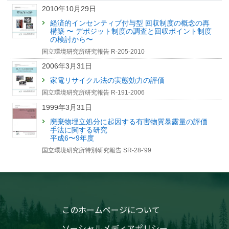
「コロナ禍でごみは増えた？減った？」記事を公開しまし
2010年10月29日
た【国環研View LITE】
経済的インセンティブ付与型 回収制度の概念の再
構築 〜 デポジット制度の調査と回収ポイント制度
の検討から〜
国立環境研究所研究報告 R-205-2010
2006年3月31日
家電リサイクル法の実態効力の評価
国立環境研究所研究報告 R-191-2006
1999年3月31日
廃棄物埋立処分に起因する有害物質暴露量の評価
手法に関する研究
平成6〜9年度
国立環境研究所特別研究報告 SR-28-'99
このホームページについて
ソーシャルメディアポリシー