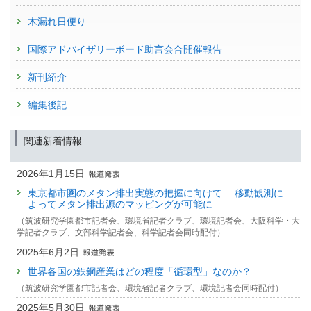
木漏れ日便り
国際アドバイザリーボード助言会合開催報告
新刊紹介
編集後記
関連新着情報
2026年1月15日
東京都市圏のメタン排出実態の把握に向けて —移動観測に
よってメタン排出源のマッピングが可能に—
（筑波研究学園都市記者会、環境省記者クラブ、環境記者会、大阪科学・大
学記者クラブ、文部科学記者会、科学記者会同時配付）
2025年6月2日
世界各国の鉄鋼産業はどの程度「循環型」なのか？
（筑波研究学園都市記者会、環境省記者クラブ、環境記者会同時配付）
2025年5月30日