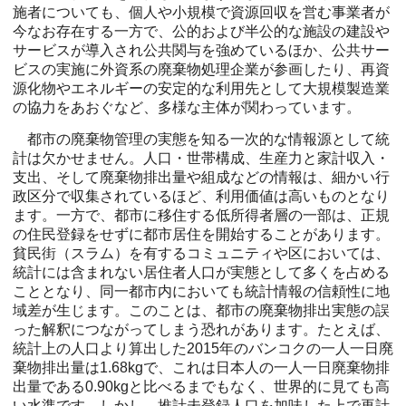
施者についても、個人や小規模で資源回収を営む事業者が
今なお存在する一方で、公的および半公的な施設の建設や
サービスが導入され公共関与を強めているほか、公共サー
ビスの実施に外資系の廃棄物処理企業が参画したり、再資
源化物やエネルギーの安定的な利用先として大規模製造業
の協力をあおぐなど、多様な主体が関わっています。
都市の廃棄物管理の実態を知る一次的な情報源として統
計は欠かせません。人口・世帯構成、生産力と家計収入・
支出、そして廃棄物排出量や組成などの情報は、細かい行
政区分で収集されているほど、利用価値は高いものとなり
ます。一方で、都市に移住する低所得者層の一部は、正規
の住民登録をせずに都市居住を開始することがあります。
貧民街（スラム）を有するコミュニティや区においては、
統計には含まれない居住者人口が実態として多くを占める
こととなり、同一都市内においても統計情報の信頼性に地
域差が生じます。このことは、都市の廃棄物排出実態の誤
った解釈につながってしまう恐れがあります。たとえば、
統計上の人口より算出した2015年のバンコクの一人一日廃
棄物排出量は1.68kgで、これは日本人の一人一日廃棄物排
出量である0.90kgと比べるまでもなく、世界的に見ても高
い水準です。しかし、推計未登録人口を加味した上で再計