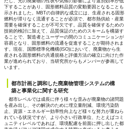
だし、元の廃棄物の性状や気候の影響により選別効率が低
下することがあり、固形燃料品質の変動要因となることも
示されました。MBTの自律的な成立には、生産される固形
燃料が滞りなく流通することが必須で、都市熱供給・産業
需要を確保することが不可欠です。品質を確保するための
技術的検討に加えて、品質保証のためのスキームを構築す
ることで、製造者とユーザーの間のコミュニケーションが
容易となり、固形燃料の流通を促進することが期待されま
す。現在、国際標準化機構(ISO)において、廃棄物から生
産される固形燃料の共通規格と評価方法の確立に向けた作
業が進められており、当研究所からもメンバーが参画して
います。
都市計画と調和した廃棄物管理システムの構
築と事業化に関する研究
都市レベルでは成長に伴う様々な歪みが廃棄物の諸問題
を産み出し、その解決のために埋立量削減、環境汚染防
止、資源・エネルギー効率性向上など様々な努力が重ねら
れている状況ですが、より小さい行政単位、たとえばコミ
ュニティレベルであれば、環境配慮を前面に押し出した都