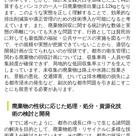
算するとバンコクの一人一日廃棄物排出量は1.12kgとなり
ます。このような実態を正しく理解することで、効果的な
排出削減策や適正管理のための技術導入が可能になると考
えています。また、廃棄物回収に関する統計的な数値と実
態の乖離についても大きな問題です。行政としては貧民街
に対しても最低限の福祉・公共サービスの実施を図る一方
で、その規模や実態が把握できていないことから、適切な
開発計画が立てられないのが現状です。都市の衛生管理に
関わる廃棄物の回収計画については、収集車両・人員や収
集頻度が確保できず、局地的な低回収集率エリアを生んで
しまっています。未収集の廃棄物は路上や水路に投棄さ
れ、景観の悪化、交通障害、ひいては排水機能の損失によ
る都市浸水の発生など、副次的な都市問題を引き起こすこ
とにも留意する必要があります。
廃棄物の性状に応じた処理・処分・資源化技
術の検討と開発
すでに述べたように、都市の成長に伴って生じる諸問題
の解決を目的として、廃棄物処理・リサイクルに多様な技
術導入が検討されています。その際には、都市の状況に見