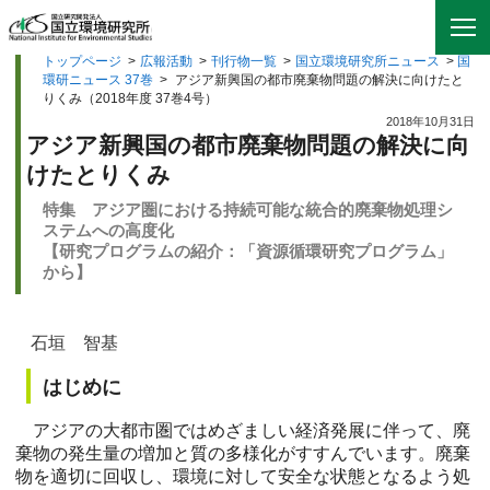
トップページ
>
広報活動
>
刊行物一覧
>
国立環境研究所ニュース
>
国
環研ニュース 37巻
>
アジア新興国の都市廃棄物問題の解決に向けたと
りくみ（2018年度 37巻4号）
2018年10月31日
アジア新興国の都市廃棄物問題の解決に向
けたとりくみ
特集 アジア圏における持続可能な統合的廃棄物処理シ
ステムへの高度化
【研究プログラムの紹介：「資源循環研究プログラム」
から】
石垣 智基
はじめに
アジアの大都市圏ではめざましい経済発展に伴って、廃
棄物の発生量の増加と質の多様化がすすんでいます。廃棄
物を適切に回収し、環境に対して安全な状態となるよう処