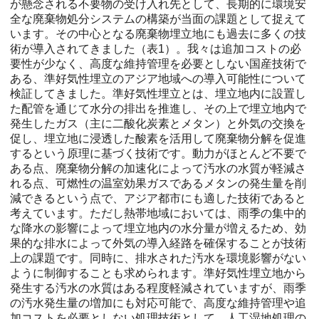
が懸念される不要物の受け入れ先として、長期的に環境安
全な廃棄物処分システムの構築が当面の課題として捉えて
います。その中心となる廃棄物埋立地にも過去に多くの技
術が導入されてきました（表1）。我々は追加コストの必
要性が少なく、高度な維持管理を必要としない国産技術で
ある、準好気性埋立のアジア地域への導入可能性について
検証してきました。準好気性埋立とは、埋立地内に設置し
た配管を通じて水分の排出を推進し、その上で埋立地内で
発生したガス（主に二酸化炭素とメタン）と外気の交換を
促し、埋立地に浸透した酸素を活用して廃棄物分解を促進
するという原理に基づく技術です。動力がほとんど不要で
ある点、廃棄物分解の加速化によって汚水の水質が軽減さ
れる点、可燃性の温室効果ガスであるメタンの発生量を削
減できるという点で、アジア都市にも適した技術であると
考えています。ただし熱帯地域においては、雨季の集中的
な降水の影響によって埋立地内の水分量が増えるため、効
果的な排水によって外気の導入経路を確保することが技術
上の課題です。同時に、排水された汚水を環境影響がない
ように制御することも求められます。準好気性埋立地から
発生する汚水の水質はある程度軽減されていますが、雨季
の汚水発生量の増加にも対応可能で、高度な維持管理や追
加コストを必要としない処理技術として、人工湿地処理の