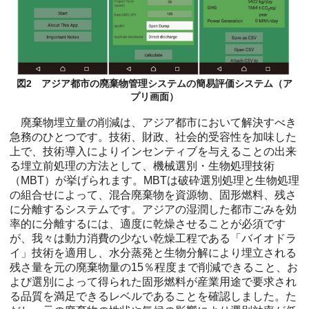
図2 アジア都市の廃棄物管理システムの簡易評価システム（ア
プリ画面）
廃棄物埋立量の削減は、アジア都市において解決すべき
急務のひとつです。技術、財政、社会的受容性を加味した
上で、技術導入によりインセンティブを与えることの出来
る埋立前処理の方法として、機械選別・生物処理技術
（MBT）が挙げられます。MBTは破砕選別処理と生物処理
の組合せによって、混合廃棄物を資源物、固形燃料、残さ
に分離するシステムです。アジアの湿潤した都市ごみを効
率的に分離するには、適度に乾燥させることが必須です
が、我々は動力消費の少ない乾燥工程である「バイオドラ
イ」技術を適用し、水分蒸発と生物分解により埋立される
残さ量を元の廃棄物量の15％程度まで削減できること、お
よび選別によって得られた固形燃料が産業用途で要求され
る品質を満足できるレベルであることを確認しました。た