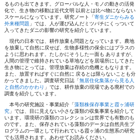
るものも出てきます。グローバルな人・モノの動きの活発
化で、生き物の移動は近代文明 以前とは比べ物にならない
スケールになっています。研究ノート「
寄生ダニからみる
外来種問題
」では、人が運び込んだミツバチにくっついて
入ってきたダニの影響の研究を紹介しています。
現代の日本では、耕作放棄も問題となっています。農地
を放棄して自然に戻せば、生物多様性の保全にはプラスの
ように思われます。たしかにそうした一面も ありますが、
人間の管理で維持されている草地などを居場所にしてきた
生き物にとっては、管理放棄は存続の危機ともなります。
また、放置すればすぐに自然に 戻るとは限らないことも分
かってきました。調査研究日誌「
無居住化集落から見る人
と自然のかかわり
」では、耕作放棄の現場である廃村での
調査を紹介しています。
本号の研究施設・事業紹介「
藻類株保存事業と霞ヶ浦研
究
」では、目に見えない小さな藻類の収集事業を紹介して
います。環境研の藻類のコレクションは世界でも有数のも
のです。また、保存されている藻類のデータは自然共生プ
ログラムの一環として行われている霞ヶ浦の生態系の研究
でも活用されます。あわせてお読みください。