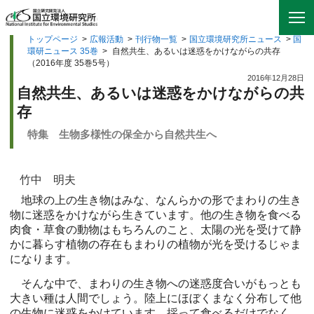
トップページ
>
広報活動
>
刊行物一覧
>
国立環境研究所ニュース
>
国
環研ニュース 35巻
>
自然共生、あるいは迷惑をかけながらの共存
（2016年度 35巻5号）
2016年12月28日
自然共生、あるいは迷惑をかけながらの共
存
特集 生物多様性の保全から自然共生へ
竹中 明夫
地球の上の生き物はみな、なんらかの形でまわりの生き
物に迷惑をかけながら生きています。他の生き物を食べる
肉食・草食の動物はもちろんのこと、太陽の光を受けて静
かに暮らす植物の存在もまわりの植物が光を受けるじゃま
になります。
そんな中で、まわりの生き物への迷惑度合いがもっとも
大きい種は人間でしょう。陸上にほぼくまなく分布して他
の生物に迷惑をかけています。採って食べるだけでなく、