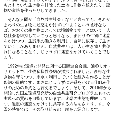
もともといた生き物を排除した土地に作物を植えたり、建
物や道路を作ったりしてきました。
そんな人間が「自然共生社会」などと言っても、それが
まわりの生き物に迷惑をかけずに仲よくという意味なら
ば、おおくの生き物にとっては噴飯物です。とはいえ、人
類社会を維持していこうと思うなら、まわりの生物に迷惑
をかけつつ、生態系の働きを利用し、自然に依存して生き
ていくしかありません。自然共生とは、人が生き物と共倒
れになることなく、じょうずに迷惑をかけていくことでし
ょう。
1992年の環境と開発に関する国際連合会議、通称リオ・
サミットで、生物多様性条約が採択されました。多様な生
き物を守りつつ、末永く利用していく仕組みを作ることが
条約の目的です。まさにじょうずに迷惑をかける仕組み作
りのための条約とも言えるでしょう。そして、2016年から
開始した国立環境研究所の自然共生研究プログラムもその
実現への貢献を目指しています。迷惑の実態を理解しつ
つ、過度の迷惑をかけずに共存する方法をさぐります。今
回の特集では、その取り組みの一端をご紹介します。