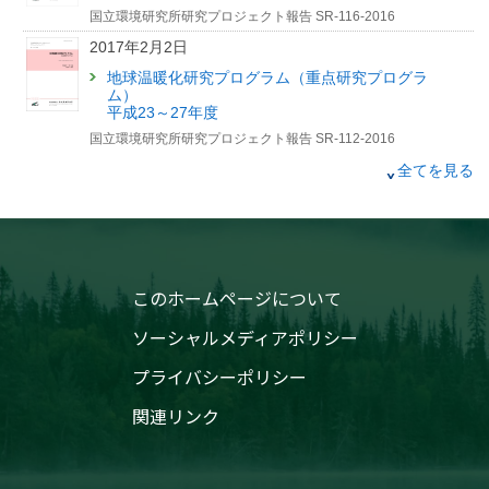
2025年2月28日
国立環境研究所研究プロジェクト報告 SR-116-2016
「永久凍土は日本にも存在する？」記事を公開しました
2017年2月2日
【国環研View LITE】
地球温暖化研究プログラム（重点研究プログラ
ム）
平成23～27年度
国立環境研究所研究プロジェクト報告 SR-112-2016
2010年6月19日
全てを見る
国立環境研究所 公開シンポジウム2010 ４つの目
で見守る生物多様性−長い目、宙（そら）の目、ミ
クロの目、心の目−
国立環境研究所研究報告 R-204-2010
2009年9月30日
このホームページについて
侵入生物・組換え生物による遺伝的多様性影響評
ソーシャルメディアポリシー
価に関する研究（特別研究）
平成18〜20年度
プライバシーポリシー
国立環境研究所特別研究報告 SR-88-2009
関連リンク
2006年12月28日
生物多様性の減少機構の解明と保全プロジェクト
（終了報告）
平成13〜17年度