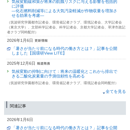
気候変動緩和策が将来の飢餓リスクに与える影響を包括的
に評価
—化石燃料削減等による大気汚染軽減が作物収量を増加さ
せる効果を考慮—
（筑波研究学園都市記者会、環境省記者クラブ、環境記者会、大学記者会
（東京大学）、文部科学記者会、科学記者会、京都大学記者会、草津市政記
者クラブ同時配付）
2026年1月6日
「暑さが当たり前になる時代の働き方とは？」記事を公開
しました【国環研View LITE】
2025年12月6日
気候変動の抑制に向けて：将来の温暖化とこれから排出で
きる二酸化炭素量の予測信頼性を高める
（筑波研究学園都市記者会、環境省記者クラブ、環境記者会同時配付）
2025年11月18日
全てを見る
生物の進化を島が支える
－シマクイナが明かす、日本列島が大陸集団の存続を支え
関連記事
る仕組み－
（農政クラブ、農林記者会、林政記者クラブ、筑波研究学園都市記者会、北
2026年1月6日
海道教育記者クラブ、文部科学記者会、科学記者会、環境省記者クラブ、環
境記者会、千葉県政記者会、千葉民間放送テレビ記者クラブ同時配付）
「暑さが当たり前になる時代の働き方とは？」記事を公開