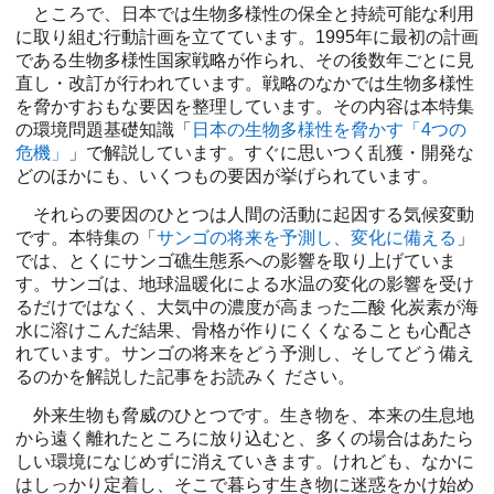
ところで、日本では生物多様性の保全と持続可能な利用
に取り組む行動計画を立てています。1995年に最初の計画
である生物多様性国家戦略が作られ、その後数年ごとに見
直し・改訂が行われています。戦略のなかでは生物多様性
を脅かすおもな要因を整理しています。その内容は本特集
の環境問題基礎知識「
日本の生物多様性を脅かす「4つの
危機」
」で解説しています。すぐに思いつく乱獲・開発な
どのほかにも、いくつもの要因が挙げられています。
それらの要因のひとつは人間の活動に起因する気候変動
です。本特集の「
サンゴの将来を予測し、変化に備える
」
では、とくにサンゴ礁生態系への影響を取り上げていま
す。サンゴは、地球温暖化による水温の変化の影響を受け
るだけではなく、大気中の濃度が高まった二酸 化炭素が海
水に溶けこんだ結果、骨格が作りにくくなることも心配さ
れています。サンゴの将来をどう予測し、そしてどう備え
るのかを解説した記事をお読みく ださい。
外来生物も脅威のひとつです。生き物を、本来の生息地
から遠く離れたところに放り込むと、多くの場合はあたら
しい環境になじめずに消えていきます。けれども、なかに
はしっかり定着し、そこで暮らす生き物に迷惑をかけ始め