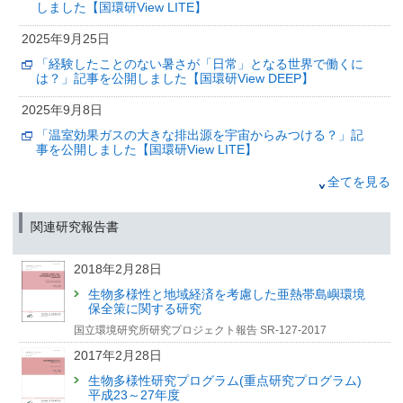
しました【国環研View LITE】
2025年11月17日
長期的な暑熱適応の効果を見込んでも
2025年9月25日
気候変動と超高齢社会により21世紀半ばに向けて熱中症死
「経験したことのない暑さが「日常」となる世界で働くに
亡者数が増加する
は？」記事を公開しました【国環研View DEEP】
（筑波研究学園都市記者会、環境省記者クラブ、環境記者会同時配付）
2025年9月8日
2025年11月6日
「温室効果ガスの大きな排出源を宇宙からみつける？」記
気候変動リスク産官学連携ネットワーク公開シンポジウム
事を公開しました【国環研View LITE】
～サステナビリティ情報開示の動向と企業価値向上に向け
て～ 開催のお知らせ
2025年7月24日
全てを見る
（筑波研究学園都市記者会配布（環境省、文部科学省、国土交通省、金融庁
同旨発表））
「2つのセンサを託してロケット打上げ GOSAT-GW、つ
いに宇宙へ」記事を公開しました【国環研View DEEP】
関連研究報告書
2025年9月25日
2025年7月9日
「経験したことのない暑さが「日常」となる世界で働くに
は？」記事を公開しました【国環研View DEEP】
2018年2月28日
「「今年、ヒバリはいつ鳴いた？」—“季節のズレ”を追う全
国の観察者たちとは？」記事を公開しました【国環研View
生物多様性と地域経済を考慮した亜熱帯島嶼環境
LITE】
保全策に関する研究
国立環境研究所研究プロジェクト報告 SR-127-2017
2025年5月7日
2017年2月28日
「生物季節モニタリング：気候変動と生物のリズムを見つ
めて」記事を公開しました【国環研View DEEP】
生物多様性研究プログラム(重点研究プログラム)
平成23～27年度