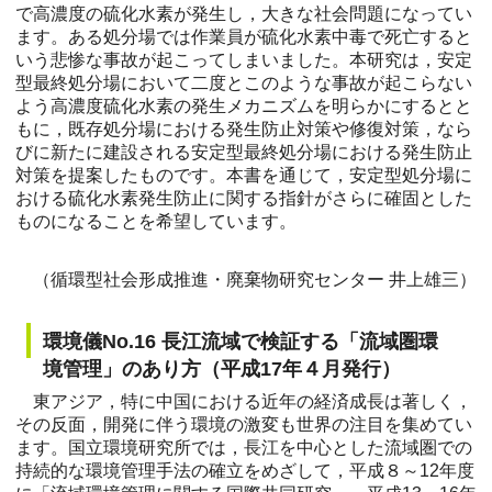
で高濃度の硫化水素が発生し，大きな社会問題になってい
ます。ある処分場では作業員が硫化水素中毒で死亡すると
いう悲惨な事故が起こってしまいました。本研究は，安定
型最終処分場において二度とこのような事故が起こらない
よう高濃度硫化水素の発生メカニズムを明らかにするとと
もに，既存処分場における発生防止対策や修復対策，なら
びに新たに建設される安定型最終処分場における発生防止
対策を提案したものです。本書を通じて，安定型処分場に
おける硫化水素発生防止に関する指針がさらに確固とした
ものになることを希望しています。
（循環型社会形成推進・廃棄物研究センター 井上雄三）
環境儀No.16 長江流域で検証する「流域圏環
境管理」のあり方（平成17年４月発行）
東アジア，特に中国における近年の経済成長は著しく，
その反面，開発に伴う環境の激変も世界の注目を集めてい
ます。国立環境研究所では，長江を中心とした流域圏での
持続的な環境管理手法の確立をめざして，平成８～12年度