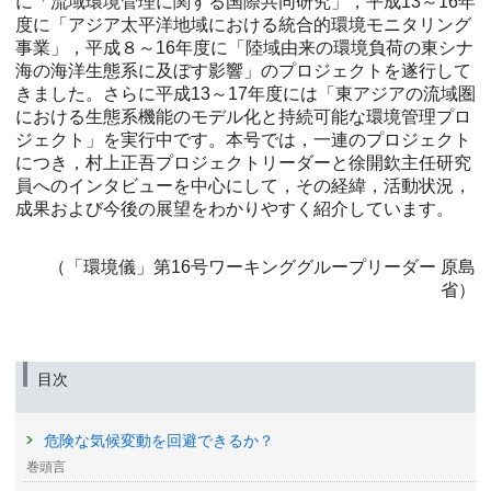
に「流域環境管理に関する国際共同研究」，平成13～16年
度に「アジア太平洋地域における統合的環境モニタリング
事業」，平成８～16年度に「陸域由来の環境負荷の東シナ
海の海洋生態系に及ぼす影響」のプロジェクトを遂行して
きました。さらに平成13～17年度には「東アジアの流域圏
における生態系機能のモデル化と持続可能な環境管理プロ
ジェクト」を実行中です。本号では，一連のプロジェクト
につき，村上正吾プロジェクトリーダーと徐開欽主任研究
員へのインタビューを中心にして，その経緯，活動状況，
成果および今後の展望をわかりやすく紹介しています。
（「環境儀」第16号ワーキンググループリーダー 原島
省）
目次
危険な気候変動を回避できるか？
巻頭言