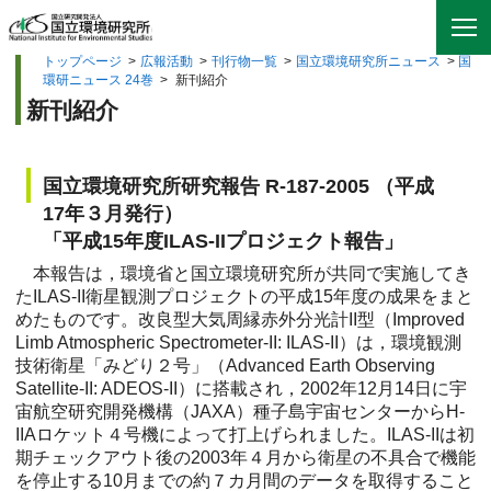
トップページ
>
広報活動
>
刊行物一覧
>
国立環境研究所ニュース
>
国
環研ニュース 24巻
>
新刊紹介
新刊紹介
国立環境研究所研究報告 R-187-2005 （平成
17年３月発行）
「平成15年度ILAS-IIプロジェクト報告」
本報告は，環境省と国立環境研究所が共同で実施してき
たILAS-II衛星観測プロジェクトの平成15年度の成果をまと
めたものです。改良型大気周縁赤外分光計II型（Improved
Limb Atmospheric Spectrometer-II: ILAS-II）は，環境観測
技術衛星「みどり２号」（Advanced Earth Observing
Satellite-II: ADEOS-II）に搭載され，2002年12月14日に宇
宙航空研究開発機構（JAXA）種子島宇宙センターからH-
IIAロケット４号機によって打上げられました。ILAS-IIは初
期チェックアウト後の2003年４月から衛星の不具合で機能
を停止する10月までの約７カ月間のデータを取得すること