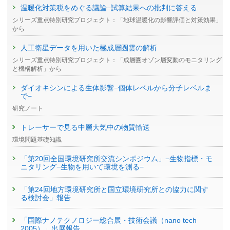
温暖化対策税をめぐる議論−試算結果への批判に答える
シリーズ重点特別研究プロジェクト：「地球温暖化の影響評価と対策効果」
から
人工衛星データを用いた極成層圏雲の解析
シリーズ重点特別研究プロジェクト：「成層圏オゾン層変動のモニタリング
と機構解析」から
ダイオキシンによる生体影響−個体レベルから分子レベルま
で−
研究ノート
トレーサーで見る中層大気中の物質輸送
環境問題基礎知識
「第20回全国環境研究所交流シンポジウム」−生物指標・モ
ニタリング−生物を用いて環境を測る−
「第24回地方環境研究所と国立環境研究所との協力に関す
る検討会」報告
「国際ナノテクノロジー総合展・技術会議（nano tech
2005）」出展報告