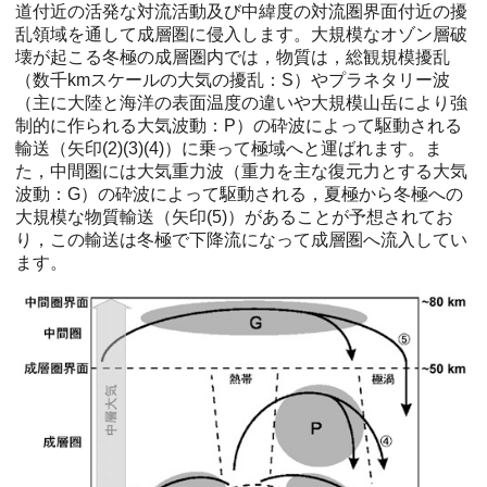
道付近の活発な対流活動及び中緯度の対流圏界面付近の擾
乱領域を通して成層圏に侵入します。大規模なオゾン層破
壊が起こる冬極の成層圏内では，物質は，総観規模擾乱
（数千kmスケールの大気の擾乱：S）やプラネタリー波
（主に大陸と海洋の表面温度の違いや大規模山岳により強
制的に作られる大気波動：P）の砕波によって駆動される
輸送（矢印(2)(3)(4)）に乗って極域へと運ばれます。ま
た，中間圏には大気重力波（重力を主な復元力とする大気
波動：G）の砕波によって駆動される，夏極から冬極への
大規模な物質輸送（矢印(5)）があることが予想されてお
り，この輸送は冬極で下降流になって成層圏へ流入してい
ます。