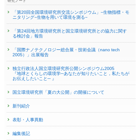
研究ノート
「第20回全国環境研究所交流シンポジウム」−生物指標・モ
ニタリング−生物を用いて環境を測る−
「第24回地方環境研究所と国立環境研究所との協力に関す
る検討会」報告
「国際ナノテクノロジー総合展・技術会議（nano tech
2005）」出展報告
独立行政法人国立環境研究所公開シンポジウム2005
『地球とくらしの環境学─あなたが知りたいこと，私たちが
お伝えしたいこと─ 』
国立環境研究所「夏の大公開」の開催について
新刊紹介
表彰・人事異動
編集後記