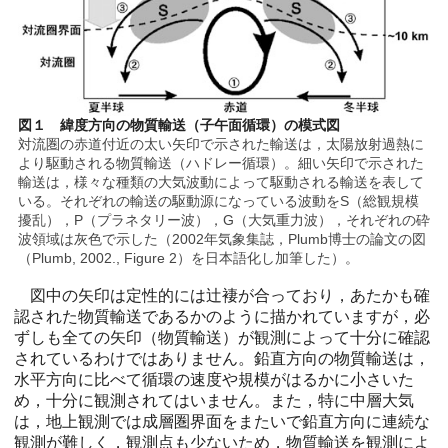
図１ 緯度方向の物質輸送（子午面循環）の模式図
対流圏の赤道付近の太い矢印で示された輸送は，太陽放射過熱に
より駆動される物質輸送（ハドレー循環）。細い矢印で示された
輸送は，様々な種類の大気波動によって駆動される輸送を表して
いる。それぞれの輸送の駆動源になっている波動をS（総観規模
擾乱），P（プラネタリー波），G（大気重力波），それぞれの砕
波領域は灰色で示した（2002年気象集誌，Plumb博士の論文の図
（Plumb, 2002., Figure 2）を日本語化し加筆した）。
図中の矢印は定性的には辻褄が合っており，あたかも確
認された物質輸送であるかのように描かれていますが，必
ずしも全ての矢印（物質輸送）が観測によって十分に確認
されているわけではありません。鉛直方向の物質輸送は，
水平方向に比べて循環の速度や規模がはるかに小さいた
め，十分に観測されてはいません。また，特に中層大気
は，地上観測では成層圏界面をまたいで鉛直方向に連続な
観測が難しく，観測点も少ないため，物質輸送を観測によ