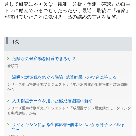
通して研究に不可欠な『観測・分析・予測・確認』の自主
トレに励んでいるつもりだったが，最近，最後に『考察』
が抜けていたことに気付き，己の詰めの甘さを反省。
目次
危険な気候変動を回避できるか？
巻頭言
温暖化対策税をめぐる議論−試算結果への批判に答える
シリーズ重点特別研究プロジェクト：「地球温暖化の影響評価と対策効果」
から
人工衛星データを用いた極成層圏雲の解析
シリーズ重点特別研究プロジェクト：「成層圏オゾン層変動のモニタリング
と機構解析」から
ダイオキシンによる生体影響−個体レベルから分子レベルま
で−