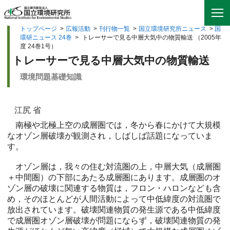
トップページ
>
広報活動
>
刊行物一覧
>
国立環境研究所ニュース
>
国
環研ニュース 24巻
>
トレーサーで見る中層大気中の物質輸送 （2005年
度 24巻1号）
トレーサーで見る中層大気中の物質輸送
環境問題基礎知識
江尻 省
南極や北極上空の成層圏では，冬から春にかけて大規模
なオゾン層破壊が観測され，しばしば話題になっていま
す。
オゾン層は，我々の住む対流圏の上，中層大気（成層圏
＋中間圏）の下部にあたる成層圏にあります。成層圏のオ
ゾン層の破壊に関連する物質は，フロン・ハロンなども含
め，そのほとんどが人間活動によって中低緯度の対流圏で
放出されています。破壊関連物質の発生源である中低緯度
で成層圏オゾン層破壊が問題にならず，破壊関連物質の発