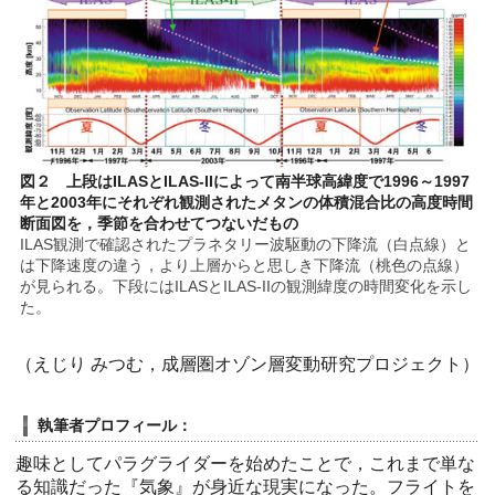
図２ 上段はILASとILAS-IIによって南半球高緯度で1996～1997
年と2003年にそれぞれ観測されたメタンの体積混合比の高度時間
断面図を，季節を合わせてつないだもの
ILAS観測で確認されたプラネタリー波駆動の下降流（白点線）と
は下降速度の違う，より上層からと思しき下降流（桃色の点線）
が見られる。下段にはILASとILAS-IIの観測緯度の時間変化を示し
た。
（えじり みつむ，成層圏オゾン層変動研究プロジェクト）
執筆者プロフィール：
趣味としてパラグライダーを始めたことで，これまで単な
る知識だった『気象』が身近な現実になった。フライトを