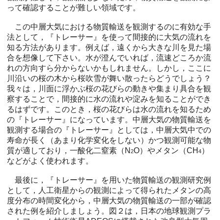
って確認することが難しい領域です。
この中層大気における物質輸送を観測するのに有効な手
法として，『トレーサー』を使って間接的に大気の流れを
知る方法があります。例えば，遠くから大きな川を見た場
合を想像して下さい。水が澄んでいれば，流速どころか流
れの方向すら分からないかもしれません。しかし，ここに
川沿いの桜の木から桜吹雪が舞い散ったらどうでしょう？
我々は，川面に浮かぶ桜の花びらの動きや集まり具合を観
察することで，間接的に水の流れや淀みを知ることができ
るはずです。このとき，桜の花びらは水の流れを知るため
の『トレーサー』になっています。中層大気の物質輸送を
観測する場合の『トレーサー』としては，中層大気中での
寿命が長く（あまり化学変化をしない）かつ観測可能な物
質が適しており，一酸化二窒素（N
O）やメタン（CH
）
2
4
などがよく使われます。
最後に，『トレーサー』を用いた物質輸送の観測研究例
として，人工衛星からの観測によって得られたメタンの高
度分布の時間変化から，中層大気の物質輸送の一部が確認
された例を紹介しましょう。図２は，日本の地球観測プラ