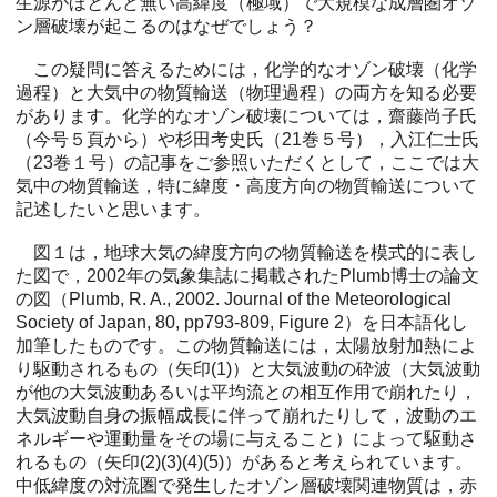
生源がほとんど無い高緯度（極域）で大規模な成層圏オゾ
ン層破壊が起こるのはなぜでしょう？
この疑問に答えるためには，化学的なオゾン破壊（化学
過程）と大気中の物質輸送（物理過程）の両方を知る必要
があります。化学的なオゾン破壊については，齋藤尚子氏
（今号５頁から）や杉田考史氏（21巻５号），入江仁士氏
（23巻１号）の記事をご参照いただくとして，ここでは大
気中の物質輸送，特に緯度・高度方向の物質輸送について
記述したいと思います。
図１は，地球大気の緯度方向の物質輸送を模式的に表し
た図で，2002年の気象集誌に掲載されたPlumb博士の論文
の図（Plumb, R. A., 2002. Journal of the Meteorological
Society of Japan, 80, pp793-809, Figure 2）を日本語化し
加筆したものです。この物質輸送には，太陽放射加熱によ
り駆動されるもの（矢印(1)）と大気波動の砕波（大気波動
が他の大気波動あるいは平均流との相互作用で崩れたり，
大気波動自身の振幅成長に伴って崩れたりして，波動のエ
ネルギーや運動量をその場に与えること）によって駆動さ
れるもの（矢印(2)(3)(4)(5)）があると考えられています。
中低緯度の対流圏で発生したオゾン層破壊関連物質は，赤