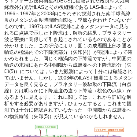
ットフォーム技術衛星ADEOSに搭載された改良型大気周
縁赤外分光計ILASとその後継機であるILAS-IIによって，
1996～1997年と2003年にそれぞれ観測された南半球高緯
度のメタンの高度時間断面図を，季節を合わせてつないだ
ものです。1997年のILAS観測によるメタンデータに見ら
れる白点線で示した下降流は，解析の結果，プラネタリー
波と密接に関係して引き起こされているものであることが
分かりました。この研究により，図１の成層圏上部を通る
輸送の極渦内での下降流部分（矢印(4)）が観測によって確
かめられました。同じく極渦内の下降流ですが，中間圏の
輸送の末端にあたる中間圏から成層圏への下降流部分（矢
印(5)）については，いまだ観測によって十分には確認され
てはいません。しかし，2003年のILAS-II観測によるメタン
データを良く見ると，プラネタリー波駆動の下降流（白点
線）とは明らかに下降速度の違う下降流（桃色の点線）が
あるように見えます。これに関しては，これから詳細な解
析をする必要がありますが，ひょっとすると，これまで観
測では十分に確認されていなかった，中間圏から成層圏へ
の物質輸送（矢印(5)）が見えているのかもしれません。