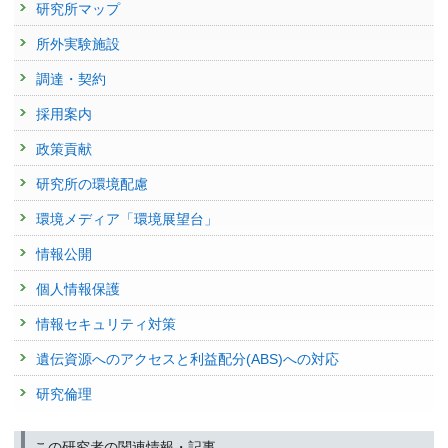
発表者 :
Rossita A.(ROSSITA Annuri)
研究所マップ
学会等名称 :
Integrated Programme for Improving Air Quality in Asia
(IBAQ) Seminar on "Co-benefit Approach" (2024)
所外実験施設
予稿集名 :
-
調達・契約
研究発表
Cost Analysis for the Implementation of LUCF Mitigation
採用案内
toward NDC Target in Indonesia
政策貢献
発表者 :
Rossita A.(ROSSITA Annuri)
学会等名称 :
29th AIM International Workshop (2023)
研究所の環境配慮
予稿集名 :
-
環境メディア「環境展望台」
情報公開
個人情報保護
情報セキュリティ対策
遺伝資源へのアクセスと利益配分(ABS)への対応
研究倫理
この研究者の関連情報・記事