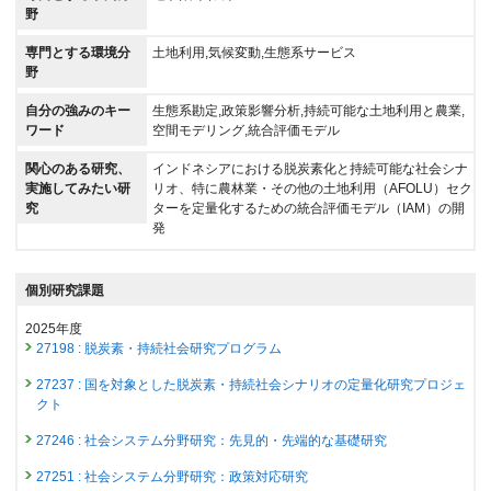
野
専門とする環境分
土地利用,気候変動,生態系サービス
野
自分の強みのキー
生態系勘定,政策影響分析,持続可能な土地利用と農業,
ワード
空間モデリング,統合評価モデル
関心のある研究、
インドネシアにおける脱炭素化と持続可能な社会シナ
実施してみたい研
リオ、特に農林業・その他の土地利用（AFOLU）セク
究
ターを定量化するための統合評価モデル（IAM）の開
発
個別研究課題
2025年度
27198 : 脱炭素・持続社会研究プログラム
27237 : 国を対象とした脱炭素・持続社会シナリオの定量化研究プロジェ
クト
27246 : 社会システム分野研究：先見的・先端的な基礎研究
27251 : 社会システム分野研究：政策対応研究