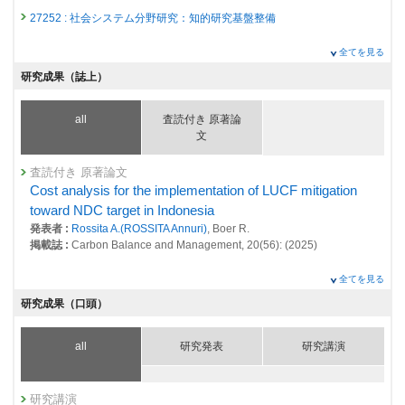
27252 : 社会システム分野研究：知的研究基盤整備
2024年度
全てを見る
26811 : 脱炭素・持続社会研究プログラム
研究成果（誌上）
26853 : 国を対象とした脱炭素・持続社会シナリオの定量化研究プロジェ
クト
all
査読付き 原著論
文
26862 : 社会システム分野研究：先見的・先端的な基礎研究
26870 : 社会システム分野研究：政策対応研究
査読付き 原著論文
Cost analysis for the implementation of LUCF mitigation
26872 : 社会システム分野研究：知的研究基盤整備
toward NDC target in Indonesia
発表者 :
Rossita A.(ROSSITA Annuri)
, Boer R.
26904 : アジア途上国における気候中立社会の実現に向けたロードマップ
掲載誌 :
Carbon Balance and Management, 20(56): (2025)
の定量化に関する研究
2023年度
全てを見る
26406 : 脱炭素・持続社会研究プログラム
研究成果（口頭）
26439 : 国を対象とした脱炭素・持続社会シナリオの定量化研究プロジェ
クト
all
研究発表
研究講演
26452 : 社会システム分野研究：先見的・先端的な基礎研究
26457 : 社会システム分野研究：政策対応研究
研究講演