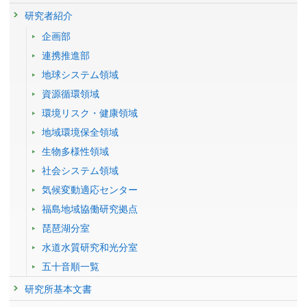
Consumption towards Indonesia's Net Zero Emission
研究者紹介
発表者 :
Rossita A.(ROSSITA Annuri)
,
Masui T.(増井利彦)
企画部
学会等名称 :
10th International Conference on Low Carbon Asia
(ICLCA) (2024)
連携推進部
予稿集名 :
Abstracts
地球システム領域
研究発表
資源循環領域
Socioeconomic Impacts from Shifting to Sustainable Food
環境リスク・健康領域
Consumption towards Indonesia's Net Zero Emission
発表者 :
Rossita A.(ROSSITA Annuri)
,
Masui T.(増井利彦)
地域環境保全領域
学会等名称 :
30th AIM International Workshop (2024)
生物多様性領域
予稿集名 :
-
社会システム領域
研究講演
気候変動適応センター
Scenario Analysis using AIM Indonesia: Low-Carbon
Assessment on Land and Food
福島地域協働研究拠点
発表者 :
Rossita A.(ROSSITA Annuri)
琵琶湖分室
学会等名称 :
JICA Training "Capacity Development for Progression of
Nationally Determined Contribution under the Paris Agreement" (2024)
水道水質研究和光分室
予稿集名 :
-
五十音順一覧
Indonesia's Low carbon Assessment on Land and Food
研究所基本文書
System (AIM Activities in Indonesia)