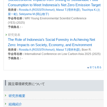
Consumption to Meet Indonesia’s Net Zero Emission Target
発表者 :
Rossita A.(ROSSITA Annuri)
,
Masui T.(増井利彦)
,
Tsuchiya K.(土
屋一彬)
,
Sekiyama M.(関山牧子)
学会等名称 :
WRI Young Environmental Scientist Conference
(YES) (2025)
予稿集名 :
-
研究発表
The Role of Indonesia’s Social Forestry in Achieving Net
Zero: Impacts on Society, Economy, and Environment
発表者 :
Rossita A.(ROSSITA Annuri)
,
Masui T.(増井利彦)
, Boer R.
学会等名称 :
International Conference on Low Carbon Asia 2025 (2025)
予稿集名 :
-
研究講演
全てを見る
Scenario Analysis using AIM Indonesia: Sustainable Food
Consumption under Net Zero Vision
発表者 :
Rossita A.(ROSSITA Annuri)
国立環境研究所について
学会等名称 :
JICA training for “Implementation and Advancement of the
MRV System” (2025)
予稿集名 :
-
研究所概要
研究発表
組織紹介
Socioeconomic Impacts from Shifting to Sustainable Food