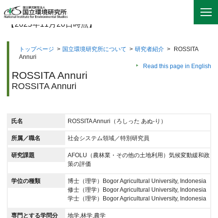
【2025年11月20日時点】
トップページ
>
国立環境研究所について
>
研究者紹介
>
ROSSITA
Annuri
Read this page in English
ROSSITA Annuri
ROSSITA Annuri
氏名
ROSSITA Annuri（ろしった あぬ-り）
所属／職名
社会システム領域／特別研究員
研究課題
AFOLU（農林業・その他の土地利用）気候変動緩和政
策の評価
学位の種類
博士（理学）Bogor Agricultural University, Indonesia
修士（理学）Bogor Agricultural University, Indonesia
学士（理学）Bogor Agricultural University, Indonesia
専門とする学問分
地学,林学,農学