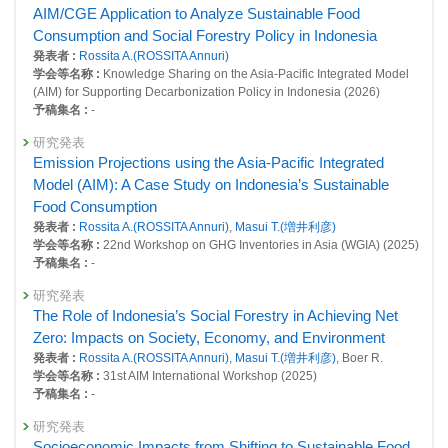
AIM/CGE Application to Analyze Sustainable Food
26458 : 社会システム分野研究：知的研究基盤整備
Consumption and Social Forestry Policy in Indonesia
発表者 :
Rossita A.(ROSSITA Annuri)
26531 : アジア途上国における気候中立社会の実現に向けたロードマップ
学会等名称 :
Knowledge Sharing on the Asia-Pacific Integrated Model
の定量化に関する研究
(AIM) for Supporting Decarbonization Policy in Indonesia (2026)
予稿集名 :
-
研究発表
Emission Projections using the Asia-Pacific Integrated
Model (AIM): A Case Study on Indonesia’s Sustainable
Food Consumption
発表者 :
Rossita A.(ROSSITA Annuri)
,
Masui T.(増井利彦)
学会等名称 :
22nd Workshop on GHG Inventories in Asia (WGIA) (2025)
予稿集名 :
-
研究発表
The Role of Indonesia’s Social Forestry in Achieving Net
Zero: Impacts on Society, Economy, and Environment
発表者 :
Rossita A.(ROSSITA Annuri)
,
Masui T.(増井利彦)
, Boer R.
学会等名称 :
31st AIM International Workshop (2025)
予稿集名 :
-
研究発表
Socioeconomic Impacts from Shifting to Sustainable Food