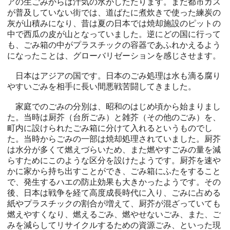
アの生ごみからは汁気の水がしたたります。まだ都市ガス
が普及していない街では、道ばたに煮炊きで使った練炭の
灰が山積みになり、昔は夏の日本では焼却施設のピットの
中で西瓜の皮が山となっていました。逆にどの国に行って
も、ごみ箱の中がプラスチックの容器であふれかえるよう
になったことは、グローバリゼーションを感じさせます。
日本はアジアの国です。日本のごみ処理は水も滴る腐り
やすいごみを相手に長い間悪戦苦闘してきました。
家庭でのごみの分別は、昭和のはじめ頃から始まりまし
た。当時は厨芥（台所ごみ）と雑芥（その他のごみ）を、
町内に設けられたごみ箱に分けて入れるというものでし
た。当時からごみの一部は焼却処理されていました。厨芥
は水分が多くて燃えづらいため、また燃やすごみの量を減
らすためにこのような区分を設けたようです。厨芥を速や
かに家から持ち出すことができ、ごみ箱にふたをすること
で、発生するハエの防止効果も大きかったようです。その
後、日本は戦争を経て高度成長時代に入り、ごみに占める
紙やプラスチックの割合が増えて、厨芥が混ざっていても
燃えやすくなり、燃えるごみ、燃やせないごみ、また、ご
みを減らしてリサイクルするための資源ごみ、といった現