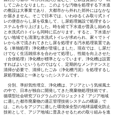
してごみとなりました。このような汚物を処理する下水道
の敷設は大事業であり、大都市から外れた郊外にはなかな
か届きません。そこで日本では、いわゆるくみ取り式トイ
レの便壺からし尿を収集して、し尿処理施設で処理するシ
ステムを作り上げました。時を経て下水道が普及し始める
と水洗式のトイレも同時に広がります。すると、下水道が
ない地域でも清潔な水洗式トイレが求められ、家々でトイ
レから水で流されてきたし尿を処理する汚水処理装置であ
る（単独処理）浄化槽が登場しました。現在では、し尿だ
けでなく生活雑排水を合わせて処理し、性能を向上させた
（合併処理）浄化槽が標準となっています。浄化槽は設置
すればよいというものではなく、定期的なメンテナンスと
清掃が必要で、清掃したごみ（浄化槽汚泥）を処理するし
尿処理施設と一体となったシステムです。
分別、準好気性埋立、浄化槽は、アジアという気候風土
の中で、日本が独自に開発してきた廃棄物処理技術です。
循環型社会研究プログラムのプロジェクト2「アジア地域
に適した都市廃棄物の適正管理技術システムの構築」で
は、これらをアジアに適した環境保全型の地球温暖化防止
技術として、アジア地域に普及させるための取り組みを進