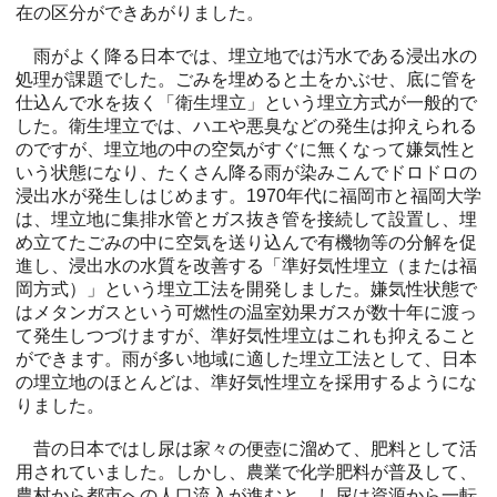
在の区分ができあがりました。
雨がよく降る日本では、埋立地では汚水である浸出水の
処理が課題でした。ごみを埋めると土をかぶせ、底に管を
仕込んで水を抜く「衛生埋立」という埋立方式が一般的で
した。衛生埋立では、ハエや悪臭などの発生は抑えられる
のですが、埋立地の中の空気がすぐに無くなって嫌気性と
いう状態になり、たくさん降る雨が染みこんでドロドロの
浸出水が発生しはじめます。1970年代に福岡市と福岡大学
は、埋立地に集排水管とガス抜き管を接続して設置し、埋
め立てたごみの中に空気を送り込んで有機物等の分解を促
進し、浸出水の水質を改善する「準好気性埋立（または福
岡方式）」という埋立工法を開発しました。嫌気性状態で
はメタンガスという可燃性の温室効果ガスが数十年に渡っ
て発生しつづけますが、準好気性埋立はこれも抑えること
ができます。雨が多い地域に適した埋立工法として、日本
の埋立地のほとんどは、準好気性埋立を採用するようにな
りました。
昔の日本ではし尿は家々の便壺に溜めて、肥料として活
用されていました。しかし、農業で化学肥料が普及して、
農村から都市への人口流入が進むと、し尿は資源から一転