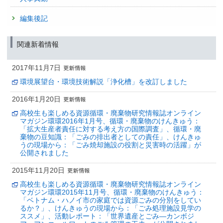
編集後記
関連新着情報
2017年11月7日
環境展望台・環境技術解説「浄化槽」を改訂しました
2016年1月20日
高校生も楽しめる資源循環・廃棄物研究情報誌オンライン
マガジン環環2016年1月号、循環・廃棄物のけんきゅう：
「拡大生産者責任に対する考え方の国際調査」、循環・廃
棄物の豆知識：「ごみの排出者としての責任」、けんきゅ
うの現場から：「ごみ焼却施設の役割と災害時の活躍」が
公開されました
2015年11月20日
高校生も楽しめる資源循環・廃棄物研究情報誌オンライン
マガジン環環2015年11月号、循環・廃棄物のけんきゅう：
「ベトナム・ハノイ市の家庭では資源ごみの分別をしてい
るか？」、けんきゅうの現場から：「ごみ処理施設見学の
ススメ」、活動レポート：「世界遺産とごみ—カンボジ