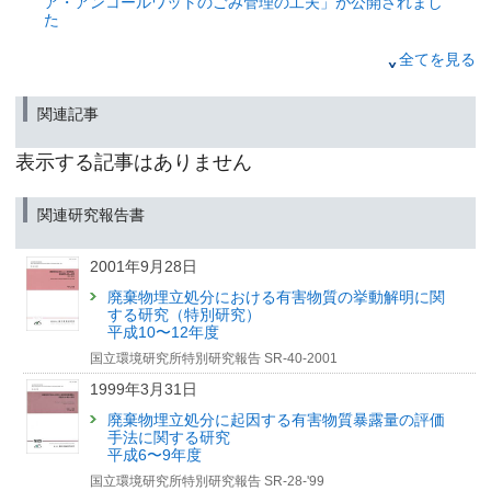
ア・アンコールワットのごみ管理の工夫」が公開されまし
た
2015年10月30日
全てを見る
高校生も楽しめる資源循環・廃棄物研究情報誌オンライン
マガジン環環2015年10月号、循環・廃棄物の基礎講座：
関連記事
「資源利用・循環のステークホルダー」、循環・廃棄物の
豆知識：「リン資源の隠れた国際フロー」、けんきゅうの
現場から：「ベトナム・ハノイ市における生ごみ分別収集
表示する記事はありません
の課題と解決方針」が公開されました。
2015年10月19日
関連研究報告書
国立環境研究所 資源循環・廃棄物研究センター報告書：
「高齢者を対象としたごみ出し支援の取組みに関するアン
2001年9月28日
ケート調査結果報告」 が刊行されました
廃棄物埋立処分における有害物質の挙動解明に関
する研究（特別研究）
2015年8月20日
平成10〜12年度
高校生も楽しめる資源循環・廃棄物研究情報誌オンライン
国立環境研究所特別研究報告 SR-40-2001
マガジン環環2015年8月号、循環・廃棄物のけんきゅう：
「地震に強い排水処理 -浄化槽-」、循環・廃棄物の豆知
1999年3月31日
識：「CO2からモノを生み出す微生物電気分解」、けんき
ゅうの現場から：「バイオ・エコエンジニアリング研究施
廃棄物埋立処分に起因する有害物質暴露量の評価
設における研究概要」が公開されました。
手法に関する研究
平成6〜9年度
2015年6月30日
国立環境研究所特別研究報告 SR-28-'99