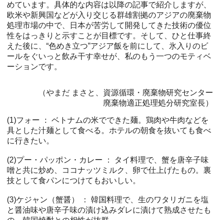
めています。具体的な内容は以降の記事で紹介しますが、
欧米や新興国などが入り交じる群雄割拠のアジアの廃棄物
処理市場の中で、日本が苦労して開発してきた技術の優位
性をはっきりと示すことが目標です。そして、ひと仕事終
えた後に、“色めき立つ”アジア飯を前にして、氷入りのビ
ールをぐいっと飲み干す幸せが、私のもう一つのモティベ
ーションです。
（やまだ まさと、資源循環・廃棄物研究センター
廃棄物適正処理処分研究室長）
(1)フォー ： ベトナムの米でできた麺。鶏肉や牛肉などを
具とした汁麺として食べる。ホテルの朝食を抜いても食べ
に行きたい。
(2)プー・パッポン・カレー ： タイ料理で、蟹を唐辛子味
噌と共に炒め、ココナッツミルク、卵で仕上げたもの。裏
技として食パンにつけてもおいしい。
(3)ケジャン（蟹醤） ： 韓国料理で、生のワタリガニを塩
と醤油味や唐辛子味の漬け込みダレに漬けて熟成させたも