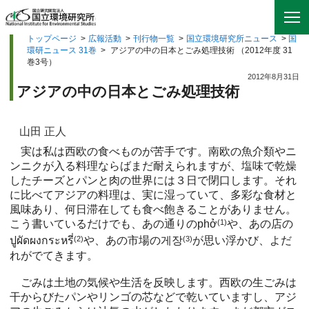
トップページ
>
広報活動
>
刊行物一覧
>
国立環境研究所ニュース
>
国
環研ニュース 31巻
>
アジアの中の日本とごみ処理技術 （2012年度 31
巻3号）
2012年8月31日
アジアの中の日本とごみ処理技術
山田 正人
実は私は西欧の食べものが苦手です。南欧の魚介類やニ
ンニクが入る料理ならばまだ耐えられますが、塩味で乾燥
したチーズとパンと肉の世界には３日で閉口します。それ
に比べてアジアの料理は、実に湿っていて、多彩な食材と
風味あり、何日滞在しても食べ飽きることがありません。
こう書いているだけでも、あの通りのphở
(1)
や、あの店の
ปูผัดผงกระหรี่
(2)
や、あの市場の게장
(3)
が思い浮かび、よだ
れがでてきます。
ごみは土地の気候や生活を反映します。西欧の生ごみは
干からびたパンやリンゴの芯などで乾いていますし、アジ