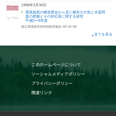
｢使用済み電気製品の国際資源循環
1998年3月30日
～日本とアジアで目指すE-wasteの適正管理～｣
国立環境研究所「環境儀」第57号の刊行について
環境負荷の構造変化から見た都市の大気と水質問
（お知らせ）
題の把握とその対応策に関する研究
平成5〜8年度
（筑波研究学園都市記者会、環境省記者クラブ同時配付）
国立環境研究所特別研究報告 SR-26-'98
1994年3月16日
全てを見る
有害廃棄物のモニタリングに関する研究
平成2〜4年度
国立環境研究所特別研究報告 SR-16-'94
このホームページについて
ソーシャルメディアポリシー
プライバシーポリシー
関連リンク