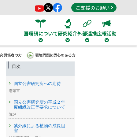
ご支援のお願い
国環研について
研究紹介
外部連携
広報活動
目次
国立公害研究所への期待
巻頭言
国立公害研究所の平成２年
度組織改正等要求について
論評
紫外線による植物の成長阻
害