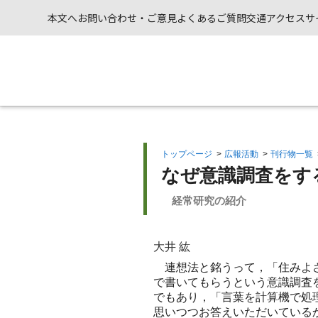
本文へ
お問い合わせ・ご意見
よくあるご質問
交通アクセス
サ
トップページ
>
広報活動
>
刊行物一覧
なぜ意識調査をす
経常研究の紹介
大井 紘
連想法と銘うって，「住みよさ
で書いてもらうという意識調査
でもあり，「言葉を計算機で処
思いつつお答えいただいている