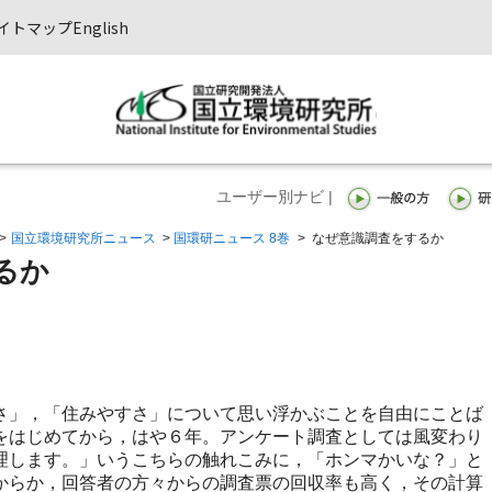
イトマップ
English
ユーザー別ナビ |
>
国立環境研究所ニュース
>
国環研ニュース 8巻
>
なぜ意識調査をするか
るか
」，「住みやすさ」について思い浮かぶことを自由にことば
をはじめてから，はや６年。アンケート調査としては風変わり
理します。」いうこちらの触れこみに，「ホンマかいな？」と
からか，回答者の方々からの調査票の回収率も高く，その計算