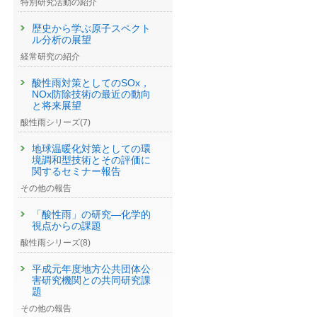
特別研究活動の紹介
歴史から学ぶ原子スペクト
ル分析の展望
経常研究の紹介
酸性雨対策としてのSOx，
NOx防除技術の最近の動向
と将来展望
酸性雨シリーズ(7)
地球温暖化対策としての環
境調和型技術とその評価に
関するセミナー報告
その他の報告
「酸性雨」の研究—化学的
視点からの課題
酸性雨シリーズ(8)
平成元年度地方公共団体公
害研究機関との共同研究課
題
その他の報告