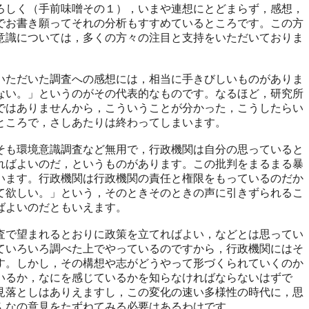
ろしく（手前味噌その１），いまや連想にとどまらず，感想，
でお書き願ってそれの分析もすすめているところです。この方
意識については，多くの方々の注目と支持をいただいておりま
ただいた調査への感想には，相当に手きびしいものがありま
ない。」というのがその代表的なものです。なるほど，研究所
ではありませんから，こういうことが分かった，こうしたらい
ところで，さしあたりは終わってしまいます。
も環境意識調査など無用で，行政機関は自分の思っていると
ればよいのだ，というものがあります。この批判をまるまる暴
います。行政機関は行政機関の責任と権限をもっているのだか
て欲しい。」という，そのときそのときの声に引きずられるこ
ばよいのだともいえます。
で望まれるとおりに政策を立てればよい，などとは思ってい
ていろいろ調べた上でやっているのですから，行政機関にはそ
す。しかし，その構想や志がどうやって形づくられていくのか
いるか，なにを感じているかを知らなければならないはずで
見落としはありえますし，この変化の速い多様性の時代に，思
んなの意見をたずねてみる必要はあるわけです。