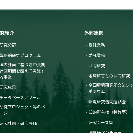
究紹介
外部連携
研究分野
受託業務
戦略的研究プログラム
委託業務
国の計画に基づき中長期
共同研究
計画期間を超えて実施す
地環研等との共同研究
る事業
全国環境研究所交流シ
研究成果
ポジウム
データベース／ツール
環境研究機関連絡会
研究プロジェクト等のペ
知的所有権（特許等）
ージ
研究シーズ集
研究計画・研究評価
国環研ベンチャー