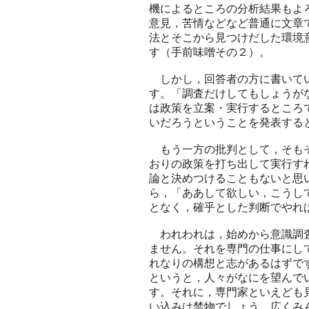
機によるところの分析結果もよ
意見，苦情などなど普通に文章
法とそこから見つけだした環境
す（手前味噌その２）。
しかし，回答者の方に書いてい
す。「調査だけしてもしょうが
は政策を立案・実行するところ
いだろうということを発表する
もう一方の批判として，そもそ
おりの政策を打ち出して実行す
論と決めつけることもないと思
ら，「ああして欲しい，こうし
となく，確乎とした判断でやれ
われわれは，始めから意識調査
ません。それを専門の仕事にし
れなりの構想と志があるはずで
というと，人々がなにを望んで
す。それに，専門家といえども
い込みは禁物でしょう。広くみ