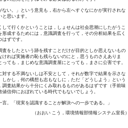
ない。」という意見も，右から左へすぐなにかが実行されな
いと思います。
して行くかということは，しょせんは社会思潮にしたがうこ
を形成するためには，意識調査を行って，その分析結果を広く
つはずです。
査をしたという跡を残すことだけが目的としか思えないもの
なければ実施者の恥も残らないのにと，思うものさえありま
とっても，まじめな意識調査屋にとっても，まさに公害です。
対する不満ないしは不安として，それが数字で結果を示さな
。しかし，何の構想も志もなしに，ただ「どうしよう」という
，調査結果から十分にくみ取れるものがあるはずです（手前味
数値信仰におぼれている時代でもないでしょう。
言。「現実を認識することが解決への一歩である。」
（おおい こう，環境情報部情報システム室長