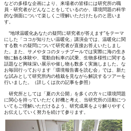
などの多様な企画により、来場者の皆様には研究所の職
員・研究者がどんなことをしているのか、環境問題の科学
的な側面について楽しくご理解いただけたものと思いま
す。
“地球温暖化あなたの疑問に研究者が答えます”をテーマ
にした「ココが知りたい温暖化」講演会では、温暖化に関
する数々の疑問について研究者が直接お答えいたしまし
た。また、サメやタコのタッチプールでは実際に海の生き
物に触る体験や、電動自転車の試乗、生物多様性に関する
話題など興味深い展示や催し物も数多く実施しました。な
お毎回行っております「環境報告書を読む会」では、新た
な試みとして研究所内の植栽を見ながら解説するツアーを
行いました。（詳しくは次の記事を参照）
研究所としては「夏の大公開」を多くの方々に環境問題
に関心を持っていただく好機と考え、当研究所の活動につ
いてもご理解いただけるよう、研究成果をより解りやすく
お伝えしていく努力を続けて参ります。