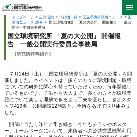
トップページ
>
広報活動
>
刊行物一覧
>
国立環境研究所ニュース
>
国
環研ニュース 29巻
>
国立環境研究所 「夏の大公開」 開催報告 一般公
開実行委員会事務局
国立環境研究所 「夏の大公開」 開催報
告 一般公開実行委員会事務局
【研究所行事紹介】
７月24日（土）、国立環境研究所は「夏の大公開」を開
催しました。本イベントは、多くの方々に環境問題・環境
についての研究に関心を持っていただくため、毎年開催し
ているものです。子供から大人まで、多くの方々が環境問
題について楽しく理解できるよう工夫を凝らし、参加スタ
ッフ419名、公開施設12施設と、全所をあげて取り組みま
した。
開催に当たり昨年に引き続き、今年もチラシやポスタ
ー、ホームページにおいて、来所者への公共交通機関利用