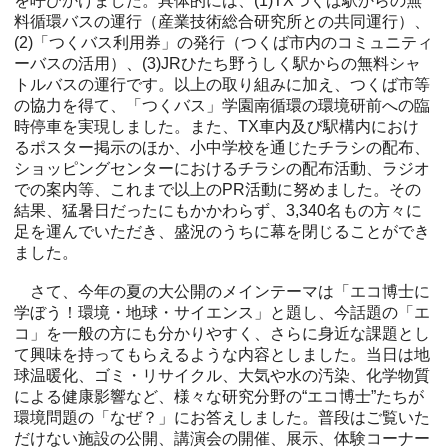
を呼びかけました。具体的には、(1)TXつくば駅からの無
料循環バスの運行（産業技術総合研究所との共同運行）、
(2)「つくバス利用券」の発行（つくば市内のコミュニティ
ーバスの活用）、(3)JRひたち野うしく駅からの無料シャ
トルバスの運行です。以上の取り組みに加え、つくば市等
の協力を得て、「つくバス」学園南循環の環境研前への臨
時停車を実現しました。また、TX車内及び駅構内におけ
るポスター掲示のほか、小中学校を通じたチラシの配布、
ショッピングセンターにおけるチラシの配布活動、ラジオ
での案内等、これまで以上のPR活動に努めました。その
結果、猛暑日だったにもかかわらず、3,340名もの方々に
足を運んでいただき、盛況のうちに幕を閉じることができ
ました。
さて、今年の夏の大公開のメインテーマは「エコ博士に
学ぼう！環境・地球・サイエンス」と題し、今話題の「エ
コ」を一般の方にも分かりやすく、さらに身近な課題とし
て興味を持ってもらえるような内容としました。当日は地
球温暖化、ゴミ・リサイクル、大気や水の汚染、化学物質
による健康影響など、様々な研究分野の“エコ博士”たちが
環境問題の「なぜ？」にお答えしました。普段はご覧いた
だけない施設の公開、講演会の開催、展示、体験コーナー