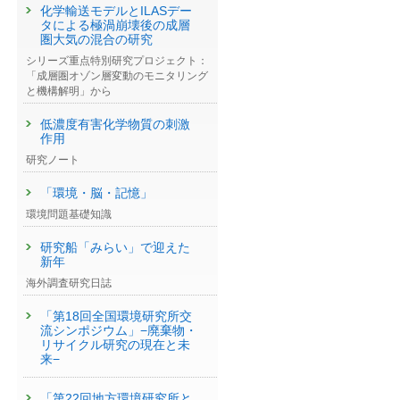
化学輸送モデルとILASデー
タによる極渦崩壊後の成層
圏大気の混合の研究
シリーズ重点特別研究プロジェクト：
「成層圏オゾン層変動のモニタリング
と機構解明」から
低濃度有害化学物質の刺激
作用
研究ノート
「環境・脳・記憶」
環境問題基礎知識
研究船「みらい」で迎えた
新年
海外調査研究日誌
「第18回全国環境研究所交
流シンポジウム」−廃棄物・
リサイクル研究の現在と未
）
来−
「第22回地方環境研究所と