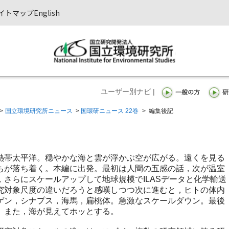
イトマップ
English
ユーザー別ナビ |
>
国立環境研究所ニュース
>
国環研ニュース 22巻
>
編集後記
帯太平洋。穏やかな海と雲が浮かぶ空が広がる。遠くを見る
ちが落ち着く。本編に出発。最初は人間の五感の話，次が温室
定，さらにスケールアップして地球規模でILASデータと化学輸送
究対象尺度の違いだろうと感嘆しつつ次に進むと，ヒトの体内
ゲン，シナプス，海馬，扁桃体。急激なスケールダウン。最後
。また，海が見えてホッとする。