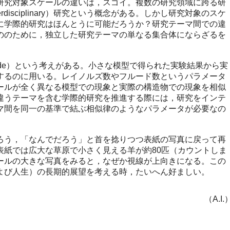
究対象スケールの違いは，スゴイ。複数の研究領域に跨る研
rdisciplinary）研究という概念がある。しかし研究対象のスケ
に学際的研究はほんとうに可能だろうか？研究テーマ間での違
ののために，独立した研究テーマの単なる集合体にならざるを
tude）という考えがある。小さな模型で得られた実験結果から実
するのに用いる。レイノルズ数やフルード数というパラメータ
ールが全く異なる模型での現象と実際の構造物での現象を相似
違うテーマを含む学際的研究を推進する際には，研究をインテ
マ間を同一の基準で結ぶ相似律のようなパラメータが必要なの
。
う，「なんでだろう」と首を捻りつつ表紙の写真に戻って再
表紙では広大な草原で小さく見える羊が約80匹（カウントしま
ールの大きな写真をみると，なぜか視線が上向きになる。この
よび人生）の長期的展望を考える時，たいへん好ましい。
（A.I.