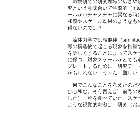
環境研での研究領域の広さや研
究という意味合いで学際的（inte
ールがハチャメチャに異なる時
和感やスケール効果のようなも
得ないのでは？
流体力学では相似律（simili
際の構造物で起こる現象を推量
を等しくすることによってスケ
に保つ。対象スケールがとても
グレートするために，研究テー
かもしれない。う～ん，難しい
何でこんなことを考えたのだろ
び心和む。そう言えば，前号の
した），草を食べていた。スケ
ような視覚的刺激は，研究（お