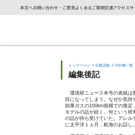
本文へ
お問い合わせ・ご意見
よくあるご質問
交通アクセス
サ
トップページ
>
広報活動
>
刊行物一覧
編集後記
環境研ニュース本号の表紙は熱
目になってしまう。なぜか気持
効果ガスの100km規模での推
モデルの話が続く。何という研
の話が待ち受けていた。アレル
に太平洋１ヵ月，航海のお話し