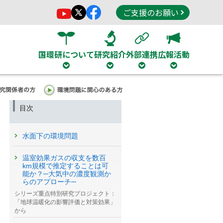
ご支援のお願い
国環研について
研究紹介
外部連携
広報活動
目次
水面下の環境問題
温室効果ガスの収支を数百
km規模で推定することは可
能か？─大気中の濃度観測か
らのアプローチ─
シリーズ重点特別研究プロジェクト：
「地球温暖化の影響評価と対策効果」
から