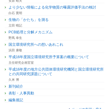
安原 昭夫
より少ない情報による化学物質の曝露評価手法の検討
白石 寛明
生物の「かたち」を測る
立田 晴記
PCB処理と分解メカニズム
野馬 幸生
国立環境研究所への想いあれこれ
浜田 康敬
平成16年度国立環境研究所予算案の概要について
主任研究企画官室
平成16年度の地方公共団体環境研究機関と国立環境研究所
との共同研究課題について
久米 博
新刊紹介
表彰・人事異動
編集後記