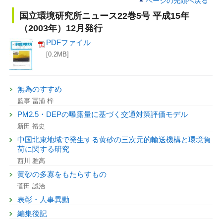
ページの先頭へ戻る
国立環境研究所ニュース22巻5号 平成15年
（2003年）12月発行
PDFファイル
[0.2MB]
無為のすすめ
監事 冨浦 梓
PM2.5・DEPの曝露量に基づく交通対策評価モデル
新田 裕史
中国北東地域で発生する黄砂の三次元的輸送機構と環境負
荷に関する研究
西川 雅高
黄砂の多寡をもたらすもの
菅田 誠治
表彰・人事異動
編集後記