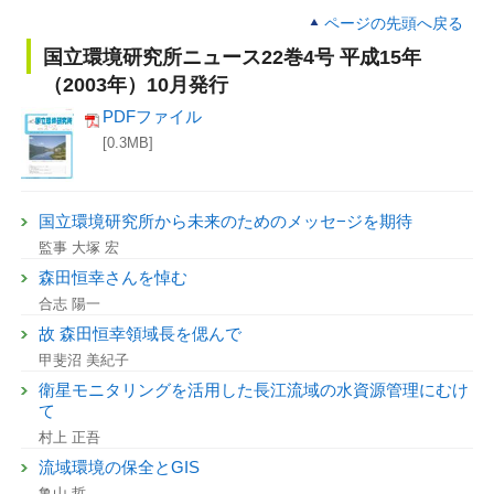
ページの先頭へ戻る
国立環境研究所ニュース22巻4号 平成15年
（2003年）10月発行
PDFファイル
[0.3MB]
国立環境研究所から未来のためのメッセ−ジを期待
監事 大塚 宏
森田恒幸さんを悼む
合志 陽一
故 森田恒幸領域長を偲んで
甲斐沼 美紀子
衛星モニタリングを活用した長江流域の水資源管理にむけ
て
村上 正吾
流域環境の保全とGIS
亀山 哲