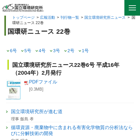
トップページ
>
広報活動
>
刊行物一覧
>
国立環境研究所ニュース
>
国
環研ニュース 22巻
国環研ニュース 22巻
6号
5号
4号
3号
2号
1号
国立環境研究所ニュース22巻6号 平成16年
（2004年）2月発行
PDFファイル
[0.3MB]
国立環境研究所が進む道
理事 飯島 孝
循環資源・廃棄物中に含まれる有害化学物質の分析法なら
びに分解技術の開発