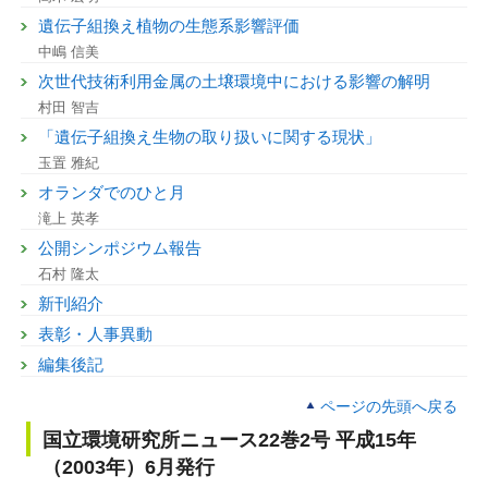
遺伝子組換え植物の生態系影響評価
中嶋 信美
次世代技術利用金属の土壌環境中における影響の解明
村田 智吉
「遺伝子組換え生物の取り扱いに関する現状」
玉置 雅紀
オランダでのひと月
滝上 英孝
公開シンポジウム報告
石村 隆太
新刊紹介
表彰・人事異動
編集後記
ページの先頭へ戻る
国立環境研究所ニュース22巻2号 平成15年
（2003年）6月発行