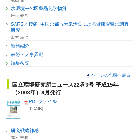
水環境中の医薬品化学物質
岩根 泰蔵
SARSと腰痛−中国の都市大気汚染による健康影響の調査
研究−
田村 憲治
新刊紹介
表彰・人事異動
編集後記
ページの先頭へ戻る
国立環境研究所ニュース22巻3号 平成15年
（2003年）8月発行
PDFファイル
[0.4MB]
研究戦略雑感
高木 宏明