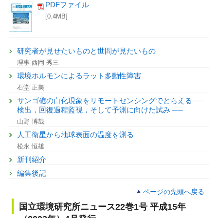
PDFファイル
[0.4MB]
研究者が見せたいものと世間が見たいもの
理事 西岡 秀三
環境ホルモンによるラット多動性障害
石堂 正美
サンゴ礁の白化現象をリモートセンシングでとらえる──
検出，回復過程監視，そして予測に向けた試み ──
山野 博哉
人工衛星から地球表面の温度を測る
松永 恒雄
新刊紹介
編集後記
ページの先頭へ戻る
国立環境研究所ニュース22巻1号 平成15年