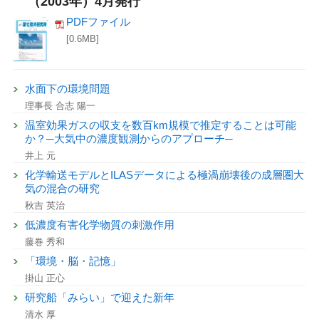
（2003年）4月発行
PDFファイル
[0.6MB]
水面下の環境問題
理事長 合志 陽一
温室効果ガスの収支を数百km規模で推定することは可能
か？─大気中の濃度観測からのアプローチ─
井上 元
化学輸送モデルとILASデータによる極渦崩壊後の成層圏大
気の混合の研究
秋吉 英治
低濃度有害化学物質の刺激作用
藤巻 秀和
「環境・脳・記憶」
掛山 正心
研究船「みらい」で迎えた新年
清水 厚