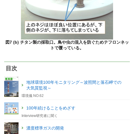
図7 (b) チタン製の採取口。鳥や虫の混入を防ぐためテフロンネッ
トで覆っている。
目次
地球環境100年モニタリング～波照間と落石岬での
大気質監視～
環境儀 NO.62
100年続けることをめざす
Interview研究者に聞く
濃度標準ガスの開発