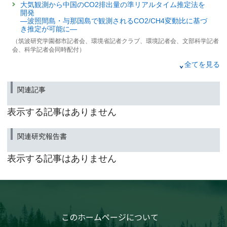
大気観測から中国のCO2排出量の準リアルタイム推定法を
開発
—波照間島・与那国島で観測されるCO2/CH4変動比に基づ
き推定が可能に—
（筑波研究学園都市記者会、環境省記者クラブ、環境記者会、文部科学記者
会、科学記者会同時配付）
2021年11月9日
全てを見る
大気観測が捉えた新型ウィルスによる
中国の二酸化炭素放出量の変動
関連記事
～ロックダウン解除後は前年レベルに～
（筑波研究学園都市記者会、環境省記者クラブ、環境記者会、文部科学記者
表示する記事はありません
会、科学記者会同時配付）
2020年11月5日
関連研究報告書
大気観測が捉えた新型ウイルスによる中国の
二酸化炭素放出量の減少
表示する記事はありません
～波照間島で観測されたCO2とCH4の変動比の解析～
（筑波研究学園都市記者会、環境省記者クラブ、環境記者会、文部科学記者
会、科学記者会同時配布）
2016年10月6日
｢地球環境100年モニタリング ～波照間と落石岬での大気質
このホームページについて
監視～｣国立環境研究所「環境儀」第62号の刊行について
（お知らせ）