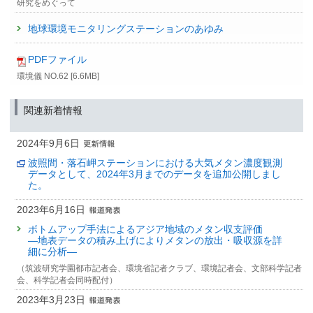
研究をめぐって
地球環境モニタリングステーションのあゆみ
PDFファイル
環境儀 NO.62 [6.6MB]
関連新着情報
2024年9月6日
波照間・落石岬ステーションにおける大気メタン濃度観測
データとして、2024年3月までのデータを追加公開しまし
た。
2023年6月16日
ボトムアップ手法によるアジア地域のメタン収支評価
—地表データの積み上げによりメタンの放出・吸収源を詳
細に分析—
（筑波研究学園都市記者会、環境省記者クラブ、環境記者会、文部科学記者
会、科学記者会同時配付）
2023年3月23日