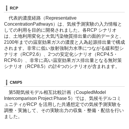
RCP
代表的濃度経路（Representative
ConcentrationPathways）は、気候予測実験の入力情報と
しての利用を目的に開発されました。各RCP シナリオ
は、土地利用変化と大気汚染物質排出量の面的データと、
2100年までの温室効果ガスの濃度と人為起源排出量で構成
されます。非常に低い放射強制力水準につながる緩和型シ
ナリオ（RCP2.6）、2つの安定化シナリオ（RCP4.5・
RCP6.0）、非常に高い温室効果ガス排出量となる無対策
シナリオ（RCP8.5）の計4つのシナリオが含まれます。
CMIP5
第5期気候モデル相互比較計画（CoupledModel
Intercomparison Project Phase 5）では、気候モデルコミ
ュニティがRCP を活用した共通想定での気候予測実験を
調整・実施して、その実験出力の収集・整備・配信を行い
ました。