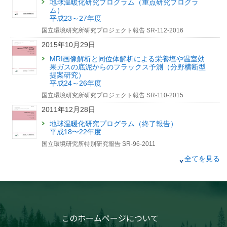
事を公開しました【国環研View LITE】
地球温暖化研究プログラム（重点研究プログラ
ム）
2025年7月24日
平成23～27年度
国立環境研究所研究プロジェクト報告 SR-112-2016
「2つのセンサを託してロケット打上げ GOSAT-GW、つ
いに宇宙へ」記事を公開しました【国環研View DEEP】
2015年10月29日
2025年7月9日
MRI画像解析と同位体解析による栄養塩や温室効
果ガスの底泥からのフラックス予測（分野横断型
「「今年、ヒバリはいつ鳴いた？」—“季節のズレ”を追う全
提案研究）
国の観察者たちとは？」記事を公開しました【国環研View
平成24～26年度
LITE】
国立環境研究所研究プロジェクト報告 SR-110-2015
2011年12月28日
地球温暖化研究プログラム（終了報告）
平成18〜22年度
国立環境研究所特別研究報告 SR-96-2011
2008年12月26日
全てを見る
地球温暖化研究プログラム（中間報告）
平成18〜19年度
国立環境研究所特別研究報告 SR-82-2008
2003年9月30日
このホームページについて
大気汚染・温暖化関連物質監視のためのフーリエ