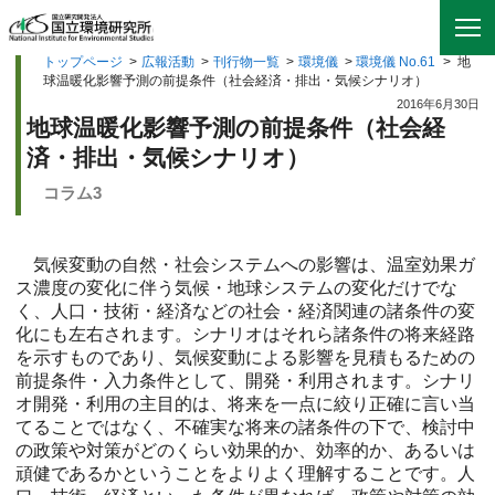
トップページ
>
広報活動
>
刊行物一覧
>
環境儀
>
環境儀 No.61
>
地
球温暖化影響予測の前提条件（社会経済・排出・気候シナリオ）
2016年6月30日
地球温暖化影響予測の前提条件（社会経
済・排出・気候シナリオ）
コラム3
気候変動の自然・社会システムへの影響は、温室効果ガ
ス濃度の変化に伴う気候・地球システムの変化だけでな
く、人口・技術・経済などの社会・経済関連の諸条件の変
化にも左右されます。シナリオはそれら諸条件の将来経路
を示すものであり、気候変動による影響を見積もるための
前提条件・入力条件として、開発・利用されます。シナリ
オ開発・利用の主目的は、将来を一点に絞り正確に言い当
てることではなく、不確実な将来の諸条件の下で、検討中
の政策や対策がどのくらい効果的か、効率的か、あるいは
頑健であるかということをよりよく理解することです。人