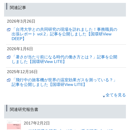
「暑さが当たり前になる時代の働き方とは？」記事を公開
しました【国環研View LITE】
関連記事
2025年12月16日
2026年3月26日
「飛行中の旅客機が世界の温室効果ガスを測っている？」
記事を公開しました【国環研View LITE】
「台湾大学との共同研究の現場を訪れました！事務職員の
出張レポート vol.2」記事を公開しました【国環研View
2025年12月6日
DEEP】
気候変動の抑制に向けて：将来の温暖化とこれから排出で
2026年1月6日
きる二酸化炭素量の予測信頼性を高める
「暑さが当たり前になる時代の働き方とは？」記事を公開
（筑波研究学園都市記者会、環境省記者クラブ、環境記者会同時配付）
しました【国環研View LITE】
2025年12月3日
2025年12月16日
航空機による大気観測プロジェクト「CONTRAIL」を次世
代機へ継承
「飛行中の旅客機が世界の温室効果ガスを測っている？」
～ボーイング787-9型機による大気観測を開始～
記事を公開しました【国環研View LITE】
（筑波研究学園都市記者会、環境省記者クラブ、環境記者会同時配布）
2025年9月25日
全てを見る
「経験したことのない暑さが「日常」となる世界で働くに
は？」記事を公開しました【国環研View DEEP】
関連研究報告書
2025年9月8日
2017年2月2日
「温室効果ガスの大きな排出源を宇宙からみつける？」記