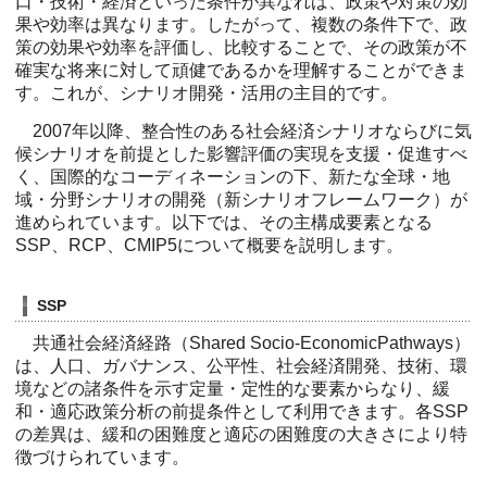
口・技術・経済といった条件が異なれば、政策や対策の効
果や効率は異なります。したがって、複数の条件下で、政
策の効果や効率を評価し、比較することで、その政策が不
確実な将来に対して頑健であるかを理解することができま
す。これが、シナリオ開発・活用の主目的です。
2007年以降、整合性のある社会経済シナリオならびに気
候シナリオを前提とした影響評価の実現を支援・促進すべ
く、国際的なコーディネーションの下、新たな全球・地
域・分野シナリオの開発（新シナリオフレームワーク）が
進められています。以下では、その主構成要素となる
SSP、RCP、CMIP5について概要を説明します。
SSP
共通社会経済経路（Shared Socio-EconomicPathways）
は、人口、ガバナンス、公平性、社会経済開発、技術、環
境などの諸条件を示す定量・定性的な要素からなり、緩
和・適応政策分析の前提条件として利用できます。各SSP
の差異は、緩和の困難度と適応の困難度の大きさにより特
徴づけられています。