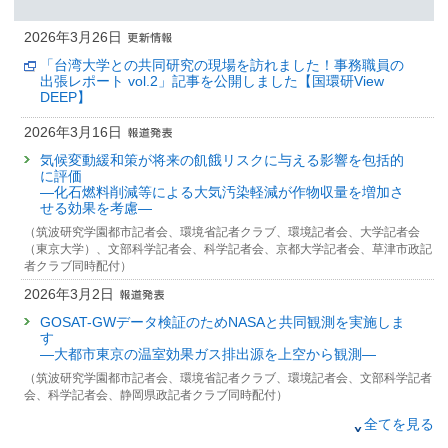
2026年3月26日
「台湾大学との共同研究の現場を訪れました！事務職員の
出張レポート vol.2」記事を公開しました【国環研View
DEEP】
2026年3月16日
気候変動緩和策が将来の飢餓リスクに与える影響を包括的
に評価
—化石燃料削減等による大気汚染軽減が作物収量を増加さ
せる効果を考慮—
（筑波研究学園都市記者会、環境省記者クラブ、環境記者会、大学記者会
（東京大学）、文部科学記者会、科学記者会、京都大学記者会、草津市政記
者クラブ同時配付）
2026年3月2日
GOSAT-GWデータ検証のためNASAと共同観測を実施しま
す
—大都市東京の温室効果ガス排出源を上空から観測—
（筑波研究学園都市記者会、環境省記者クラブ、環境記者会、文部科学記者
会、科学記者会、静岡県政記者クラブ同時配付）
2026年1月6日
全てを見る