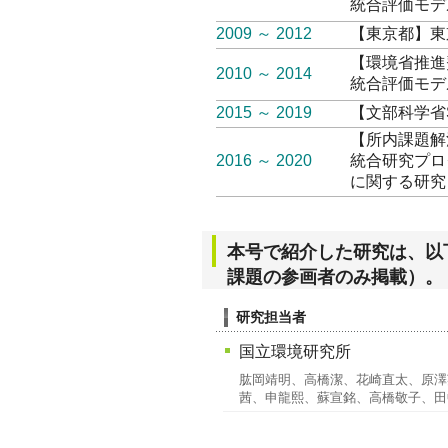
統合評価モデ
2009 ～ 2012
【東京都】東
【環境省推進費
2010 ～ 2014
統合評価モデ
2015 ～ 2019
【文部科学省
【所内課題解
2016 ～ 2020
統合研究プロ
に関する研究
本号で紹介した研究は、以
課題の参画者のみ掲載）。
研究担当者
国立環境研究所
肱岡靖明、高橋潔、花崎直太、原澤
茜、申龍熙、蘇宣銘、高橋敬子、田