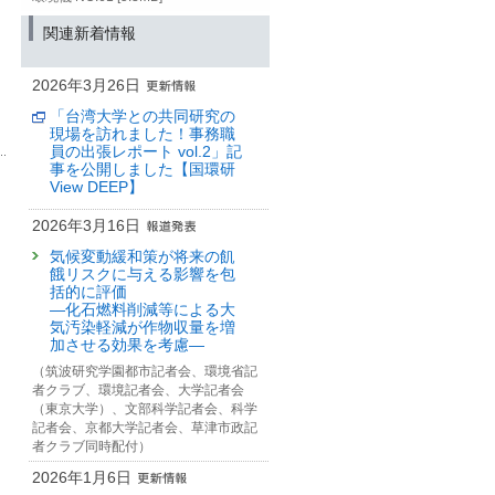
関連新着情報
2026年3月26日
「台湾大学との共同研究の
現場を訪れました！事務職
員の出張レポート vol.2」記
事を公開しました【国環研
View DEEP】
2026年3月16日
気候変動緩和策が将来の飢
餓リスクに与える影響を包
括的に評価
—化石燃料削減等による大
気汚染軽減が作物収量を増
加させる効果を考慮—
（筑波研究学園都市記者会、環境省記
者クラブ、環境記者会、大学記者会
（東京大学）、文部科学記者会、科学
記者会、京都大学記者会、草津市政記
者クラブ同時配付）
2026年1月6日