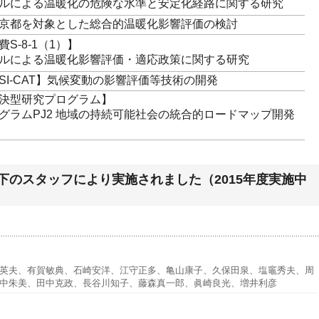
ルによる温暖化の危険な水準と安定化経路に関する研究
京都を対象とした総合的温暖化影響評価の検討
S-8-1（1）】
ルによる温暖化影響評価・適応政策に関する研究
SI-CAT】気候変動の影響評価等技術の開発
決型研究プログラム】
グラムPJ2 地域の持続可能社会の統合的ロードマップ開発
下のスタッフにより実施されました（2015年度実施中
英夫、有賀敏典、石崎安洋、江守正多、亀山康子、久保田泉、塩竈秀夫、周
中朱美、田中克政、長谷川知子、藤森真一郎、眞崎良光、増井利彦