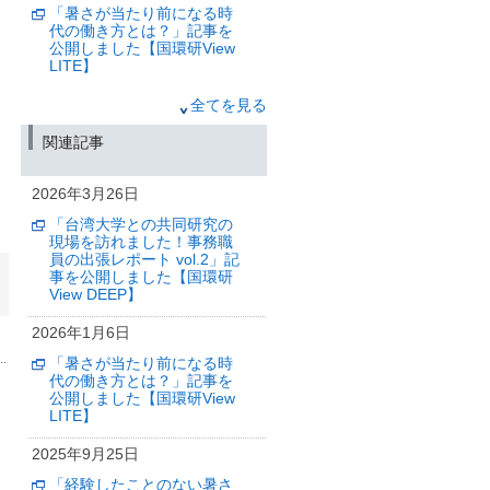
「暑さが当たり前になる時
代の働き方とは？」記事を
公開しました【国環研View
LITE】
2025年12月6日
全てを見る
気候変動の抑制に向けて：
関連記事
将来の温暖化とこれから排
出できる二酸化炭素量の予
測信頼性を高める
2026年3月26日
（筑波研究学園都市記者会、環境省記
「台湾大学との共同研究の
者クラブ、環境記者会同時配付）
現場を訪れました！事務職
員の出張レポート vol.2」記
2025年11月17日
事を公開しました【国環研
長期的な暑熱適応の効果を
View DEEP】
見込んでも
気候変動と超高齢社会によ
2026年1月6日
り21世紀半ばに向けて熱中
症死亡者数が増加する
「暑さが当たり前になる時
代の働き方とは？」記事を
（筑波研究学園都市記者会、環境省記
公開しました【国環研View
者クラブ、環境記者会同時配付）
LITE】
2025年11月6日
2025年9月25日
気候変動リスク産官学連携
「経験したことのない暑さ
ネットワーク公開シンポジ