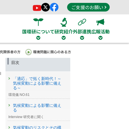
ご支援のお願い
国環研について
研究紹介
外部連携
広報活動
目次
日
「適応」で拓く新時代！～
気候変動による影響に備え
る～
環境儀 NO.61
気候変動による影響に備え
る
Interview 研究者に聞く
気候変動のリスクとその構