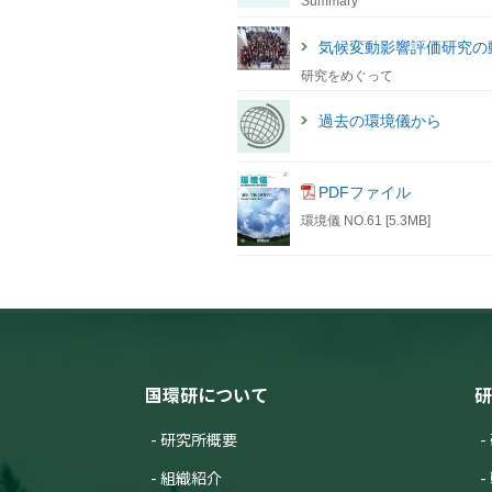
Summary
気候変動影響評価研究の
研究をめぐって
過去の環境儀から
PDFファイル
環境儀 NO.61 [5.3MB]
国環研について
研
研究所概要
組織紹介