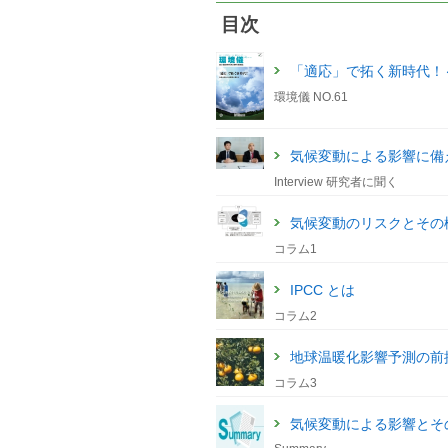
目次
「適応」で拓く新時代！
環境儀 NO.61
気候変動による影響に備
Interview 研究者に聞く
気候変動のリスクとその
コラム1
IPCC とは
コラム2
地球温暖化影響予測の前
コラム3
気候変動による影響とそ