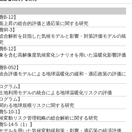
B-12】
面上昇の総合的評価と適応策に関する研究
IR-3】
総合解析を目指した気候モデルと影響・対策評価モデルの統
究
B-12】
象を含む高解像度気候変化シナリオを用いた温暖化影響評価
B-052】
統合評価モデルによる地球温暖化の緩和・適応政策の評価に
ログラム】
土地利用モデルの統合による地球温暖化リスクの評価
ログラム】
関わる地球規模リスクに関する研究
S-10-1】
候変動リスク管理戦略の総合解析に関する研究
S-14-5（1）】
モデルを用いた気候変動緩和策・影響・適応策の経済評価