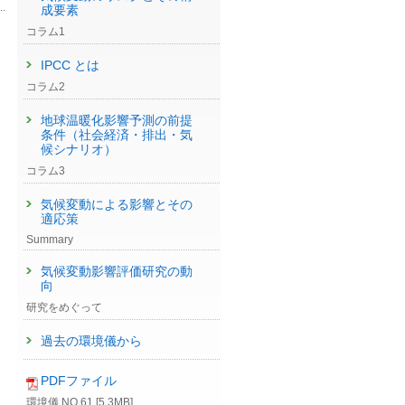
成要素
コラム1
IPCC とは
コラム2
地球温暖化影響予測の前提
条件（社会経済・排出・気
候シナリオ）
コラム3
気候変動による影響とその
適応策
Summary
気候変動影響評価研究の動
向
研究をめぐって
過去の環境儀から
PDFファイル
環境儀 NO.61 [5.3MB]