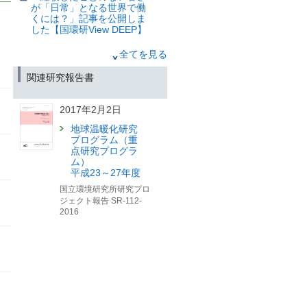
が「日常」となる世界で働
ウム
くには？」記事を公開しま
～サステナビリティ情報開
した【国環研View DEEP】
示の動向と企業価値向上に
向けて～ 開催のお知らせ
2025年9月8日
全てを見る
（筑波研究学園都市記者会配布（環境
省、文部科学省、国土交通省、金融庁
「温室効果ガスの大きな排
関連研究報告書
同旨発表））
出源を宇宙からみつけ
る？」記事を公開しました
2025年9月25日
【国環研View LITE】
2017年2月2日
「経験したことのない暑さ
地球温暖化研究
2025年7月24日
が「日常」となる世界で働
プログラム（重
くには？」記事を公開しま
「2つのセンサを託してロケ
点研究プログラ
した【国環研View DEEP】
ット打上げ GOSAT-GW、
ム）
ついに宇宙へ」記事を公開
平成23～27年度
しました【国環研View
国立環境研究所研究プロ
DEEP】
ジェクト報告 SR-112-
2016
2025年7月9日
「「今年、ヒバリはいつ鳴
いた？」—“季節のズレ”を追
う全国の観察者たちと
は？」記事を公開しました
【国環研View LITE】
2025年5月7日