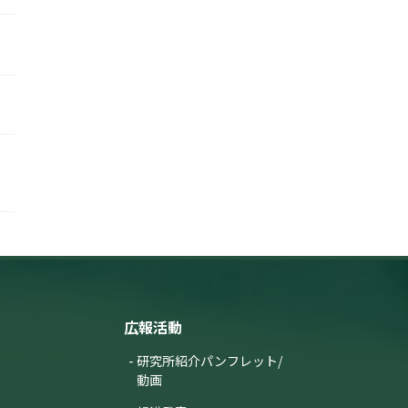
「生物季節モニタリング：
気候変動と生物のリズムを
見つめて」記事を公開しま
した【国環研View DEEP】
広報活動
研究所紹介パンフレット/
動画