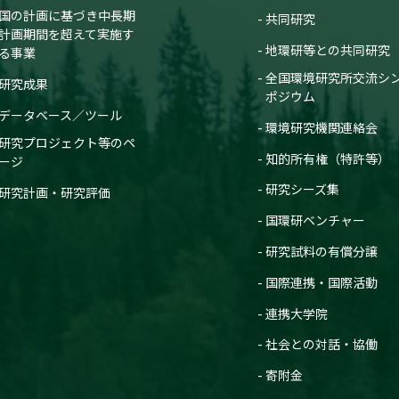
国の計画に基づき中長期
共同研究
計画期間を超えて実施す
地環研等との共同研究
る事業
全国環境研究所交流シ
研究成果
ポジウム
データベース／ツール
環境研究機関連絡会
研究プロジェクト等のペ
知的所有権（特許等）
ージ
研究シーズ集
研究計画・研究評価
国環研ベンチャー
研究試料の有償分譲
国際連携・国際活動
連携大学院
社会との対話・協働
寄附金