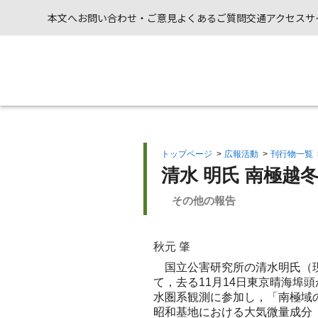
本文へ
お問い合わせ・ご意見
よくあるご質問
交通アクセス
サ
トップページ
>
広報活動
>
刊行物一覧
清水 明氏 南極越
その他の報告
秋元 肇
国立公害研究所の清水明氏（現
て，去る11月14日東京晴海埠
水圏系観測に参加し，「南極域
昭和基地における大気微量成分