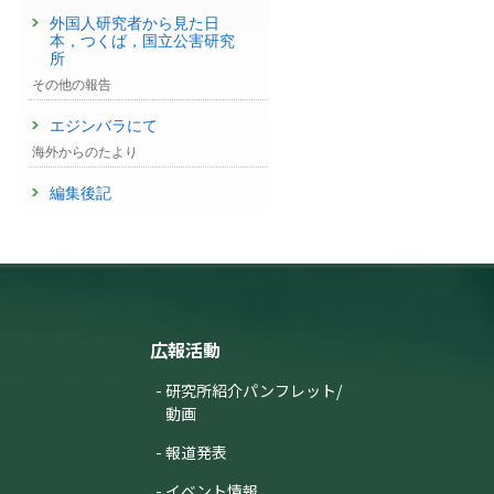
外国人研究者から見た日
本，つくば，国立公害研究
所
その他の報告
エジンバラにて
海外からのたより
編集後記
広報活動
研究所紹介パンフレット/
動画
報道発表
イベント情報