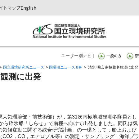
イトマップ
English
ユーザー別ナビ |
>
国立環境研究所ニュース
>
国環研ニュース 8巻
>
清水 明氏 南極越冬観測に出発
冬観測に出発
大気環境部・前技術部）が，第31次南極地域観測冬隊員とし
頭から砕氷船「しらせ」で南極へ向けて出発しました。同氏は気
の気候変動に関する総合研究計画」の一環として，船上および
（CO2，CO，エアロゾル等）の測定・サンプリング，海洋プ