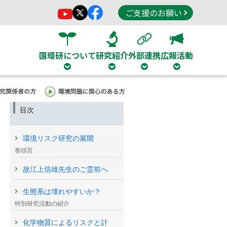
ご支援のお願い
国環研について
研究紹介
外部連携
広報活動
目次
環境リスク研究の展開
巻頭言
故江上信雄先生のご霊前へ
生態系は壊れやすいか？
特別研究活動の紹介
ラ
化学物質によるリスクと計