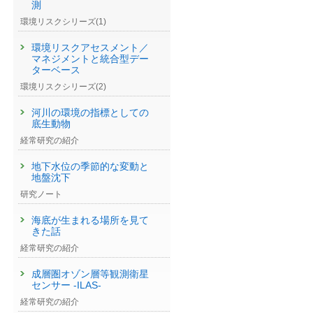
測
環境リスクシリーズ(1)
環境リスクアセスメント／
マネジメントと統合型デー
ターベース
）
環境リスクシリーズ(2)
河川の環境の指標としての
底生動物
経常研究の紹介
地下水位の季節的な変動と
地盤沈下
研究ノート
海底が生まれる場所を見て
きた話
経常研究の紹介
成層圏オゾン層等観測衛星
センサー -ILAS-
経常研究の紹介