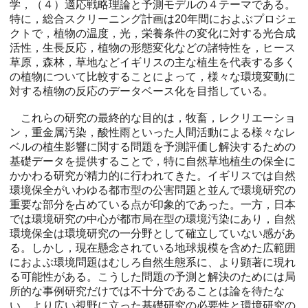
学，（４）適応戦略理論と予測モデルの４テーマである。
特に，総合スクリーニング計画は20年間におよぶプロジェ
クトで，植物の温度，光，栄養条件の変化に対する光合成
活性，生長反応，植物の形態変化などの諸特性を，ヒース
草原，森林，草地などイギリスの主な植生を代表する多く
の植物について比較することによって，様々な環境変動に
対する植物の反応のデータベース化を目指している。
これらの研究の最終的な目的は，牧畜，レクリエーショ
ン，重金属汚染，酸性雨といった人間活動による様々なレ
ベルの植生影響に関する問題を予測評価し解決するための
基礎データを提供することで，特に自然草地植生の保全に
かかわる研究が精力的に行われてきた。イギリスでは自然
環境保全がいわゆる都市型の公害問題と並んで環境研究の
重要な部分を占めている点が印象的であった。一方，日本
では環境研究の中心が都市局在型の環境汚染にあり，自然
環境保全は環境研究の一分野として確立していない感があ
る。しかし，現在懸念されている地球規模を含めた広範囲
におよぶ環境問題はむしろ自然生態系に、より顕著に現れ
る可能性がある。こうした問題の予測と解決のためには局
所的な事例研究だけでは不十分であることは論を待たな
い。より広い視野に立った基礎研究の必要性と環境研究の