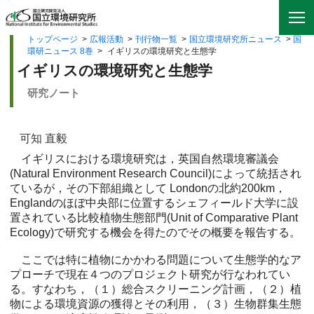
トップページ
>
広報活動
>
刊行物一覧
>
国立環境研究所ニュース
>
国
環研ニュース 8巻
>
イギリスの環境研究と生態学
イギリスの環境研究と生態学
研究ノート
可知 直毅
イギリスにおける環境研究は，英国自然環境審議会
(Natural Environment Research Council)によって統括され
ているが，その下部組織として Londonの北約200km，
Englandのほぼ中央部に位置するシェフィールド大学に設
置されている比較植物生態部門(Unit of Comparative Plant
Ecology)で研究する機会を得たのでその概要を報告する。
ここでは特に植物にかかわる問題について生態学的なア
プローチで現在４つのプロジェクト研究が行なわれてい
る。すなわち，（１）総合スクリーニング計画，（２）植
物による環境資源の獲得とその利用，（３）生物群集生態