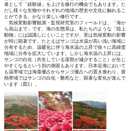
者として「経験値」を上げる修行の機会でもあります。た
だし様々な生物やそれぞれの地域の歴史や文化に触れるこ
とができる、かなり楽しい修行です。
気候変動影響観測・監視研究室のフィールドは、「海か
ら高山まで」です。海の生態系は、私たちのような「陸上
動物」には認識しにくいことですが、実は気候変動の影響
が特に顕著です。たとえばサンゴは水温が高い浅い海域に
分布するため、温暖化に伴う海水温の上昇で徐々に高緯度
地域に分布を拡大しています。しかし海水温の上昇には、
サンゴの白化（共生している藻類が減少すること）が生じ
やすくなるという別の側面もあります。日本近海において
も温帯域では海藻優占からサンゴ優占への置き換わり、亜
熱帯域ではサンゴの白化・斃死など、顕著な変化が進んで
います（図1）。