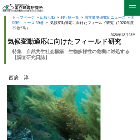
トップページ
>
広報活動
>
刊行物一覧
>
国立環境研究所ニュース
>
国
環研ニュース 39巻
>
気候変動適応に向けたフィールド研究（2020年度
39巻5号）
2020年12月28日
気候変動適応に向けたフィールド研究
特集 自然共生社会構築 生物多様性の危機に対処する
【調査研究日誌】
西廣 淳