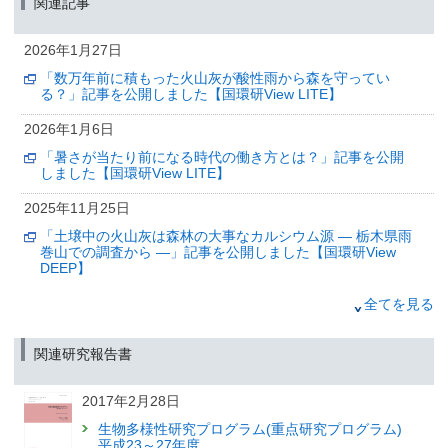
関連記事
（筑波研究学園都市記者会、環境省記者クラブ、環境記者会同時配付）
2025年11月25日
2026年1月27日
「土壌中の火山灰は森林の大事なカルシウム源 — 栃木県雨
「数万年前に積もった火山灰が酸性雨から森を守ってい
巻山での調査から —」記事を公開しました【国環研View
る？」記事を公開しました【国環研View LITE】
DEEP】
2026年1月6日
2025年11月17日
「暑さが当たり前になる時代の働き方とは？」記事を公開
長期的な暑熱適応の効果を見込んでも
しました【国環研View LITE】
気候変動と超高齢社会により21世紀半ばに向けて熱中症死
亡者数が増加する
2025年11月25日
（筑波研究学園都市記者会、環境省記者クラブ、環境記者会同時配付）
「土壌中の火山灰は森林の大事なカルシウム源 — 栃木県雨
巻山での調査から —」記事を公開しました【国環研View
2025年11月6日
DEEP】
気候変動リスク産官学連携ネットワーク公開シンポジウム
～サステナビリティ情報開示の動向と企業価値向上に向け
2025年9月25日
全てを見る
て～ 開催のお知らせ
「経験したことのない暑さが「日常」となる世界で働くに
（筑波研究学園都市記者会配布（環境省、文部科学省、国土交通省、金融庁
は？」記事を公開しました【国環研View DEEP】
関連研究報告書
同旨発表））
2025年9月8日
2017年2月28日
「温室効果ガスの大きな排出源を宇宙からみつける？」記
事を公開しました【国環研View LITE】
生物多様性研究プログラム(重点研究プログラム)
平成23～27年度