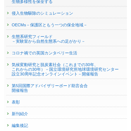
生物多様性を保全する
侵入生物駆除のシミュレーション
OECMs－保護区ともう一つの保全地域－
生態系研究フィールド
－実験室から自然生態系への足がかり－
コロナ禍での英国カンタベリー生活
気候変動研究と脱炭素社会（これまでの30年、
これからの30年）－国立環境研究所地球環境研究センター
設立30周年記念オンラインイベント－開催報告
第5回国際アドバイザリーボード助言会合
開催報告
表彰
新刊紹介
編集後記