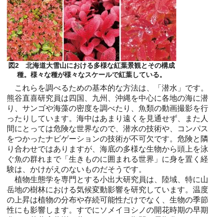
図2 北海道大雪山における多様な紅葉景観とその構成
種。様々な種が様々なスケールで紅葉している。
これらを調べるための基本的な方法は、「潜水」です。
熊谷直喜研究員は四国、九州、沖縄を中心に各地の海に潜
り、サンゴや海藻の密度を調べたり、魚類の動画撮影を行
ったりしています。海中はあまり遠くを見通せず、また人
間にとっては危険な世界なので、潜水の技術や、コンパス
をつかったナビゲーションの技術が不可欠です。危険と隣
り合わせではありますが、海底の多様な生物から頭上を泳
ぐ魚の群れまで「生きものに囲まれる世界」に身を置く経
験は、かけがえのないものだそうです。
植物生態学を専門とする小出大研究員は、陸域、特に山
岳地の樹林における気候変動影響を研究しています。温度
の上昇は植物の分布や存続可能性だけでなく、生物の季節
性にも影響します。すでにソメイヨシノの開花時期の早期