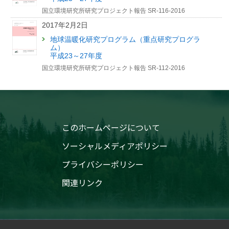
2025年7月24日
国立環境研究所研究プロジェクト報告 SR-116-2016
「2つのセンサを託してロケット打上げ GOSAT-GW、つ
2017年2月2日
いに宇宙へ」記事を公開しました【国環研View DEEP】
地球温暖化研究プログラム（重点研究プログラ
2025年7月9日
ム）
平成23～27年度
「「今年、ヒバリはいつ鳴いた？」—“季節のズレ”を追う全
国立環境研究所研究プロジェクト報告 SR-112-2016
国の観察者たちとは？」記事を公開しました【国環研View
LITE】
このホームページについて
ソーシャルメディアポリシー
プライバシーポリシー
関連リンク