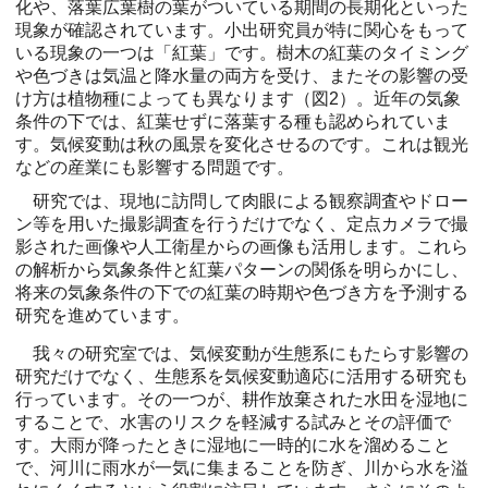
化や、落葉広葉樹の葉がついている期間の長期化といった
現象が確認されています。小出研究員が特に関心をもって
いる現象の一つは「紅葉」です。樹木の紅葉のタイミング
や色づきは気温と降水量の両方を受け、またその影響の受
け方は植物種によっても異なります（図2）。近年の気象
条件の下では、紅葉せずに落葉する種も認められていま
す。気候変動は秋の風景を変化させるのです。これは観光
などの産業にも影響する問題です。
研究では、現地に訪問して肉眼による観察調査やドロー
ン等を用いた撮影調査を行うだけでなく、定点カメラで撮
影された画像や人工衛星からの画像も活用します。これら
の解析から気象条件と紅葉パターンの関係を明らかにし、
将来の気象条件の下での紅葉の時期や色づき方を予測する
研究を進めています。
我々の研究室では、気候変動が生態系にもたらす影響の
研究だけでなく、生態系を気候変動適応に活用する研究も
行っています。その一つが、耕作放棄された水田を湿地に
することで、水害のリスクを軽減する試みとその評価で
す。大雨が降ったときに湿地に一時的に水を溜めること
で、河川に雨水が一気に集まることを防ぎ、川から水を溢