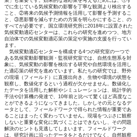
策」も重要です。効果的な適応策を考えるためには、①す
でに生じている気候変動の影響を丁寧な観測より検出する
こと、②将来の気候予測情報を活用して影響を予測するこ
と、③悪影響を減らすための方策を明らかにすること、の
すべてが必要です。国立環境研究所に2018年に設置された
気候変動適応センターは、これらの研究を進めつつ、地方
自治体での気候変動適応策の策定や実施の支援を行ってい
ます。
気候変動適応センターを構成する4つの研究室の一つで
ある気候変動影響観測・監視研究室では、自然生態系を対
象に、気候変動の影響を検出する研究や自然環境を活用し
た適応策の研究を進めています。私たちの研究では、野外
の現場（フィールド）に直接出向き、生物や環境の状態を
観察し、数値化するという過程が欠かせません。数値化し
たデータを活用した解析やシミュレーションは、統計学的
手法や計算機の発達で、10年前と比べて驚くほど高度なこ
とができるようになってきました。しかしその元となるデ
ータとして、フィールドワークで得られた情報が重要であ
ることはまったく変わっていません。現場をつぶさに観察
しないと重要な変化に気づくことはできないし、その問題
解決のヒントも見逃してしまいます。フィールドワーク
は、研究計画に沿ったデータをとるだけでなく、自然観察