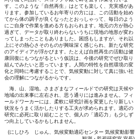
す。このような「自然再生」はとても楽しく、充実感があ
ります。参加しているお年寄りの方には、この活動を始め
てから体の調子が良くなったとおっしゃって、毎日のよう
にご自身で作業を進める方もおられます。地元の方が熱心
過ぎて、データが取り終わらないうちに現地の地形が変わ
ってしまったこともありました。困惑もしますが、それ以
上にその熱心さそのものが興味深く感じられ、新たな研究
のアイディアが浮かびます。たとえば自然再生の活動は健
康回復にもつながるという仮説は、今後の研究でぜひ取り
組んでみたいと思っています。人間の特性を自然環境の変
化と同時に考慮することで、気候変動に対して真に強い社
会の理解につながるからです。
海、山、湿地。さまざまなフィールドでの研究は天候や
地域の出来事に左右され、思う通りには進みません。フィ
ールドワーカーには、柔軟に研究計画を変更したり新しい
状況をうまく活かしたりする工夫が求められます。適応の
研究に必死に取り組むことで、個人の「適応力」も少しず
つ向上しているかもしれません。
(にしひろ じゅん、気候変動適応センター 気候変動影響
観測・監視研究室 室長)