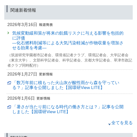
関連新着情報
2026年3月16日
気候変動緩和策が将来の飢餓リスクに与える影響を包括的
に評価
—化石燃料削減等による大気汚染軽減が作物収量を増加さ
せる効果を考慮—
（筑波研究学園都市記者会、環境省記者クラブ、環境記者会、大学記者会
（東京大学）、文部科学記者会、科学記者会、京都大学記者会、草津市政記
者クラブ同時配付）
2026年1月27日
「数万年前に積もった火山灰が酸性雨から森を守ってい
る？」記事を公開しました【国環研View LITE】
2026年1月6日
「暑さが当たり前になる時代の働き方とは？」記事を公開
しました【国環研View LITE】
2025年12月6日
全てを見る
気候変動の抑制に向けて：将来の温暖化とこれから排出で
きる二酸化炭素量の予測信頼性を高める