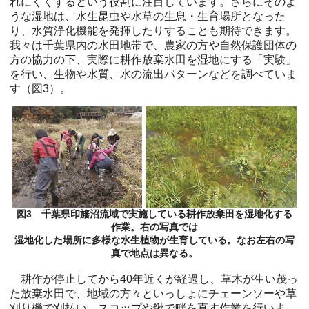
れにくくするという役割に注目しています。さらにそのよ
うな湿地は、水生昆虫や水草の生息・生育場所となった
り、水質浄化機能を発揮したりすることも期待できます。
我々は千葉県内の水田地帯で、農家の方や自然保護団体の
方の協力の下、実際に耕作放棄水田を湿地にする「実験」
を行い、生物や水質、水の流出パターンなどを調べていま
す（図3）。
図3 千葉県印旛沼流域で実施している耕作放棄田を湿地化する
作業。右の写真では
湿地化した場所に多様な水生植物が生育している。なお左右の写
真で地点は異なる。
耕作が停止してから40年近くが経過し、草木が生い茂っ
た放棄水田で、地域の方々といっしょにチェーンソーや草
刈り機で刈払い、スコップや鍬で畔を直す作業を行いま