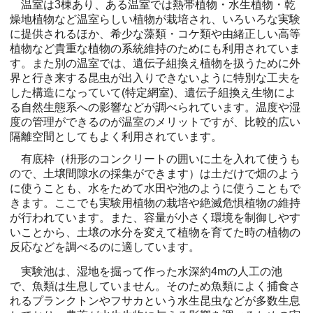
温室は3棟あり、ある温室では熱帯植物・水生植物・乾
燥地植物など温室らしい植物が栽培され、いろいろな実験
に提供されるほか、希少な藻類・コケ類や由緒正しい高等
植物など貴重な植物の系統維持のためにも利用されていま
す。また別の温室では、遺伝子組換え植物を扱うために外
界と行き来する昆虫が出入りできないように特別な工夫を
した構造になっていて(特定網室)、遺伝子組換え生物によ
る自然生態系への影響などが調べられています。温度や湿
度の管理ができるのが温室のメリットですが、比較的広い
隔離空間としてもよく利用されています。
有底枠（枡形のコンクリートの囲いに土を入れて使うも
ので、土壌間隙水の採集ができます）は土だけで畑のよう
に使うことも、水をためて水田や池のように使うこともで
きます。ここでも実験用植物の栽培や絶滅危惧植物の維持
が行われています。また、容量が小さく環境を制御しやす
いことから、土壌の水分を変えて植物を育てた時の植物の
反応などを調べるのに適しています。
実験池は、湿地を掘って作った水深約4mの人工の池
で、魚類は生息していません。そのため魚類によく捕食さ
れるプランクトンやフサカという水生昆虫などが多数生息