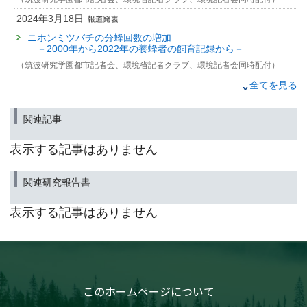
2024年3月18日
ニホンミツバチの分蜂回数の増加
－2000年から2022年の養蜂者の飼育記録から－
（筑波研究学園都市記者会、環境省記者クラブ、環境記者会同時配付）
2019年11月28日
全てを見る
ニホンミツバチは外来ダニをうまく払い落とせない
－日本固有種への被害はなぜ起こったか－
関連記事
（筑波研究学園都市記者会、環境省記者クラブ、環境記者会同時配付）
表示する記事はありません
2014年6月16日
日本全国の維管束植物の絶滅リスク評価：
-絶滅危惧種の保全には保護区の保全効果を高める管理が重
関連研究報告書
要-
（筑波研究学園都市記者会、環境省記者クラブ、九州大学記者クラブ同時配
表示する記事はありません
布）
このホームページについて