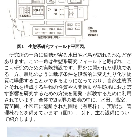
図1 生態系研究フィールド平面図。
研究所の一角に稲穂が実る水田や水鳥が訪れる池などが
あります。この一角は生態系研究フィールドと呼ばれ、こ
こも研究のための実験施設です。野外に開かれた環境であ
る一方、農地のように栽培条件を段階的に変えたり化学物
質に曝露することができるようになっており、自然生態系
とそれを構成する生物の性質や人間活動が生態系におよぼ
す影響を研究するための方法を開発・試験するために利用
されています。全体で2ha弱の敷地の中に、水田、温室、
育苗圃、小区画に隔離された圃場（有底枠）、実験池、管
理棟などを備えています（図1）。以下、主な設備につい
て紹介します。