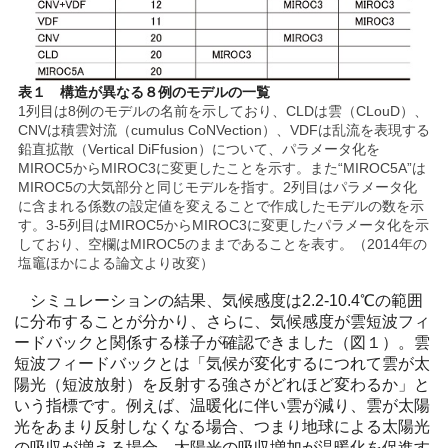
表１ 構造が異なる８例のモデルの一覧
1列目は8例のモデルの名前を示しており、CLDは雲（CLouD）、
CNVは積雲対流（cumulus CoNVection）、VDFは乱流を表現する
鉛直拡散（Vertical DiFfusion）について、パラメータ化を
MIROC5からMIROC3に変更したことを示す。また“MIROC5A”は
MIROC5の大気部分と同じモデルを指す。2列目はパラメータ化
に含まれる係数の設定値を変えることで作成したモデルの数を示
す。3-5列目はMIROC5からMIROC3に変更したパラメータ化を示
しており、空欄はMIROC5のままであることを表す。（2014年の
塩竈ほかによる論文より改変）
シミュレーションの結果、気候感度は2.2-10.4℃の範囲
に分布することが分かり、さらに、気候感度が雲短波フィ
ードバックと関係する様子が確認できました（図１）。雲
短波フィードバックとは「気候が変化するにつれて雲が太
陽光（短波放射）を反射する強さがどれほど変わるか」と
いう指標です。例えば、温暖化に伴い雲が減り、雲が太陽
光をあまり反射しなくなる場合、つまり地球による太陽光
の吸収が増える場合、太陽光の吸収増加が温暖化を促進す