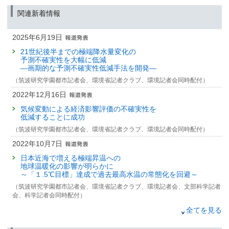
関連新着情報
2025年6月19日
21世紀後半までの極端降水量変化の
予測不確実性を大幅に低減
—画期的な予測不確実性低減手法を開発—
（筑波研究学園都市記者会、環境省記者クラブ、環境記者会同時配付）
2022年12月16日
気候変動による経済影響評価の不確実性を
低減することに成功
（筑波研究学園都市記者会、環境省記者クラブ、環境記者会同時配付）
2022年10月7日
日本近海で増える極端昇温への
地球温暖化の影響が明らかに
～「１.5℃目標」達成で過去最高水温の常態化を回避～
（筑波研究学園都市記者会、環境省記者クラブ、環境記者会、文部科学記者
会、科学記者会同時配付）
2021年7月6日
全てを見る
水資源の制約が