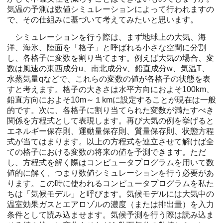
気温の予測は数値シミュレーションによって行われますの
で、その仕組みに基づいて考えてみたいと思います。
シミュレーションを行う際は、まず地球上の大気、海
洋、海氷、陸面を「格子」と呼ばれる小さな空間に分割
し、各格子に変数を割り当てます。例えば大気の場合、変
数は風速の東西成分u、南北成分v、鉛直成分w、気温T、
水蒸気量qなどで、これらの変数の値が各格子の状態を表
すと考えます。格子の大きさは水平方向におよそ100km、
鉛直方向におよそ10m～１kmに設定することが現在は一般
的です。次に、各格子に割り当てられた変数が満たすべき
関係を方程式として表現します。再び大気の例を挙げると
エネルギー保存則、運動量保存則、質量保存則、状態方程
式が当てはまります。以上の方程式を連立させて解けば全
ての格子における変数の将来の値を予測できます。ただ
し、方程式を解く際はコンピュータプログラムを用いて数
値的に解く、つまり数値シミュレーションを行う必要があ
ります。この時に使われるコンピュータプログラムを私た
ちは「気候モデル」と呼びます。気候モデルには大気中の
温室効果ガスとエアロゾルの濃度（または排出量）を入力
条件として読み込ませます。気候予測を行う際は読み込ま