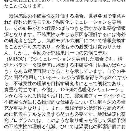
たことになります。
気候感度の不確実性を評価する場合、世界各国で開発さ
れた複数の気候モデルで温暖化シミュレーションを実施
し、その結果がどの程度のばらつきを示すかが重要な情報
源となります。不確実性が生じる原因を理解するには海外
の研究者と協力し、気候モデルの細部について情報交換す
ることが不可欠であり、今後もその必要性は変わりませ
ん。しかし、今回の研究結果は一つの気候モデル
（MIROC）でシミュレーションを実施した場合でも、構
造とパラメータ設定値に起因する不確実性（結果のばらつ
き）をある程度再現できることを示しています。自分の手
元で開発/運用しているモデルから情報を得られるのですか
ら、不確実性の理解を目指す研究者にとって朗報であり、
貴重な前進です。今後は、136例の温暖化シミュレーショ
ンから得られる情報を活用して、雲短波フィードバックに
不確実性が生じる物理的な仕組みについて理解を深める研
究が重要となります。また、気候予測の信頼性を高めるた
めに気候モデルを改良する努力も必要です。地球温暖化研
究プログラムでは、このような取り組みを通して気候予測
の不確実性の理解と低減、ひいては温暖化の影響評価にお