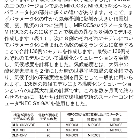
の二つのバージョンであるMIROC3とMIROC5を比べると
パラメータ化の部分に多くの違いがあります。そこで、ま
ずパラメータ化の中から気候予測に影響が大きい積雲対
流、雲、乱流の３つに注目し、MIROC5のパラメータ化を
MIROC3のものに戻すことで構造の異なる８例のモデルを
作成します（表１）。次に８例のそれぞれのモデルについ
てパラメータ化に含まれる係数の値をランダムに変更する
ことで合計136例のモデルを作成します。最後に136例そ
れぞれのモデルについて温暖化シミュレーションを実施
し、気候感度を計算しました。気候感度とは、大気中の二
酸化炭素濃度を２倍にした時の世界平均気温の変化幅であ
り、気候予測の不確実性を測る目安として一般的に用いら
れます。136例の気候モデルによる温暖化シミュレーショ
ンというのは莫大な量の計算です。これを数ヶ月間で終わ
らせるために、私たちは国立環境研究所のスーパーコンピ
ュータ“NEC SX-9/A”を使用しました。