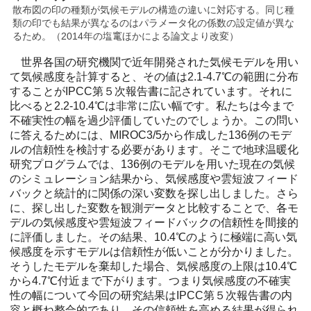
散布図の印の種類が気候モデルの構造の違いに対応する。同じ種
類の印でも結果が異なるのはパラメータ化の係数の設定値が異な
るため。（2014年の塩竃ほかによる論文より改変）
世界各国の研究機関で近年開発された気候モデルを用い
て気候感度を計算すると、その値は2.1-4.7℃の範囲に分布
することがIPCC第５次報告書に記されています。それに
比べると2.2-10.4℃は非常に広い幅です。私たちは今まで
不確実性の幅を過少評価していたのでしょうか。この問い
に答えるためには、MIROC3/5から作成した136例のモデ
ルの信頼性を検討する必要があります。そこで地球温暖化
研究プログラムでは、136例のモデルを用いた現在の気候
のシミュレーション結果から、気候感度や雲短波フィード
バックと統計的に関係の深い変数を探し出しました。さら
に、探し出した変数を観測データと比較することで、各モ
デルの気候感度や雲短波フィードバックの信頼性を間接的
に評価しました。その結果、10.4℃のように極端に高い気
候感度を示すモデルは信頼性が低いことが分かりました。
そうしたモデルを棄却した場合、気候感度の上限は10.4℃
から4.7℃付近まで下がります。つまり気候感度の不確実
性の幅について今回の研究結果はIPCC第５次報告書の内
容と概ね整合的であり、その信頼性を高める結果が得られ