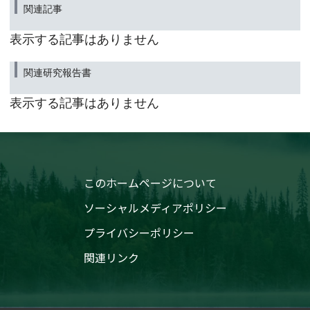
世界規模でのバイオエネルギー生産にもたらす影響を推定
関連記事
（筑波研究学園都市記者会、環境省記者クラブ、環境記者会、文部科学記者
会、科学記者会、京都大学記者クラブ、草津市政記者クラブ、大阪科学・大
表示する記事はありません
学記者クラブ同時配布）
2021年6月29日
関連研究報告書
地球温暖化予測において
雲減少による温暖化の加速効果が過小評価
表示する記事はありません
－対流活動に着目して予測の不確かさを減らす－
（環境省記者クラブ、環境記者会、筑波研究学園都市記者会、大学記者会
（東京大学）、文部科学記者会、科学記者会同時配布）
2020年10月20日
地球温暖化が近年の日本の豪雨に与えた影響を評価しまし
このホームページについて
た
（気象庁記者クラブ、環境省記者クラブ、環境記者会、筑波研究学園都市記
ソーシャルメディアポリシー
者会同時配布）
プライバシーポリシー
2020年8月28日
エルニーニョ現象の緻密な再現が熱帯域の温暖化予測精度
関連リンク
を向上させる
—赤道太平洋の海面下数百メートルの海流変動が鍵—
（筑波研究学園都市記者会、環境省記者クラブ、環境記者会同時配付）