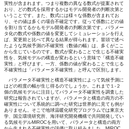
実性が含まれます。つまり複数の異なる数式が提案されて
おり、どの数式を採用するかはモデル開発者の判断次第と
いうことです。また、数式には様々な係数が含まれてお
り、その値は多くの場合不確定です。従って係数にどの値
を割り当てるかもモデル開発者の判断次第です。パラメー
タ化の数式や係数の値を変更してシミュレーションを行え
ば、変更前と比べて異なる結果が得られます。冒頭で述べ
たような気候予測の不確実性（数値の幅）は、多くがここ
から生じているのです。数式が変わることで生じる不確実
性を、気候モデルの構造が変わるという意味で「構造不確
実性」と呼びます。一方、係数の値が変わることで生じる
不確実性は「パラメータ不確実性」と呼んで区別します。
パラメータ不確実性と構造不確実性によって気候予測に
はどの程度の幅が生じ得るのでしょうか。これまで１-２
個の気候モデルに注目してパラメータ不確実性を調査した
研究は報告されていますが、パラメータと構造の両方の不
確実性について系統的に調べた研究は世界的に見ても例が
ありません。そこで地球温暖化研究プログラムでは東京大
学、国立環境研究所、海洋研究開発機構で共同開発してい
る気候モデルMIROCを用いて、パラメータと構造の両方
から生まれる不確実性の評価に取り組みました。MIROC