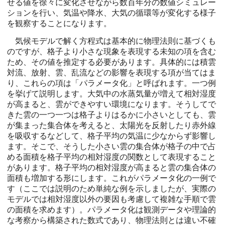
せる値を徐々に変化させながら数百年分の数値シミュレー
ションを行い、気温や降水、大気の循環等が変化する様子
を観察することになります。
気候モデルで解く方程式は基本的に物理法則に基づくも
のですが、格子より小さな現象を表現する未知の項を含む
ため、その値を推定する必要があります。具体的には積雲
対流、放射、雲、乱流などの影響を表現する項が当てはま
り、これらの項は「パラメータ化」と呼ばれます。一つ例
を挙げて説明します。大気中の水蒸気量が増えて相対湿度
が高まると、雲ができやすい環境になります。そうしてで
きた雲の一つ一つは格子よりはるかに小さいとしても、雲
が集まった集合体を考えると、太陽光を反射したり赤外線
を吸収するなどして、格子平均の気温に少なからず影響し
ます。そこで、そうした小さい雲の集合体が格子の中で占
める面積を格子平均の相対湿度の関数として表現すること
があります。格子平均の相対湿度が高まると雲の集合体の
面積も増加する形にします。これがパラメータ化の一例で
す（ここでは説明のため単純な例を示しましたが、実際の
モデルでは相対湿度以外の要因も考慮して複雑な手順で雲
の面積を求めます）。パラメータ化は観測データや理論的
な考察から構築された数式であり、物理法則とは違い不確