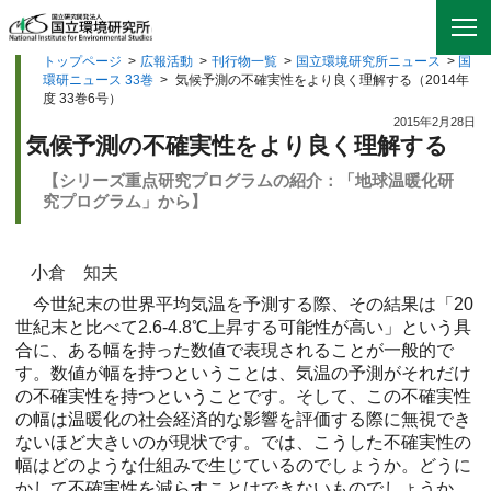
トップページ
>
広報活動
>
刊行物一覧
>
国立環境研究所ニュース
>
国
環研ニュース 33巻
>
気候予測の不確実性をより良く理解する（2014年
度 33巻6号）
2015年2月28日
気候予測の不確実性をより良く理解する
【シリーズ重点研究プログラムの紹介：「地球温暖化研
究プログラム」から】
小倉 知夫
今世紀末の世界平均気温を予測する際、その結果は「20
世紀末と比べて2.6-4.8℃上昇する可能性が高い」という具
合に、ある幅を持った数値で表現されることが一般的で
す。数値が幅を持つということは、気温の予測がそれだけ
の不確実性を持つということです。そして、この不確実性
の幅は温暖化の社会経済的な影響を評価する際に無視でき
ないほど大きいのが現状です。では、こうした不確実性の
幅はどのような仕組みで生じているのでしょうか。どうに
かして不確実性を減らすことはできないものでしょうか。